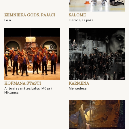
ZEMNIEKA GODS. PAJACI
SALOME
Lola
Hērodejas pāžs
HOFMAŅA STĀSTI
KARMENA
Antonijas mātes balss, Mūza /
Mersedesa
Niklauss