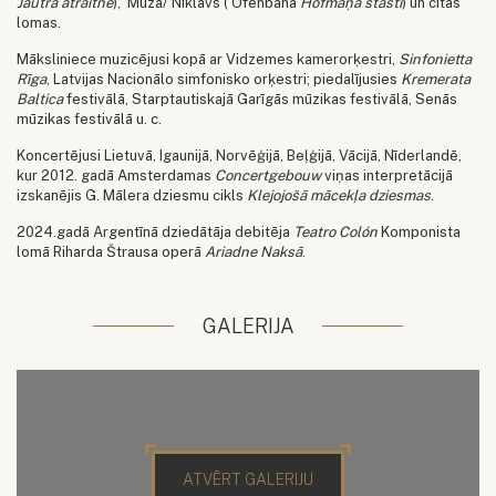
Jautrā atraitne
), Mūza/ Niklāvs ( Ofenbaha
Hofmaņa stāsti
) un citas
lomas.
Māksliniece muzicējusi kopā ar Vidzemes kamerorķestri,
Sinfonietta
Rīga
, Latvijas Nacionālo simfonisko orķestri; piedalījusies
Kremerata
Baltica
festivālā, Starptautiskajā Garīgās mūzikas festivālā, Senās
mūzikas festivālā u. c.
Koncertējusi Lietuvā, Igaunijā, Norvēģijā, Beļģijā, Vācijā, Nīderlandē,
kur 2012. gadā Amsterdamas
Concertgebouw
viņas interpretācijā
izskanējis G. Mālera dziesmu cikls
Klejojošā mācekļa dziesmas
.
2024.gadā Argentīnā dziedātāja debitēja
Teatro Colón
Komponista
lomā Riharda Štrausa operā
Ariadne Naksā
.
GALERIJA
ATVĒRT GALERIJU