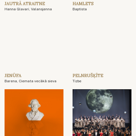
JAUTRĀ ATRAITNE
HAMLETS
Hanna Glavari, Valansjenna
Baptista
JENŪFA
PELNRUŠĶĪTE
Barena, Ciemata vecākā sieva
Tizbe