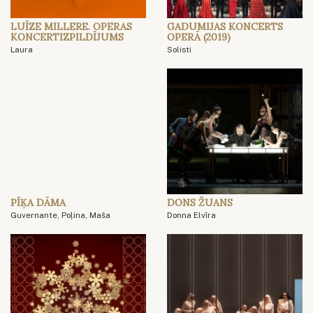
LUĪZE MILLERE. OPERAS
GADUMIJAS KONCERTS
KONCERTIZPILDĪJUMS
OPERĀ (2019)
Laura
Solisti
PĪĶA DĀMA
DONS ŽUANS
Guvernante, Poļina, Maša
Donna Elvīra