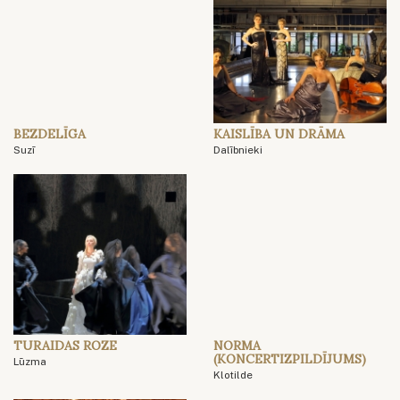
BEZDELĪGA
KAISLĪBA UN DRĀMA
Suzī
Dalībnieki
TURAIDAS ROZE
NORMA
(KONCERTIZPILDĪJUMS)
Lūzma
Klotilde