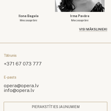
Ilona Bagele
Irma Pavāre
Mecosoprāni
Mecosoprāni
VISI MĀKSLINIEKI
Tālrunis
+371 67 073 777
E-pasts
opera@opera.lv
info@opera.lv
PIERAKSTĪTIES JAUNUMIEM