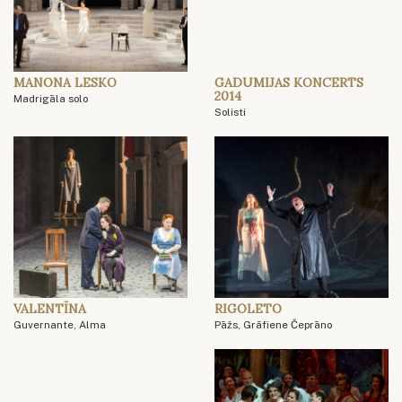
MANONA LESKO
GADUMIJAS KONCERTS
2014
Madrigāla solo
Solisti
VALENTĪNA
RIGOLETO
Guvernante, Alma
Pāžs, Grāfiene Čeprāno