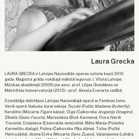
Laura Grecka
LAURA GRECKA ir Latvijas Nacionālās operas soliste kopš 2010.
gada. Maģistra grādu vokālajā mākslā ieguvusi J. Vītola Latvijas
Mūzikas akadēmijā (2009) pie asoc. prof. Lilijas Greidānes un
Māstrihtas konservatorijā (2013) – prof. Aksela Everarta vadībā.
Dziedātāja debitējusi Latvijas Nacionālajā operā ar Fenēnas lomu
Verdi operā
Nabuko
, kurai sekoja Suzuki (Pučīni
Madama Butterfly
),
Kerubīno (Mocarta
Figaro kāzas
), Olga (Čaikovska
Jevgeņijs Oņegins
),
Zībelis (Guno
Fausts
), Mersedesa (Bizē
Karmena
), Flora (Verdi
Traviata
), Dzejniece (Ešenvalda
Iemūrētie
), Māte Marija (Pulenka
Karmelīšu dialogi
), Poļina (Čaikovska
Pīķa dāma
), Tizbe (Pučīni
Pelnrušķīte
), donna Elvīra (Mocarta
Dons Žuans
), Valansjenna (Lehāra