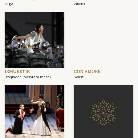
Olga
Zībelis
IEMŪRĒTIE
CON AMORE
Dzejniece (Meistara māsa)
Solisti