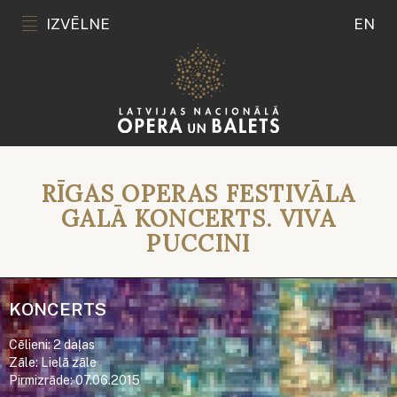
IZVĒLNE
EN
RĪGAS OPERAS FESTIVĀLA
GALĀ KONCERTS. VIVA
PUCCINI
KONCERTS
Cēlieni: 2 daļas
Zāle: Lielā zāle
Pirmizrāde: 07.06.2015