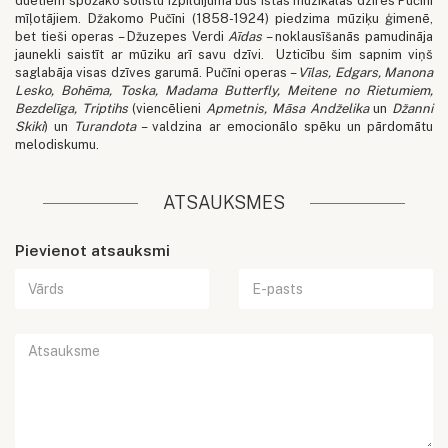
duetiem spožāko solistu izpildījumā būs īstas muzikālas dzīres Pučīni
mīļotājiem. Džakomo Pučīni (1858-1924) piedzima mūziķu ģimenē,
bet tieši operas – Džuzepes Verdi
Aīdas
– noklausīšanās pamudināja
jaunekli saistīt ar mūziku arī savu dzīvi. Uzticību šim sapnim viņš
saglabāja visas dzīves garumā. Pučīni operas –
Vīlas, Edgars, Manona
Lesko, Bohēma, Toska, Madama Butterfly, Meitene no Rietumiem,
Bezdelīga, Triptihs
(viencēlieni
Apmetnis, Māsa Andželika
un
Džanni
Skiki
) un
Turandota
– valdzina ar emocionālo spēku un pārdomātu
melodiskumu.
ATSAUKSMES
Pievienot atsauksmi