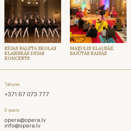
ĢIMENEI
RĪGAS BALETA SKOLAS
MAZULIS KLAUSĀS,
KLASISKĀS DEJAS
SAJŪTAS RAISĀS
KONCERTS
Tālrunis
+371 67 073 777
E-pasts
opera@opera.lv
info@opera.lv