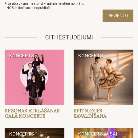
*
Ja atsauksme neatbilst vispārpieņemtām normām,
LNOB ir tiesības to nepublicēt.
CITI IESTUDĒJUMI
KONCERTS
KONCERTS
SEZONAS ATKLĀŠANAS
SPĪTNIECES
GALĀ KONCERTS
SAVALDĪŠANA
KONCERTS
KONCERTS, VISAI