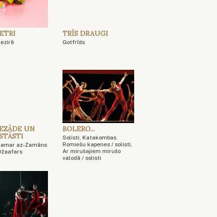
METRI
TRĪS DRAUGI
Dezirē
Gotfrīds
EZĀDE UN
BOLERO...
 STĀSTI
Solisti, Katakombas.
Romiešu kapenes / solisti,
 Kamar az-Zamāns
Ar mirušajiem mirušo
 Džaafars
valodā / solisti