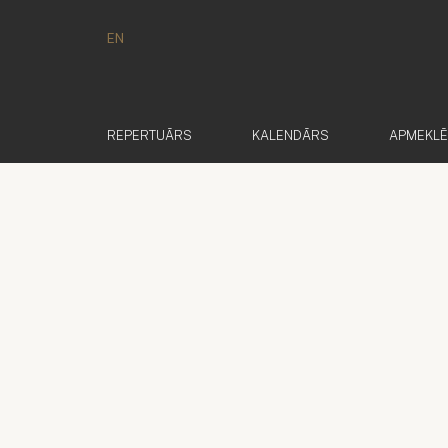
EN
REPERTUĀRS
KALENDĀRS
APMEKL