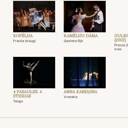
KOPĒLIJA
KAMĒLIJU DĀMA
GULBJ
(2002)
Franča draugi
Gastons Rjē
Princis 
trois
4 PASAULES. 4
ANNA KAREŅINA
STIHIJAS
Vronskis
Tango