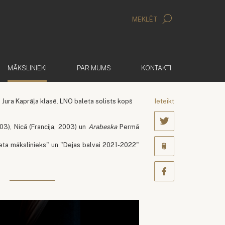
MEKLĒT
(AKTĪVS)
MĀKSLINIEKI
PAR MUMS
KONTAKTI
ura Kaprāļa klasē. LNO baleta solists kopš
Ieteikt
03), Nicā (Francija, 2003) un
Arabeska
Permā
eta mākslinieks" un "Dejas balvai 2021-2022"