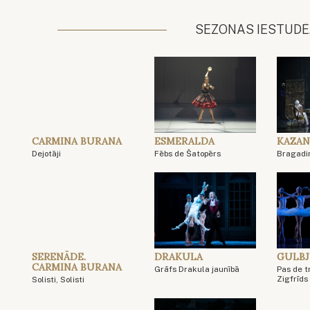
SEZONAS IESTUDĒ
CARMINA BURANA
ESMERALDA
KAZAN
Dejotāji
Fēbs de Šatopērs
Bragadi
SERENĀDE.
DRAKULA
GULBJ
CARMINA BURANA
Grāfs Drakula jaunībā
Pas de tr
Zigfrīds
Solisti, Solisti