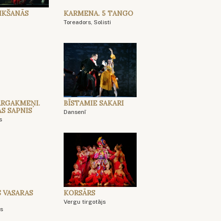
TIKŠANĀS
KARMENA. 5 TANGO
Toreadors, Solisti
RGAKMEŅI.
BĪSTAMIE SAKARI
AS SAPNIS
Dansenī
s
S VASARAS
KORSĀRS
Vergu tirgotājs
rs