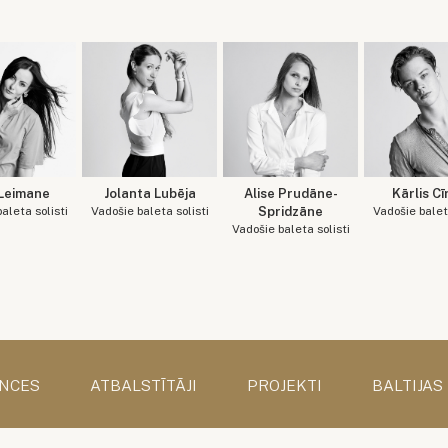
 Leimane
Jolanta Lubēja
Alise Prudāne-
Kārlis Cī
aleta solisti
Vadošie baleta solisti
Spridzāne
Vadošie baleta
Vadošie baleta solisti
NCES
ATBALSTĪTĀJI
PROJEKTI
BALTIJAS