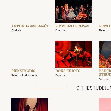
ANTONIJA #SILMAČI
PIE ZILĀS DONAVAS
PĒRS 
Aleksis
Francis
Briedis
RIEKSTKODIS
DONS KIHOTS
BAHČI
STRŪK
Princis Riekstkodis
Espada
Vaclava
CITI IESTUDĒJU