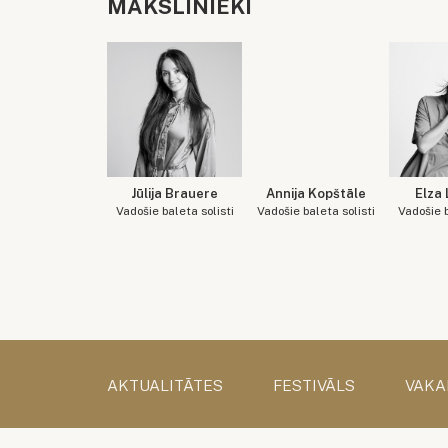
MĀKSLINIEKI
Jūlija Brauere
Annija Kopštāle
Elza
Vadošie baleta solisti
Vadošie baleta solisti
Vadošie b
AKTUALITĀTES
FESTIVĀLS
VAKA