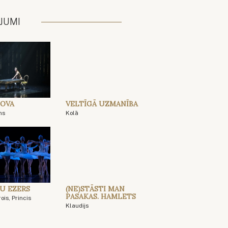
JUMI
OVA
VELTĪGĀ UZMANĪBA
ns
Kolā
U EZERS
(NE)STĀSTI MAN
PASAKAS. HAMLETS
ois, Princis
Klaudijs