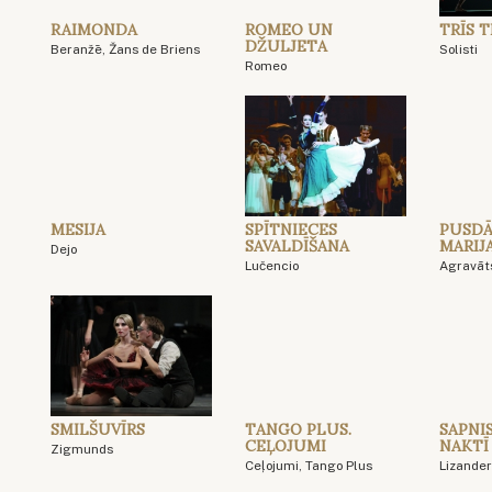
RAIMONDA
ROMEO UN
TRĪS 
DŽULJETA
Beranžē, Žans de Briens
Solisti
Romeo
MESIJA
SPĪTNIECES
PUSDĀ
SAVALDĪŠANA
MARIJ
Dejo
Lučencio
Agravāt
SMILŠUVĪRS
TANGO PLUS.
SAPNI
CEĻOJUMI
NAKTĪ
Zigmunds
Ceļojumi, Tango Plus
Lizande