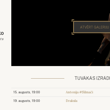
ATVĒRT GALERIJU
ko
ts
TUVĀKĀS IZRĀD
Antonija #Silmači
15. augusts, 19:00
Drakula
19. augusts, 19:00