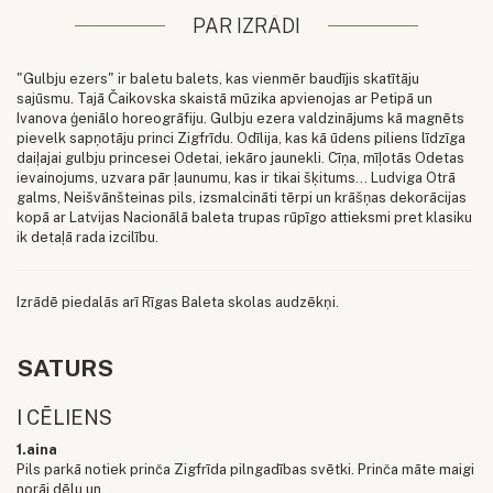
PAR IZRĀDI
"Gulbju ezers" ir baletu balets, kas vienmēr baudījis skatītāju
sajūsmu. Tajā Čaikovska skaistā mūzika apvienojas ar Petipā un
Ivanova ģeniālo horeogrāfiju. Gulbju ezera valdzinājums kā magnēts
pievelk sapņotāju princi Zigfrīdu. Odīlija, kas kā ūdens piliens līdzīga
daiļajai gulbju princesei Odetai, iekāro jaunekli. Cīņa, mīļotās Odetas
ievainojums, uzvara pār ļaunumu, kas ir tikai šķitums... Ludviga Otrā
galms, Neišvānšteinas pils, izsmalcināti tērpi un krāšņas dekorācijas
kopā ar Latvijas Nacionālā baleta trupas rūpīgo attieksmi pret klasiku
ik detaļā rada izcilību.
Izrādē piedalās arī Rīgas Baleta skolas audzēkņi.
SATURS
I CĒLIENS
1.aina
Pils parkā notiek prinča Zigfrīda pilngadības svētki. Prinča māte maigi
norāj dēlu un