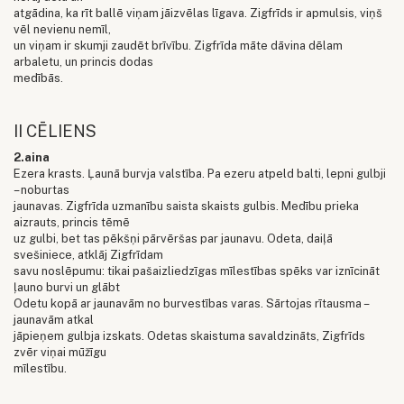
atgādina, ka rīt ballē viņam jāizvēlas līgava. Zigfrīds ir apmulsis, viņš
vēl nevienu nemīl,
un viņam ir skumji zaudēt brīvību. Zigfrīda māte dāvina dēlam
arbaletu, un princis dodas
medībās.
II CĒLIENS
2.aina
Ezera krasts. Ļaunā burvja valstība. Pa ezeru atpeld balti, lepni gulbji
– noburtas
jaunavas. Zigfrīda uzmanību saista skaists gulbis. Medību prieka
aizrauts, princis tēmē
uz gulbi, bet tas pēkšņi pārvēršas par jaunavu. Odeta, daiļā
svešiniece, atklāj Zigfrīdam
savu noslēpumu: tikai pašaizliedzīgas mīlestības spēks var iznīcināt
ļauno burvi un glābt
Odetu kopā ar jaunavām no burvestības varas. Sārtojas rītausma –
jaunavām atkal
jāpieņem gulbja izskats. Odetas skaistuma savaldzināts, Zigfrīds
zvēr viņai mūžīgu
mīlestību.