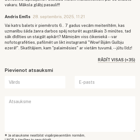
vakaru. Māksla glābj pasauli!!!
Andris Emīls
28. septembris, 2025, 11:21
Vai katrs balets ir piemērots 6.. 7 gadus vecām meitenītēm, kas
uzmanību šāda žanra darbos spēj noturēt augstākais 3 minūtes, tad
sāk dīdīties un staigāt apkārt? Māmiņām viss čikeniekā -- var
nofotografēties, pafilmēt un likt instagramā "Wow! Bijām Gulbju
ezerā!". Skatītājiem, kam "palaimēsies" ar vietām tuvumā, -- jūtu līdz!
RĀDĪT VISAS (+35)
Pievienot atsauksmi
*
Ja atsauksme neatbilst vispārpieņemtām normām,
LNOB ir tiesības to nepublicēt.