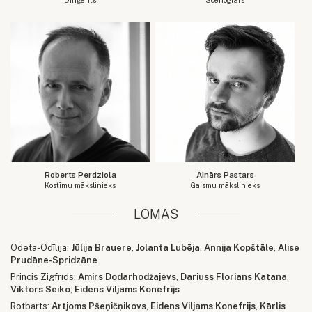
Roberts Perdziola
Ainārs Pastars
Kostīmu mākslinieks
Gaismu mākslinieks
LOMĀS
Odeta-Odīlija:
Jūlija Brauere
,
Jolanta Lubēja
,
Annija Kopštāle
,
Alise
Prudāne-Spridzāne
Princis Zigfrīds:
Amirs Dodarhodžajevs
,
Dariuss Florians Katana
,
Viktors Seiko
,
Eidens Viljams Konefrijs
Rotbarts:
Artjoms Pšeņičņikovs
,
Eidens Viljams Konefrijs
,
Kārlis