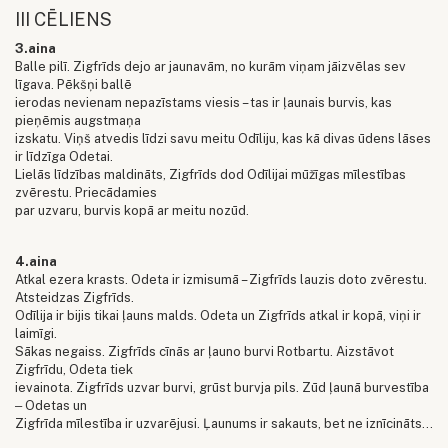
III CĒLIENS
3.aina
Balle pilī. Zigfrīds dejo ar jaunavām, no kurām viņam jāizvēlas sev
līgava. Pēkšņi ballē
ierodas nevienam nepazīstams viesis – tas ir ļaunais burvis, kas
pieņēmis augstmaņa
izskatu. Viņš atvedis līdzi savu meitu Odīliju, kas kā divas ūdens lāses
ir līdzīga Odetai.
Lielās līdzības maldināts, Zigfrīds dod Odīlijai mūžīgas mīlestības
zvērestu. Priecādamies
par uzvaru, burvis kopā ar meitu nozūd.
4.aina
Atkal ezera krasts. Odeta ir izmisumā – Zigfrīds lauzis doto zvērestu.
Atsteidzas Zigfrīds.
Odīlija ir bijis tikai ļauns malds. Odeta un Zigfrīds atkal ir kopā, viņi ir
laimīgi.
Sākas negaiss. Zigfrīds cīnās ar ļauno burvi Rotbartu. Aizstāvot
Zigfrīdu, Odeta tiek
ievainota. Zigfrīds uzvar burvi, grūst burvja pils. Zūd ļaunā burvestība
‒ Odetas un
Zigfrīda mīlestība ir uzvarējusi. Ļaunums ir sakauts, bet ne iznīcināts…