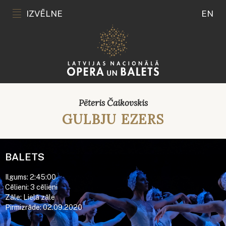
IZVĒLNE
EN
Pēteris Čaikovskis
GULBJU EZERS
BALETS
Ilgums: 2:45:00
Cēlieni: 3 cēlieni
Zāle: Lielā zāle
Pirmizrāde: 02.09.2020