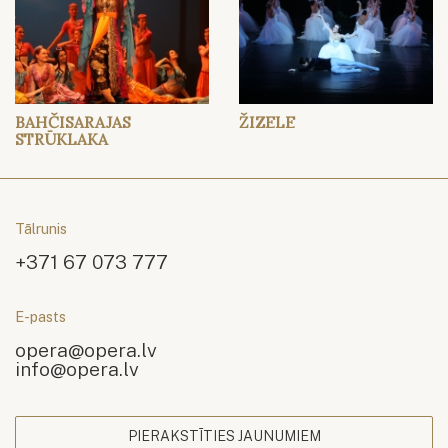
BAHČISARAJAS
ŽIZELE
STRŪKLAKA
Tālrunis
+371 67 073 777
E-pasts
opera@opera.lv
info@opera.lv
PIERAKSTĪTIES JAUNUMIEM