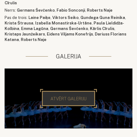
Cīrulis
Nerrs:
Germans Ševčenko
,
Fabio Sonconji
,
Roberts Naje
Pas de trois:
Laine Paiķe
,
Viktors Seiko
,
Gundega Guna Reinika
,
Krista Štrausa
,
Izabella Monastirska-Urtāne
,
Paula Lieldidža-
Kolbina
,
Emma Lagūna
,
Germans Ševčenko
,
Kārlis Cīrulis
,
Kristaps Jaunžeikars
,
Eidens Viljams Konefrijs
,
Dariuss Florians
Katana
,
Roberts Naje
GALERIJA
ATVĒRT GALERIJU