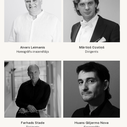
Aivars Leimanis
Mārtiņš Ozoliņš
Horeogrāfs-inscenētājs
Diriģents
Farhads Stade
Huans Giljermo Nova
Diriģents
Scenogrāfs