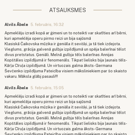
ATSAUKSMES
Alvils Ābele
5. februāris, 16:32
Apmeklēju izradi kopā ar ģimeni un to noteikti var skatīties arī bērni,
kuri apmeklēja operu pirmo reizi un bija sajūsmā
Klasiskā Čaikovska mūzika ir ģeniāla it sevišķi, ja tā tiek izdejota.
Vieglums, grācija galvenā gulbja izpildījumā un spēja balerīnai tēlot
divus pretstatus. Ģeniāli. Melnā gulbja tēls balerīnas Annijas
Kopštāles izpildījumā ir fenomenāls. Tikpat lielisks bija ļaunais tēls-
Kārļa Cīruļa izpildījumā. Un virtuozais galma āksts- Germana
Ševčenko izpildījuma Pateicība visiem māksliniekiem par šo skaisto
vakaru. Māksla glābj pasauli!!!
Alvils Ābele
5. februāris, 15:05
Apmeklēju izradi kopā ar ģimeni un to noteikti var skatīties arī bērni,
kuri apmeklēja operu pirmo reizi un bija sajūsmā
Klasiskā Čaikovska mūzika ir ģeniāla it sevišķi, ja tā tiek izdejota.
Vieglums, grācija galvenā gulbja izpildījumā un spēja balerīnai tēlot
divus pretstatus. Ģeniāli. Melnā gulbja tēls balerīnas Annijas
Kopštāles izpildījumā ir fenomenāls. Tikpat lielisks bija ļaunais tēls-
Kārļa Cīruļa izpildījumā. Un virtuozais galma āksts- Germana
Ševčenko izpildījuma Pateicība visiem māksliniekiem par šo skaisto