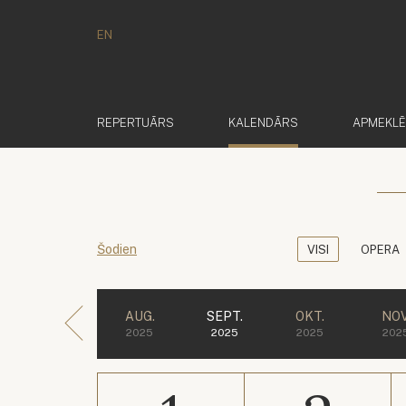
EN
(AKTĪVS)
REPERTUĀRS
KALENDĀRS
APMEKL
Šodien
VISI
OPERA
AUG.
SEPT.
OKT.
NOV
2025
2025
2025
202