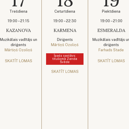
Trešdiena
Ceturtdiena
Piektdiena
19:00 – 21:15
19:00 – 22:30
19:00 – 21:00
KAZANOVA
KARMENA
ESMERALDA
Muzikālais vadītājs un
Diriģents
Muzikālais vadītājs u
diriģents
Mārtiņš Ozoliņš
diriģents
Mārtiņš Ozoliņš
Farhads Stade
Īpašs sastāvs:
titullomā Zanda
SKATĪT LOMAS
SKATĪT LOMAS
Švēde
SKATĪT LOMAS