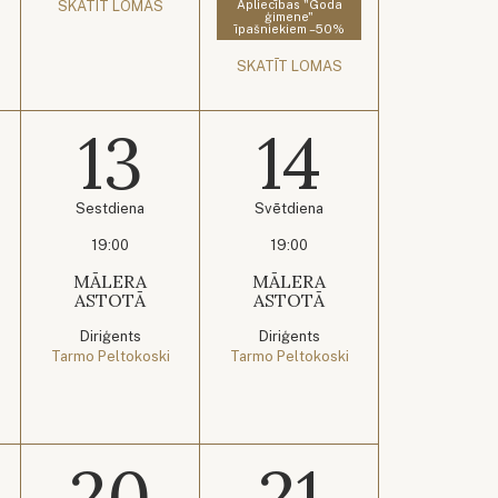
SKATĪT LOMAS
Apliecības "Goda
ģimene"
īpašniekiem –50%
SKATĪT LOMAS
13
14
Sestdiena
Svētdiena
19:00
19:00
MĀLERA
MĀLERA
ASTOTĀ
ASTOTĀ
Diriģents
Diriģents
Tarmo Peltokoski
Tarmo Peltokoski
20
21