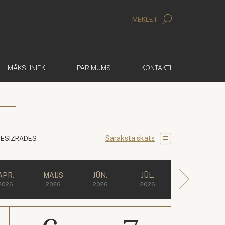
MEKLĒT
MĀKSLINIEKI
PAR MUMS
KONTAKTI
Saraksta skats
IESIZRĀDES
APR.
MAIJS
JŪN.
JŪL.
2026
2026
2026
2026