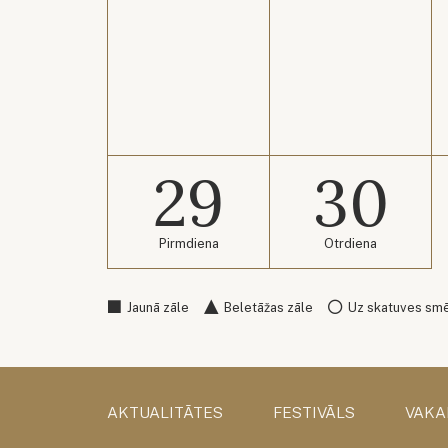
29
30
Pirmdiena
Otrdiena
Jaunā zāle
Beletāžas zāle
Uz skatuves sm
AKTUALITĀTES
FESTIVĀLS
VAKA