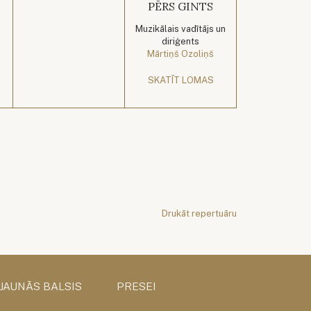
PĒRS GINTS
Muzikālais vadītājs un
diriģents
Mārtiņš Ozoliņš
SKATĪT LOMAS
Drukāt repertuāru
 JAUNĀS BALSIS
PRESEI