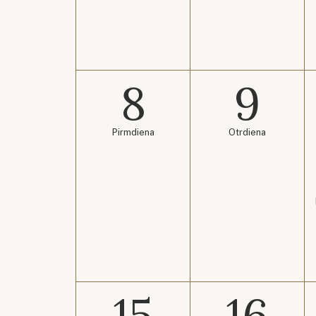
8
9
Pirmdiena
Otrdiena
15
16