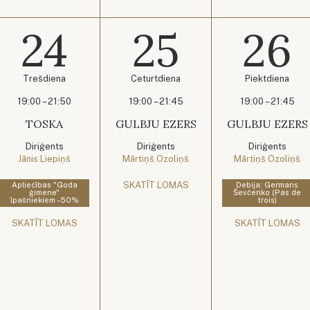
24
25
26
Trešdiena
Ceturtdiena
Piektdiena
19:00 – 21:50
19:00 – 21:45
19:00 – 21:45
TOSKA
GULBJU EZERS
GULBJU EZERS
Diriģents
Diriģents
Diriģents
Jānis Liepiņš
Mārtiņš Ozoliņš
Mārtiņš Ozoliņš
SKATĪT LOMAS
Apliecības "Goda
Debija: Germans
ģimene"
Ševčenko (Pas de
īpašniekiem –50%
trois)
SKATĪT LOMAS
SKATĪT LOMAS