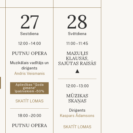
27
28
Sestdiena
Svētdiena
12:00 – 14:00
11:00 – 11:45
PUTNU OPERA
MAZULIS
KLAUSĀS,
SAJŪTAS RAISĀS
Muzikālais vadītājs un
diriģents
Andris Veismanis
Apliecības "Goda
12:00 – 13:00
ģimene"
īpašniekiem –50%
MŪZIKAS
SKAŅAS
SKATĪT LOMAS
Diriģents
18:00 – 20:00
Kaspars Ādamsons
PUTNU OPERA
SKATĪT LOMAS