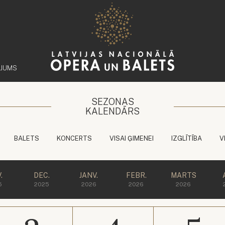
ĒJUMS
SEZONAS
KALENDĀRS
BALETS
KONCERTS
VISAI ĢIMENEI
IZGLĪTĪBA
V
.
DEC.
JANV.
FEBR.
MARTS
5
2025
2026
2026
2026