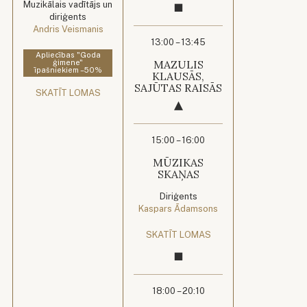
Muzikālais vadītājs un
diriģents
Andris Veismanis
13:00 – 13:45
Apliecības "Goda
MAZULIS
ģimene"
īpašniekiem –50%
KLAUSĀS,
SAJŪTAS RAISĀS
SKATĪT LOMAS
15:00 – 16:00
MŪZIKAS
SKAŅAS
Diriģents
Kaspars Ādamsons
SKATĪT LOMAS
18:00 – 20:10