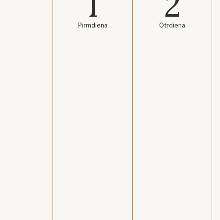
1
2
Pirmdiena
Otrdiena