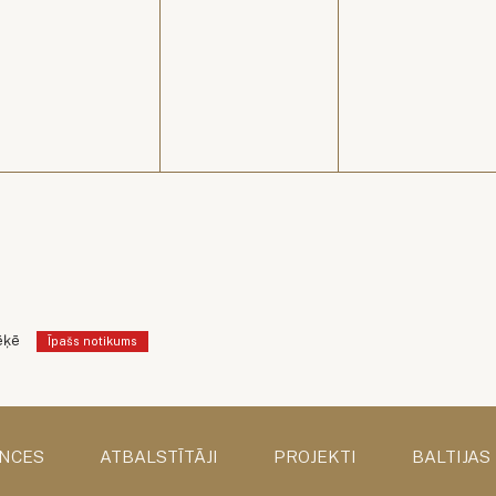
ēķē
Īpašs notikums
NCES
ATBALSTĪTĀJI
PROJEKTI
BALTIJAS