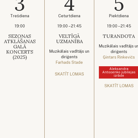
3
4
5
Trešdiena
Ceturtdiena
Piektdiena
19:00
19:00 – 21:45
19:00 – 21:45
SEZONAS
VELTĪGĀ
TURANDOTA
ATKLĀŠANAS
UZMANĪBA
GALĀ
Muzikālais vadītājs u
KONCERTS
Muzikālais vadītājs un
diriģents
(2025)
diriģents
Ģintars Rinkevičs
Farhads Stade
Aleksandra
Antoņenko jubilejas
SKATĪT LOMAS
izrāde
SKATĪT LOMAS