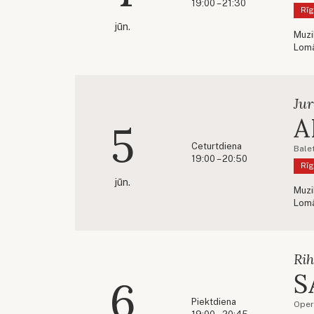
19:00 – 21:30
Rīg
jūn.
Muzi
Lom
Jur
A
5
Ceturtdiena
Bale
19:00 – 20:50
Rīg
jūn.
Muzi
Lom
Rih
S
6
Piektdiena
Oper