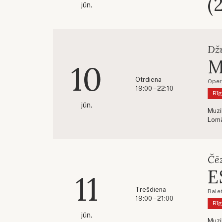
(
jūn.
Dž
M
10
Otrdiena
Oper
19:00 – 22:10
Rīg
jūn.
Muzi
Lom
Čēz
E
11
Trešdiena
Bale
19:00 – 21:00
Rīg
jūn.
Muzi