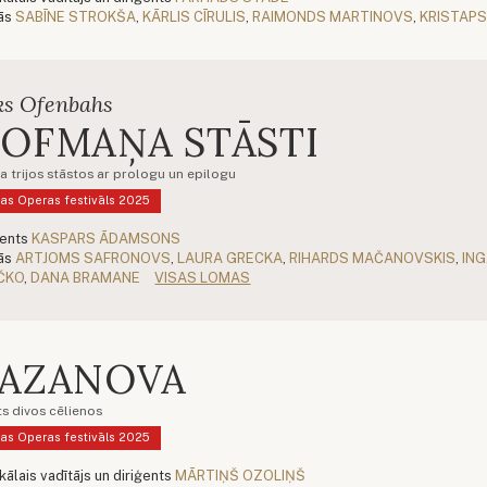
ās
SABĪNE STROKŠA
,
KĀRLIS CĪRULIS
,
RAIMONDS MARTINOVS
,
KRISTAPS
ks Ofenbahs
OFMAŅA STĀSTI
a trijos stāstos ar prologu un epilogu
as Operas festivāls 2025
ģents
KASPARS ĀDAMSONS
ās
ARTJOMS SAFRONOVS
,
LAURA GRECKA
,
RIHARDS MAČANOVSKIS
,
IN
ČKO
,
DANA BRAMANE
VISAS LOMAS
AZANOVA
ts divos cēlienos
as Operas festivāls 2025
kālais vadītājs un diriģents
MĀRTIŅŠ OZOLIŅŠ