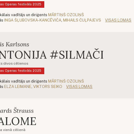
as Operas festivāls 2025
kālais vadītājs un diriģents
MĀRTIŅŠ OZOLIŅŠ
ās
INGA ŠĻUBOVSKA-KANCĒVIČA
,
MIHAILS ČUĻPAJEVS
VISAS LOMAS
is Karlsons
NTONIJA #SILMAČI
ts divos cēlienos
as Operas festivāls 2025
kālais vadītājs un diriģents
MĀRTIŅŠ OZOLIŅŠ
ās
ELZA LEIMANE
,
VIKTORS SEIKO
VISAS LOMAS
ards Štrauss
ALOME
a vienā cēlienā