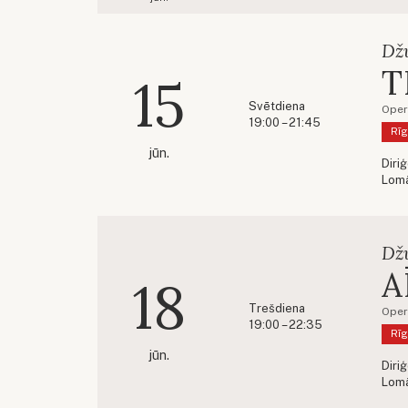
Dž
T
15
Svētdiena
Oper
19:00 – 21:45
Rīg
jūn.
Diri
Lom
Dž
A
18
Trešdiena
Oper
19:00 – 22:35
Rīg
jūn.
Diri
Lom