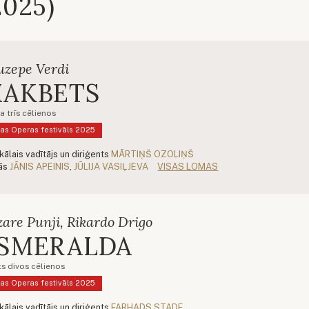
2025)
uzepe Verdi
AKBETS
a trīs cēlienos
as Operas festivāls 2025
kālais vadītājs un diriģents
MĀRTIŅŠ OZOLIŅŠ
ās
JĀNIS APEINIS
,
JŪLIJA VASIĻJEVA
VISAS LOMAS
are Punji, Rikardo Drigo
SMERALDA
ts divos cēlienos
as Operas festivāls 2025
kālais vadītājs un diriģents
FARHADS STADE