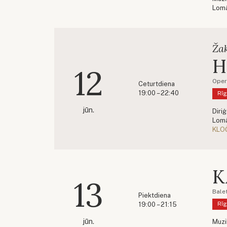
Lom
Ža
H
12
Oper
Ceturtdiena
19:00 – 22:40
Rīg
jūn.
Diri
Lom
KLO
K
13
Bale
Piektdiena
19:00 – 21:15
Rīg
jūn.
Muzi