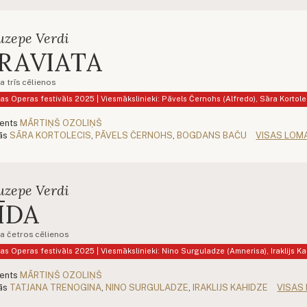
uzepe Verdi
RAVIATA
a trīs cēlienos
as Operas festivāls 2025 | Viesmākslinieki: Pāvels Černohs (Alfredo), Sāra Kortol
ģents
MĀRTIŅŠ OZOLIŅŠ
ās
SĀRA KORTOLECIS
,
PĀVELS ČERNOHS
,
BOGDANS BAČU
VISAS LOM
uzepe Verdi
ĪDA
a četros cēlienos
as Operas festivāls 2025 | Viesmākslinieki: Nino Surguladze (Amnerisa), Iraklijs 
ģents
MĀRTIŅŠ OZOLIŅŠ
ās
TATJANA TRENOGINA
,
NINO SURGULADZE
,
IRAKLIJS KAHIDZE
VISAS