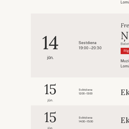
Lom
Fr
Ņ
14
Sestdiena
Bale
19:00 – 20:30
Rīg
jūn.
Muzi
Lom
15
Ek
Svētdiena
12:00 – 13:00
jūn.
15
Ek
Svētdiena
14:00 – 15:00
jūn.