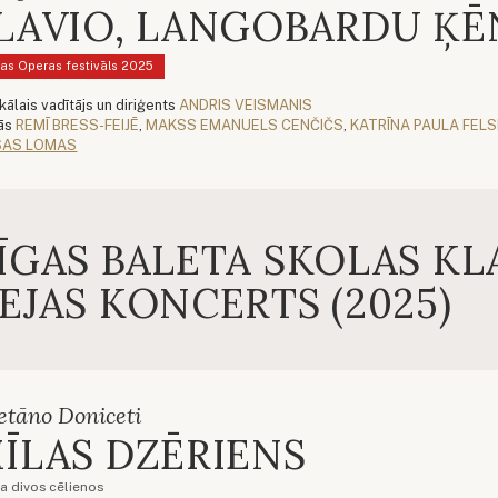
LAVIO, LANGOBARDU ĶĒ
as Operas festivāls 2025
kālais vadītājs un diriģents
ANDRIS VEISMANIS
ās
REMĪ BRESS-FEIJĒ
,
MAKSS EMANUELS CENČIČS
,
KATRĪNA PAULA FEL
SAS LOMAS
ĪGAS BALETA SKOLAS KL
EJAS KONCERTS (2025)
etāno Doniceti
ĪLAS DZĒRIENS
a divos cēlienos