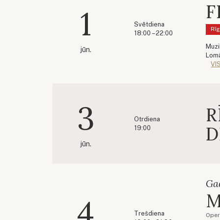
F
1
Svētdiena
Rīg
18:00 – 22:00
Muzi
jūn.
Lom
VI
3
R
Otrdiena
D
19:00
jūn.
Ga
M
4
Trešdiena
Oper