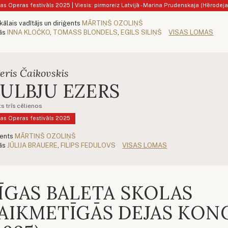
as Operas festivāls 2025 | Viesis: pirmoreiz Latvijā - Marina Prudenskaja (Hērodeja
kālais vadītājs un diriģents
MĀRTIŅŠ OZOLIŅŠ
ās
INNA KLOČKO
,
TOMASS BLONDELS
,
EGILS SILIŅŠ
VISAS LOMAS
eris Čaikovskis
ULBJU EZERS
s trīs cēlienos
as Operas festivāls 2025
ģents
MĀRTIŅŠ OZOLIŅŠ
ās
JŪLIJA BRAUERE
,
FILIPS FEDULOVS
VISAS LOMAS
ĪGAS BALETA SKOLAS
AIKMETĪGĀS DEJAS KON