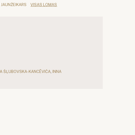
 JAUNŽEIKARS
VISAS LOMAS
GA ŠĻUBOVSKA-KANCĒVIČA
,
INNA