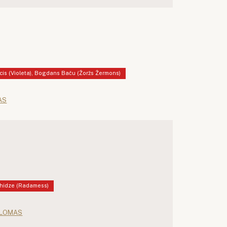
ecis (Violeta), Bogdans Baču (Žoržs Žermons)
AS
Kahidze (Radamess)
 LOMAS