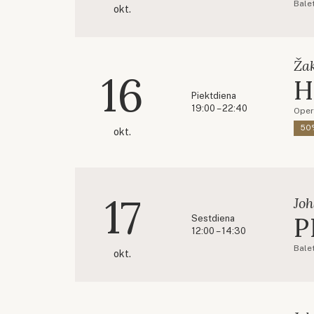
Balet
okt.
Ža
16
H
Piektdiena
19:00 – 22:40
Oper
50%
okt.
17
Jo
P
Sestdiena
12:00 – 14:30
Balet
okt.