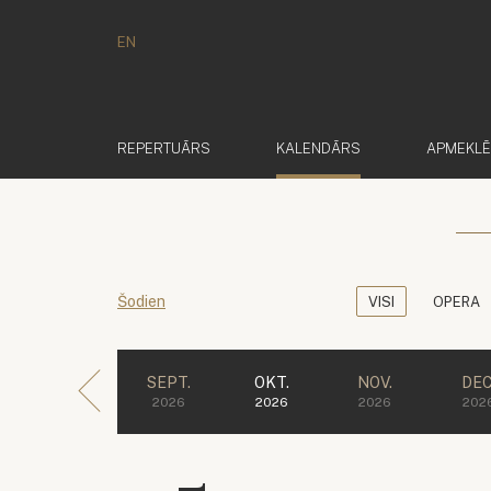
EN
(AKTĪVS)
REPERTUĀRS
KALENDĀRS
APMEKL
Šodien
VISI
OPERA
SEPT.
OKT.
NOV.
DEC
2026
2026
2026
202