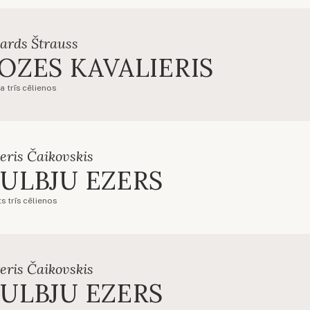
ards Štrauss
OZES KAVALIERIS
a trīs cēlienos
eris Čaikovskis
ULBJU EZERS
s trīs cēlienos
eris Čaikovskis
ULBJU EZERS