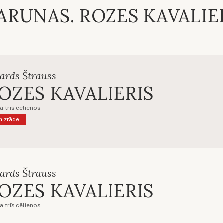
ARUNAS. ROZES KAVALIE
ards Štrauss
OZES KAVALIERIS
a trīs cēlienos
mizrāde!
ards Štrauss
OZES KAVALIERIS
a trīs cēlienos