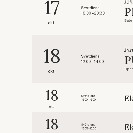
17
Jo
P
Sestdiena
18:00 – 20:30
Balet
okt.
18
Jān
P
Svētdiena
12:00 – 14:00
Oper
okt.
18
Ek
Svētdiena
15:00 – 16:00
okt.
18
Ek
Svētdiena
15:05 – 16:05