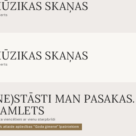
ŪZIKAS SKAŅAS
erts
ŪZIKAS SKAŅAS
erts
NE)STĀSTI MAN PASAKAS.
AMLETS
a viencēlieni ar vienu starpbrīdi
 atlaide apliecības "Goda ģimene" īpašniekiem