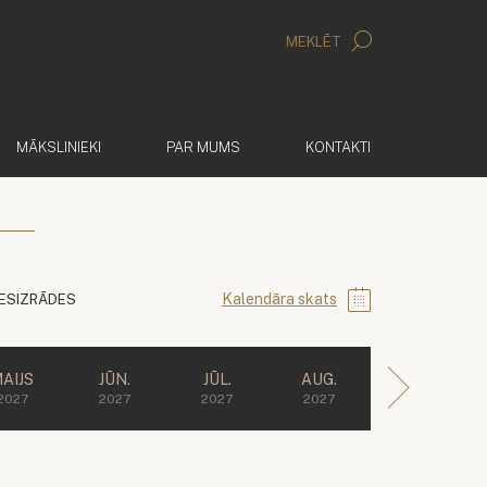
MEKLĒT
MĀKSLINIEKI
PAR MUMS
KONTAKTI
Kalendāra skats
IESIZRĀDES
AIJS
JŪN.
JŪL.
AUG.
2027
2027
2027
2027