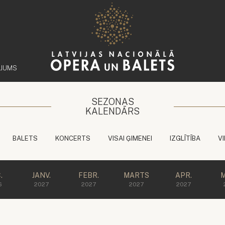
ĒJUMS
SEZONAS
KALENDĀRS
BALETS
KONCERTS
VISAI ĢIMENEI
IZGLĪTĪBA
V
.
JANV.
FEBR.
MARTS
APR.
M
6
2027
2027
2027
2027