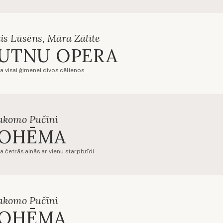
is Lūsēns, Māra Zālīte
UTNU OPERA
a visai ģimenei divos cēlienos
akomo Pučīni
OHĒMA
a četrās ainās ar vienu starpbrīdi
akomo Pučīni
OHĒMA