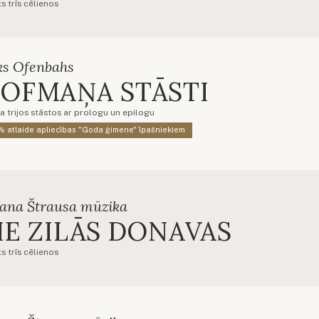
s trīs cēlienos
ks Ofenbahs
OFMAŅA STĀSTI
a trijos stāstos ar prologu un epilogu
 atlaide apliecības "Goda ģimene" īpašniekiem
hana Štrausa mūzika
IE ZILĀS DONAVAS
s trīs cēlienos