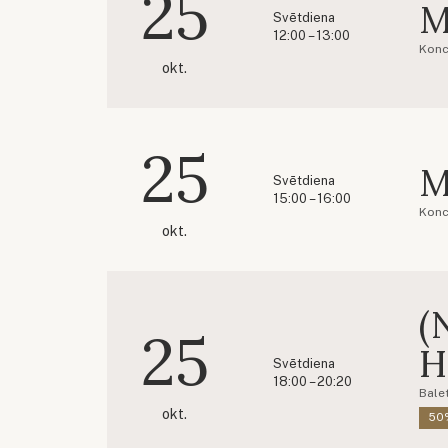
25
M
Svētdiena
12:00 – 13:00
Konc
okt.
25
M
Svētdiena
15:00 – 16:00
Konc
okt.
(
25
H
Svētdiena
18:00 – 20:20
Balet
okt.
50%