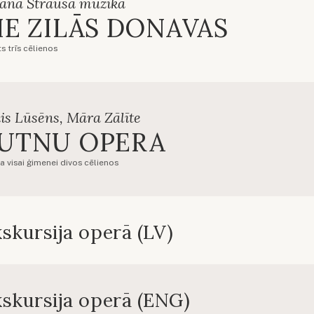
hana Štrausa mūzika
IE ZILĀS DONAVAS
s trīs cēlienos
is Lūsēns, Māra Zālīte
UTNU OPERA
a visai ģimenei divos cēlienos
skursija operā (LV)
skursija operā (ENG)