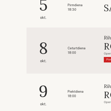
5
S
Pirmdiena
18:30
okt.
Rih
8
R
Ceturtdiena
18:00
Oper
Pir
okt.
9
Rih
R
Piektdiena
18:00
Oper
okt.