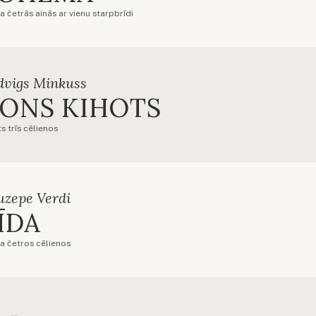
a četrās ainās ar vienu starpbrīdi
dvigs Minkuss
ONS KIHOTS
s trīs cēlienos
uzepe Verdi
ĪDA
a četros cēlienos