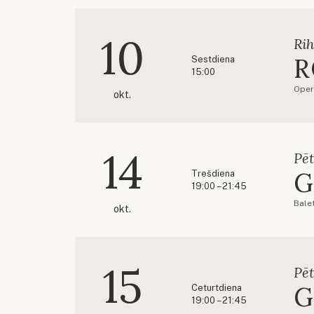
10
Rih
R
Sestdiena
15:00
Oper
okt.
14
Pēt
G
Trešdiena
19:00 – 21:45
Balet
okt.
15
Pēt
G
Ceturtdiena
19:00 – 21:45