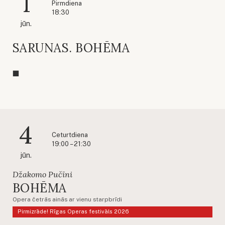
1
Pirmdiena
18:30
jūn.
SARUNAS. BOHĒMA
4
Ceturtdiena
19:00 – 21:30
jūn.
Džakomo Pučīni
BOHĒMA
Opera četrās ainās ar vienu starpbrīdi
Pirmizrāde! Rīgas Operas festivāls 2026