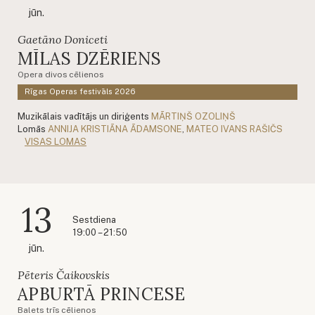
jūn.
Gaetāno Doniceti
MĪLAS DZĒRIENS
Opera divos cēlienos
Rīgas Operas festivāls 2026
Muzikālais vadītājs un diriģents
MĀRTIŅŠ OZOLIŅŠ
Lomās
ANNIJA KRISTIĀNA ĀDAMSONE
,
MATEO IVANS RAŠIČS
VISAS LOMAS
13
Sestdiena
19:00 – 21:50
jūn.
Pēteris Čaikovskis
APBURTĀ PRINCESE
Balets trīs cēlienos