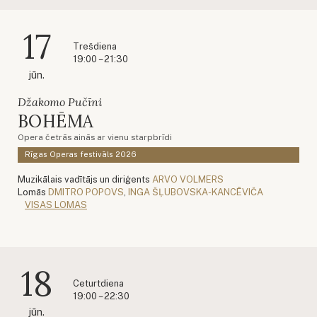
17
Trešdiena
19:00 – 21:30
jūn.
Džakomo Pučīni
BOHĒMA
Opera četrās ainās ar vienu starpbrīdi
Rīgas Operas festivāls 2026
Muzikālais vadītājs un diriģents
ARVO VOLMERS
Lomās
DMITRO POPOVS
,
INGA ŠĻUBOVSKA-KANCĒVIČA
VISAS LOMAS
18
Ceturtdiena
19:00 – 22:30
jūn.