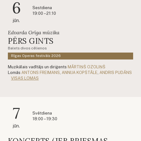
6
Sestdiena
19:00 – 21:10
jūn.
Edvarda Grīga mūzika
PĒRS GINTS
Balets divos cēlienos
Rīgas Operas festivāls 2026
Muzikālais vadītājs un diriģents
MĀRTIŅŠ OZOLIŅŠ
Lomās
ANTONS FREIMANS
,
ANNIJA KOPŠTĀLE
,
ANDRIS PUDĀNS
VISAS LOMAS
7
Svētdiena
18:00 – 19:30
jūn.