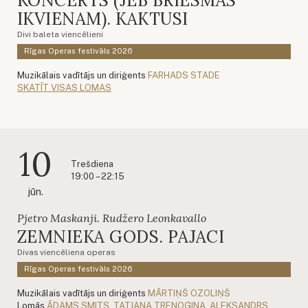
KONCERTS (JEB BRIESMAS
IKVIENAM). KAKTUSI
Divi baleta viencēlieni
Rīgas Operas festivāls 2026
Muzikālais vadītājs un diriģents
FARHADS STADE
SKATĪT VISAS LOMAS
10
Trešdiena
19:00 – 22:15
jūn.
Pjetro Maskanji. Rudžero Leonkavallo
ZEMNIEKA GODS. PAJACI
Divas viencēliena operas
Rīgas Operas festivāls 2026
Muzikālais vadītājs un diriģents
MĀRTIŅŠ OZOLIŅŠ
Lomās
ĀDAMS SMITS
,
TATJANA TRENOGINA
,
ALEKSANDRS