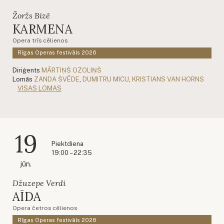
Žoržs Bizē
KARMENA
Opera trīs cēlienos
Rīgas Operas festivāls 2026
Diriģents
MĀRTIŅŠ OZOLIŅŠ
Lomās
ZANDA ŠVĒDE
,
DUMITRU MICU
,
KRISTIANS VAN HORNS
VISAS LOMAS
19
Piektdiena
19:00 – 22:35
jūn.
Džuzepe Verdi
AĪDA
Opera četros cēlienos
Rīgas Operas festivāls 2026