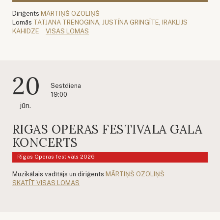
Diriģents
MĀRTIŅŠ OZOLIŅŠ
Lomās
TATJANA TRENOGINA
,
JUSTĪNA GRINGĪTE
,
IRAKLIJS
KAHIDZE
VISAS LOMAS
20
Sestdiena
19:00
jūn.
RĪGAS OPERAS FESTIVĀLA GALĀ
KONCERTS
Rīgas Operas festivāls 2026
Muzikālais vadītājs un diriģents
MĀRTIŅŠ OZOLIŅŠ
SKATĪT VISAS LOMAS