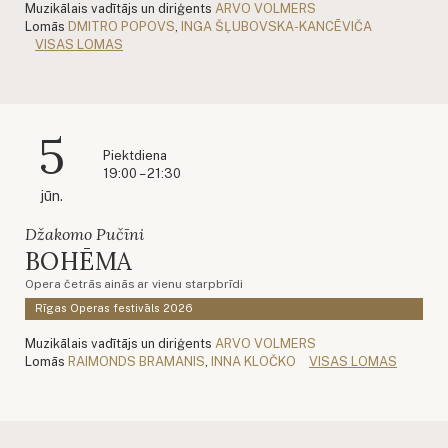
Muzikālais vadītājs un diriģents
ARVO VOLMERS
Lomās
DMITRO POPOVS
,
INGA ŠĻUBOVSKA-KANCĒVIČA
VISAS LOMAS
5
Piektdiena
19:00 – 21:30
jūn.
Džakomo Pučīni
BOHĒMA
Opera četrās ainās ar vienu starpbrīdi
Rīgas Operas festivāls 2026
Muzikālais vadītājs un diriģents
ARVO VOLMERS
Lomās
RAIMONDS BRAMANIS
,
INNA KLOČKO
VISAS LOMAS