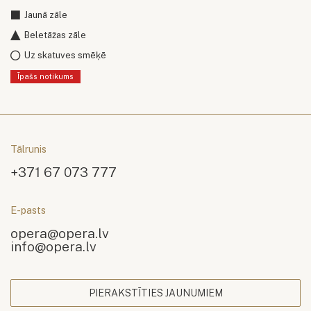
Jaunā zāle
Beletāžas zāle
Uz skatuves smēķē
Īpašs notikums
Tālrunis
+371 67 073 777
E-pasts
opera@opera.lv
info@opera.lv
PIERAKSTĪTIES JAUNUMIEM