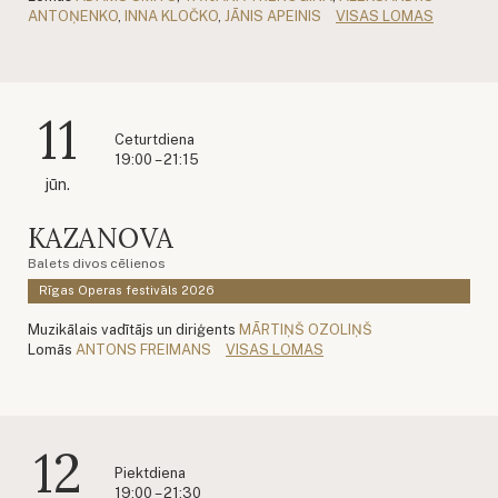
ANTOŅENKO
,
INNA KLOČKO
,
JĀNIS APEINIS
VISAS LOMAS
11
Ceturtdiena
19:00 – 21:15
jūn.
KAZANOVA
Balets divos cēlienos
Rīgas Operas festivāls 2026
Muzikālais vadītājs un diriģents
MĀRTIŅŠ OZOLIŅŠ
Lomās
ANTONS FREIMANS
VISAS LOMAS
12
Piektdiena
19:00 – 21:30