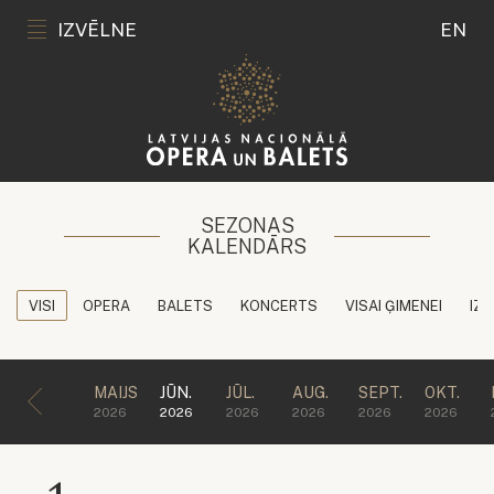
IZVĒLNE
EN
SEZONAS
KALENDĀRS
VISI
OPERA
BALETS
KONCERTS
VISAI ĢIMENEI
IZG
MAIJS
JŪN.
JŪL.
AUG.
SEPT.
OKT.
2026
2026
2026
2026
2026
2026