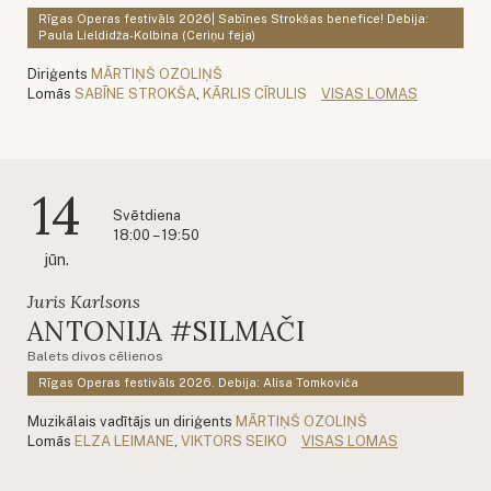
Rīgas Operas festivāls 2026| Sabīnes Strokšas benefice! Debija:
Paula Lieldidža-Kolbina (Ceriņu feja)
Diriģents
MĀRTIŅŠ OZOLIŅŠ
Lomās
SABĪNE STROKŠA
,
KĀRLIS CĪRULIS
VISAS LOMAS
14
Svētdiena
18:00 – 19:50
jūn.
Juris Karlsons
ANTONIJA #SILMAČI
Balets divos cēlienos
Rīgas Operas festivāls 2026. Debija: Alisa Tomkoviča
Muzikālais vadītājs un diriģents
MĀRTIŅŠ OZOLIŅŠ
Lomās
ELZA LEIMANE
,
VIKTORS SEIKO
VISAS LOMAS