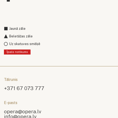
Jaunā zāle
Beletāžas zāle
Uz skatuves smēķē
Īpašs notikums
Tālrunis
+371 67 073 777
E-pasts
opera@opera.lv
info@opera.lv