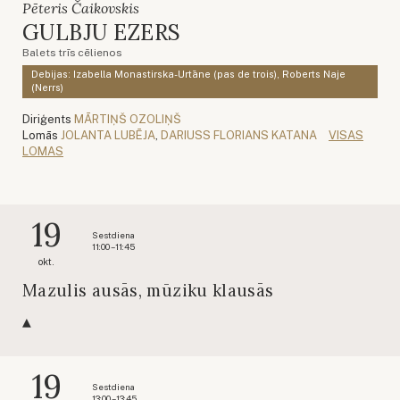
Pēteris Čaikovskis
GULBJU EZERS
Balets trīs cēlienos
Debijas: Izabella Monastirska-Urtāne (pas de trois), Roberts Naje
(Nerrs)
Diriģents
MĀRTIŅŠ OZOLIŅŠ
Lomās
JOLANTA LUBĒJA
,
DARIUSS FLORIANS KATANA
VISAS
LOMAS
19
Sestdiena
11:00 – 11:45
okt.
Mazulis ausās, mūziku klausās
19
Sestdiena
13:00 – 13:45