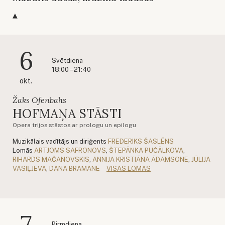
6
Svētdiena
18:00 – 21:40
okt.
Žaks Ofenbahs
HOFMAŅA STĀSTI
Opera trijos stāstos ar prologu un epilogu
Muzikālais vadītājs un diriģents
FREDERIKS ŠASLĒNS
Lomās
ARTJOMS SAFRONOVS
,
ŠTEPĀNKA PUČĀLKOVA
,
RIHARDS MAČANOVSKIS
,
ANNIJA KRISTIĀNA ĀDAMSONE
,
JŪLIJA
VASIĻJEVA
,
DANA BRAMANE
VISAS LOMAS
7
Pirmdiena