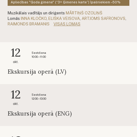
Apliecības "Goda ģimene" (“3+ Ģimenes karte”) īpašniekiem –50%
Muzikālais vadītājs un diriģents
MĀRTIŅŠ OZOLIŅŠ
Lomās
INNA KLOČKO
,
ELIŠKA VEISOVA
,
ARTJOMS SAFRONOVS
,
RAIMONDS BRAMANIS
VISAS LOMAS
12
Sestdiena
10:00 – 11:00
okt.
Ekskursija operā (LV)
12
Sestdiena
12:00 – 13:00
okt.
Ekskursija operā (ENG)