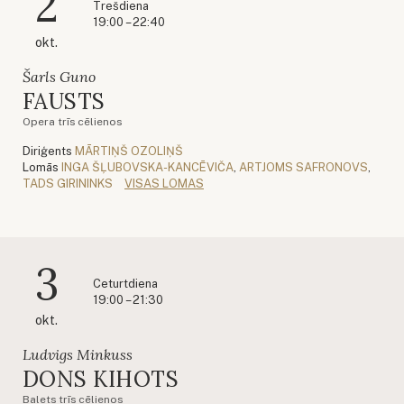
2
Trešdiena
19:00 – 22:40
okt.
Šarls Guno
FAUSTS
Opera trīs cēlienos
Diriģents
MĀRTIŅŠ OZOLIŅŠ
Lomās
INGA ŠĻUBOVSKA-KANCĒVIČA
,
ARTJOMS SAFRONOVS
,
TADS GIRININKS
VISAS LOMAS
3
Ceturtdiena
19:00 – 21:30
okt.
Ludvigs Minkuss
DONS KIHOTS
Balets trīs cēlienos