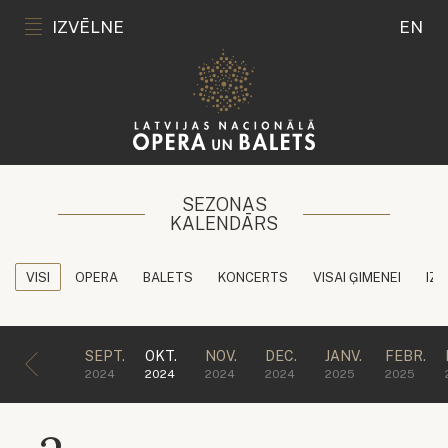
IZVĒLNE
EN
SEZONAS
KALENDĀRS
VISI
OPERA
BALETS
KONCERTS
VISAI ĢIMENEI
IZG
SEPT.
OKT.
NOV.
DEC.
JANV.
FEBR.
2024
2024
2024
2024
2025
2025