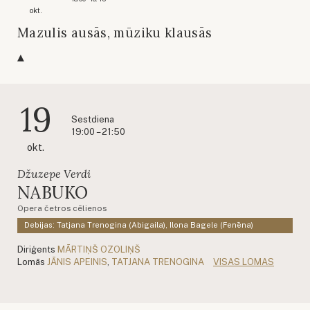
okt.
Mazulis ausās, mūziku klausās
19
Sestdiena
19:00 – 21:50
okt.
Džuzepe Verdi
NABUKO
Opera četros cēlienos
Debijas: Tatjana Trenogina (Abigaila), Ilona Bagele (Fenēna)
Diriģents
MĀRTIŅŠ OZOLIŅŠ
Lomās
JĀNIS APEINIS
,
TATJANA TRENOGINA
VISAS LOMAS