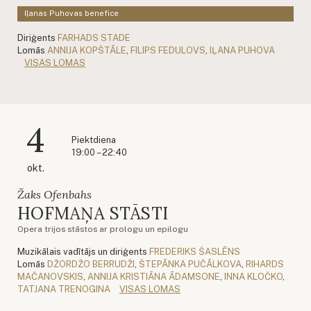
Iļanas Puhovas benefice
Diriģents
FARHADS STADE
Lomās
ANNIJA KOPŠTĀLE
,
FILIPS FEDULOVS
,
IĻANA PUHOVA
VISAS LOMAS
4
Piektdiena
19:00 – 22:40
okt.
Žaks Ofenbahs
HOFMAŅA STĀSTI
Opera trijos stāstos ar prologu un epilogu
Muzikālais vadītājs un diriģents
FREDERIKS ŠASLĒNS
Lomās
DŽORDŽO BERRUDŽI
,
ŠTEPĀNKA PUČĀLKOVA
,
RIHARDS
MAČANOVSKIS
,
ANNIJA KRISTIĀNA ĀDAMSONE
,
INNA KLOČKO
,
TATJANA TRENOGINA
VISAS LOMAS