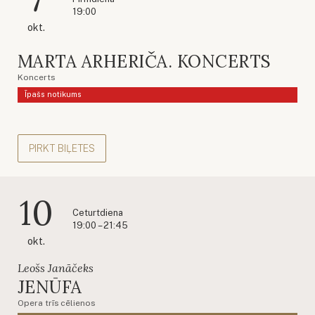
19:00
okt.
MARTA ARHERIČA. KONCERTS
Koncerts
Īpašs notikums
PIRKT BIĻETES
10
Ceturtdiena
19:00 – 21:45
okt.
Leošs Janāčeks
JENŪFA
Opera trīs cēlienos