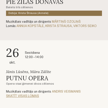
PIE ZILĀS DONAVAS
Balets trīs cēlienos
Debija: Krista Štrausa (Annele)
Muzikālais vadītājs un diriģents
MĀRTIŅŠ OZOLIŅŠ
Lomās
ANNIJA KOPŠTĀLE
,
KRISTA ŠTRAUSA
,
VIKTORS SEIKO
26
Sestdiena
12:00 – 14:00
okt.
Jānis Lūsēns, Māra Zālīte
PUTNU OPERA
Opera visai ģimenei divos cēlienos
Muzikālais vadītājs un diriģents
ANDRIS VEISMANIS
SKATĪT VISAS LOMAS