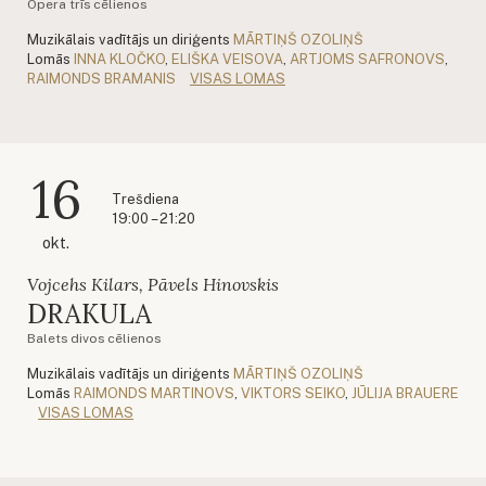
Opera trīs cēlienos
Muzikālais vadītājs un diriģents
MĀRTIŅŠ OZOLIŅŠ
Lomās
INNA KLOČKO
,
ELIŠKA VEISOVA
,
ARTJOMS SAFRONOVS
,
RAIMONDS BRAMANIS
VISAS LOMAS
16
Trešdiena
19:00 – 21:20
okt.
Vojcehs Kilars, Pāvels Hinovskis
DRAKULA
Balets divos cēlienos
Muzikālais vadītājs un diriģents
MĀRTIŅŠ OZOLIŅŠ
Lomās
RAIMONDS MARTINOVS
,
VIKTORS SEIKO
,
JŪLIJA BRAUERE
VISAS LOMAS