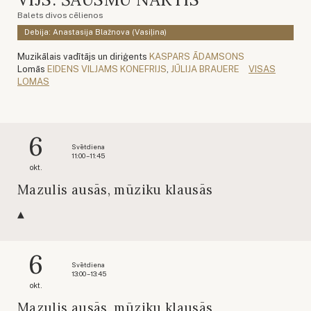
Balets divos cēlienos
Debija: Anastasija Blažnova (Vasiļina)
Muzikālais vadītājs un diriģents
KASPARS ĀDAMSONS
Lomās
EIDENS VILJAMS KONEFRIJS
,
JŪLIJA BRAUERE
VISAS
LOMAS
6
Svētdiena
11:00 – 11:45
okt.
Mazulis ausās, mūziku klausās
6
Svētdiena
13:00 – 13:45
okt.
Mazulis ausās, mūziku klausās