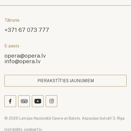
Tālrunis
+371 67 073 777
E-pasts
opera@opera.lv
info@opera.lv
PIERAKSTĪTIES JAUNUMIEM
© 2026 Latvijas Nacionālā Opera un Balets. Aspazijas bulvārī 3, Rīga.
Izstrādāts:
codeart.lv