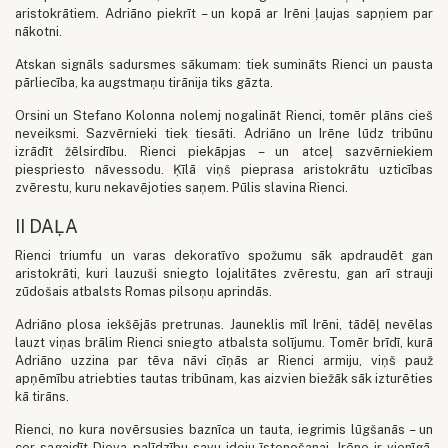
aristokrātiem. Adriāno piekrīt – un kopā ar Irēni ļaujas sapņiem par
nākotni.
Atskan signāls sadursmes sākumam: tiek sumināts Rienci un pausta
pārliecība, ka augstmaņu tirānija tiks gāzta.
Orsini un Stefano Kolonna nolemj nogalināt Rienci, tomēr plāns cieš
neveiksmi. Sazvērnieki tiek tiesāti. Adriāno un Irēne lūdz tribūnu
izrādīt žēlsirdību. Rienci piekāpjas – un atceļ sazvērniekiem
piespriesto nāvessodu. Ķīlā viņš pieprasa aristokrātu uzticības
zvērestu, kuru nekavējoties saņem. Pūlis slavina Rienci.
II DAĻA
Rienci triumfu un varas dekoratīvo spožumu sāk apdraudēt gan
aristokrāti, kuri lauzuši sniegto lojalitātes zvērestu, gan arī strauji
zūdošais atbalsts Romas pilsoņu aprindās.
Adriāno plosa iekšējās pretrunas. Jauneklis mīl Irēni, tādēļ nevēlas
lauzt viņas brālim Rienci sniegto atbalsta solījumu. Tomēr brīdī, kurā
Adriāno uzzina par tēva nāvi cīņās ar Rienci armiju, viņš pauž
apņēmību atriebties tautas tribūnam, kas aizvien biežāk sāk izturēties
kā tirāns.
Rienci, no kura novērsusies baznīca un tauta, iegrimis lūgšanās – un
cer sagaidīt Dieva palīdzību savu ideju īstenošanai. Irēne ir vienīgā,