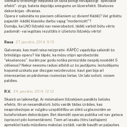
vienkārši briesmīgi! Nepatika un šķita pilnīgi nevajadzīgi "speciālie
efekti"- zirgs, baleta dejotāju sniegums un lāzerefekti. Skatuves
dekorācijas - dīvainas.
Opera ir saīsināta no pieciem cēlieniem uz diviem! Kādēļ? Vel gribētu
pajautāt - kādēļ klasisku darbu vajag "modernizēt"?
Domāju, ka LNO līdzekļi nav neierobežoti, tādēļ varbūt būtu vērts
padomāt - vai iegūtais rezultāts ir izlietoto līdzekļu vērts!
Rasa
27. janvāris, 2014, 9:15
Galvenais, kas manī raisa neizpratni - KĀPĒC vajadzēja saīsināt šo
brīnišķīgo operu? Vai tāpēc, ka mūsu stipri aprobežotās
"ekselences", kurām par godu notika pirmizrāde nespēj nosēdēt 5
cēlienus? Nekur neesmu radusi atbildi uz šo jautājumu. Iestudējumu
kopumā uzskatu par diezgan neizdevušos, kaut gan bija arī
interesantas un pārdomas rosinošas lietas. Un labi solisti, viņiem
paldies.
R.V.
24. janvāris, 2014, 12:12
Skaisti un laikmetīgi. Ar minimaliem līdzekļiem panākts lielisks
efekts, tīri un nesamāksloti, būtu vairāk tādas izrādes, kas
neaprobežojas ar vulgāru uzspēlētību un slikti uzgleznotām un
butaforiskam dekorācijam. Bet diemžēl operas publika vel nav gatava
(spriezot pēc komentāriem). Tiem arī iesaku (titru lasītajiem)
apmeklet kadu mūsdienu makslas izstādi, vairāk baudīt un paļauties