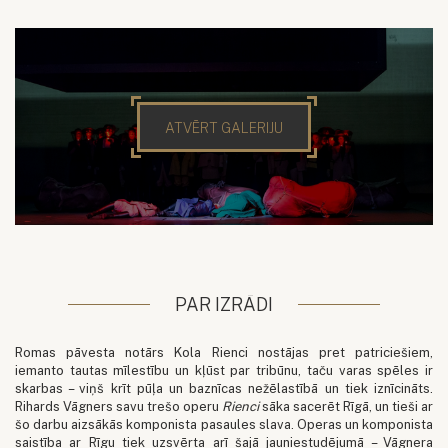
ATVĒRT GALERIJU
PAR IZRĀDI
Romas pāvesta notārs Kola Rienci nostājas pret patriciešiem,
iemanto tautas mīlestību un kļūst par tribūnu, taču varas spēles ir
skarbas – viņš krīt pūļa un baznīcas nežēlastībā un tiek iznīcināts.
Rihards Vāgners savu trešo operu
Rienci
sāka sacerēt Rīgā, un tieši ar
šo darbu aizsākās komponista pasaules slava. Operas un komponista
saistība ar Rīgu tiek uzsvērta arī šajā jauniestudējumā – Vāgnera