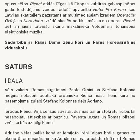
opuss tēlos
Rienci
atklās Rīgas kā Eiropas kultūras galvaspilsētas
gadu. Iestudējumu veidos radošā apvienība
Hotel Pro Forma
, kas
Latvijas skatītājiem pazīstama ar multimediālajām izrādēm
Operācija:
Orfejs
un
Kara daba
. Izrādē skanēs ne tikai mūzika no operas
Rienci
,
bet arī jaunā latviešu skaņu mākslinieka Voldemāra Johansona
elektroniskā mūzika.
Sadarbībā ar Rīgas Doma zēnu kori un Rīgas Horeogrāfijas
vidusskolu
SATURS
I DAĻA
Vēls vakars. Romas augstmaņi Paolo Orsini un Stefano Kolonna
mēģina nolaupīt politiskā pretinieka Rienci māsu Irēni, kuru no
pazemojuma izglābj Stefano Kolonnas dēls Adriāno.
Ierodas Rienci. Viņš cenšas apvaldīt dusmas par aristokrātu rīcību, lai
nesabojātu attiecības ar baznīcu. Pāvesta legāts un Romas pilsoņi
zvēr, ka būs uzticīgi Rienci.
Adriāno vēlas palikt kopā ar iemīļoto Irēni. Viņas brālis gatavs to
akceptēt ar nosacījumu, ka Adriāno sniegs atbalstu cīņā pret Romas