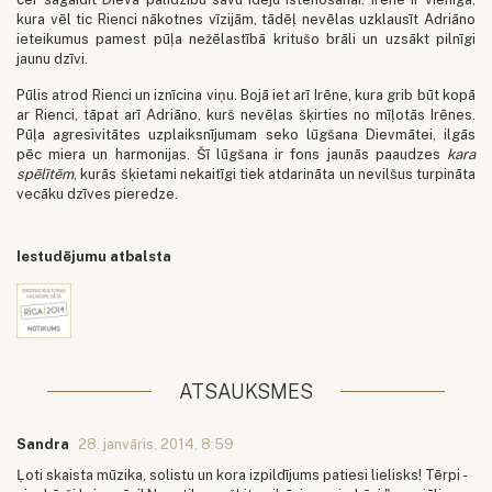
kura vēl tic Rienci nākotnes vīzijām, tādēļ nevēlas uzklausīt Adriāno
ieteikumus pamest pūļa nežēlastībā kritušo brāli un uzsākt pilnīgi
jaunu dzīvi.
Pūlis atrod Rienci un iznīcina viņu. Bojā iet arī Irēne, kura grib būt kopā
ar Rienci, tāpat arī Adriāno, kurš nevēlas šķirties no mīļotās Irēnes.
Pūļa agresivitātes uzplaiksnījumam seko lūgšana Dievmātei, ilgās
pēc miera un harmonijas. Šī lūgšana ir fons jaunās paaudzes
kara
spēlītēm
, kurās šķietami nekaitīgi tiek atdarināta un nevilšus turpināta
vecāku dzīves pieredze.
Iestudējumu atbalsta
ATSAUKSMES
Sandra
28. janvāris, 2014, 8:59
Ļoti skaista mūzika, solistu un kora izpildījums patiesi lielisks! Tērpi -