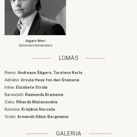
Aigars Meri
Galvenais kormeistars
LOMĀS
Rienci:
Andreass Šāgers
,
Torstens Kerls
Adriāno:
Urzula Hese fon den Štainena
Irēne:
Elizabete Strida
Barončelli:
Raimonds Bramanis
Čeko:
Rihards Mačanovskis
Kolonna:
Krišjānis Norvelis
Orsīni:
Armands Siliņš-Bergmanis
GALERIJA