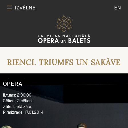
IZVĒLNE
EN
RIENCI. TRIUMFS UN SAKĀVE
OPERA
Ilgums: 2:30:00
Cēlieni: 2 cēlieni
Zāle: Lielā zāle
Pirmizrāde: 17.01.2014