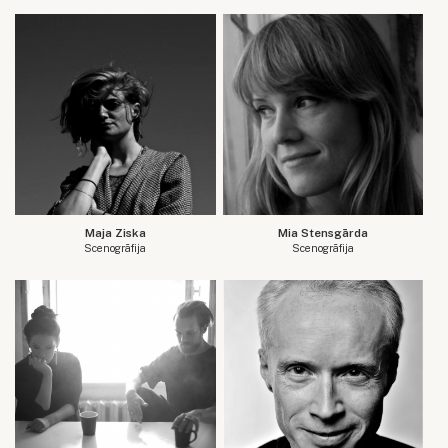
Maja Ziska
Mia Stensgārda
Scenogrāfija
Scenogrāfija