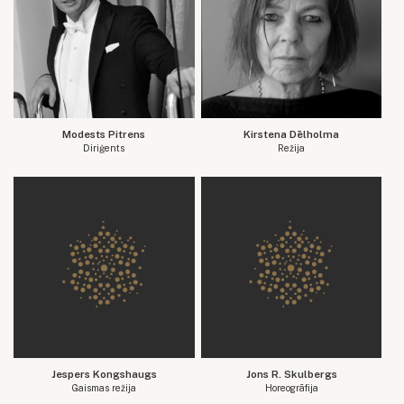
Modests Pitrens
Kirstena Dēlholma
Diriģents
Režija
Jespers Kongshaugs
Jons R. Skulbergs
Gaismas režija
Horeogrāfija