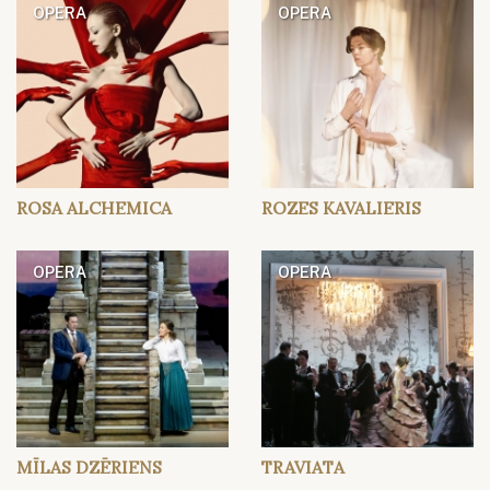
OPERA
OPERA
ROSA ALCHEMICA
ROZES KAVALIERIS
OPERA
OPERA
MĪLAS DZĒRIENS
TRAVIATA