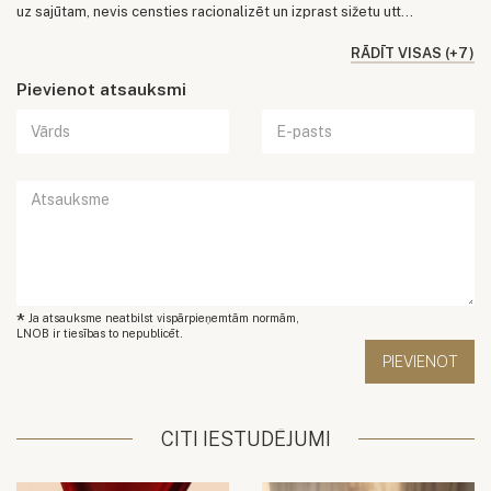
uz sajūtam, nevis censties racionalizēt un izprast sižetu utt...
RĀDĪT VISAS (+7)
Pievienot atsauksmi
*
Ja atsauksme neatbilst vispārpieņemtām normām,
LNOB ir tiesības to nepublicēt.
CITI IESTUDĒJUMI