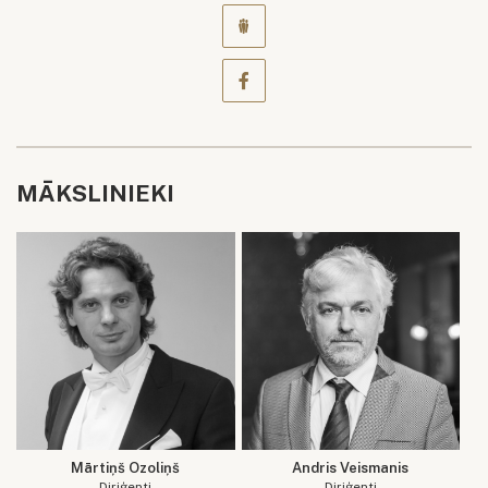
MĀKSLINIEKI
Mārtiņš Ozoliņš
Andris Veismanis
Diriģenti
Diriģenti