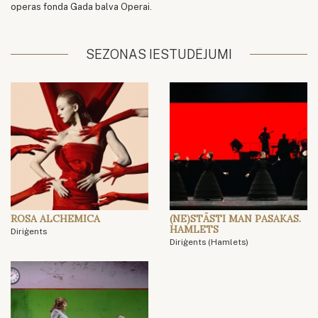
operas fonda Gada balva Operai.
SEZONAS IESTUDĒJUMI
ROSA ALCHEMICA
(NE)STĀSTI MAN PASAKAS.
HAMLETS
Diriģents
Diriģents (Hamlets)