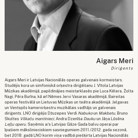
Aigars Meri
Diriģents
Aigars Meri ir Latvijas Nacionālās operas galvenais kormeistars.
Studējis kora un simfoniskā orķestra diriģēšanu J. Vītola Latvijas
Mūzikas akadēmijā, papildinājies meistarklasēs pie Luca Kēlera, Žolta
Nagi, Pēra Burīna, kā arī Nēmes Jervi Vasaras akadēmijā, Baireitas
operas festivālā un Lietuvas Mūzikas un teātra akadēmijā. Jelgavas
un Ventspils kamerorķestru muzikālais vadītājs un galvenais
diriģents. LNO diriģējis Džuzepes Verdi
Nabuko
un
Makbetu
, Bruno
Skultes
Vilkaču mantinieci
, Andra Dzenīša
Dauku
un Jāņa Lūsēna
Leļļu operu
. Saņēmis a/s Latvijas Gāze Gada balvu operai par
īpašiem mākslinieciskiem sasniegumiem 2011./2012. gada sezonā,
bet 2018. gadā LNO korim viņa vadībā piešķirta Latvijas Nacionālās