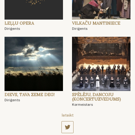
LEĻĻU OPERA
VILKAČU MANTINIECE
Diriģents
Diriģents
DIEVS, TAVA ZEME DEG!
SPĒLĒJU, DANCOJU
(KONCERTUZVEDUMS)
Diriģents
Kormeistars
Ieteikt