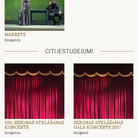
MAKBETS
Diriģents
CITI IESTUDĒJUMI
100. SEZONAS ATKLĀŠANAS
SEZONAS ATKLĀŠANAS
KONCERTS
GALĀ KONCERTS 2017
Diriģents
Diriģenti