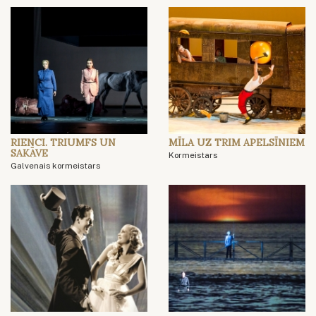
RIENCI. TRIUMFS UN
MĪLA UZ TRIM APELSĪNIEM
SAKĀVE
Kormeistars
Galvenais kormeistars