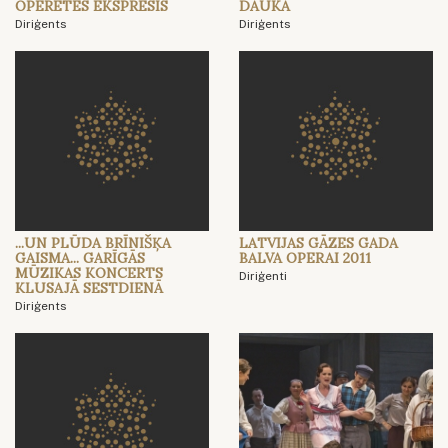
OPERETES EKSPRESIS
DAUKA
Diriģents
Diriģents
...UN PLŪDA BRĪNIŠĶA
LATVIJAS GĀZES GADA
GAISMA... GARĪGĀS
BALVA OPERAI 2011
MŪZIKAS KONCERTS
Diriģenti
KLUSAJĀ SESTDIENĀ
Diriģents