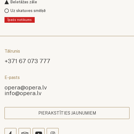
Beletāžas zāle
Uz skatuves smēķē
Īpašs notikums
Tālrunis
+371 67 073 777
E-pasts
opera@opera.lv
info@opera.lv
PIERAKSTĪTIES JAUNUMIEM