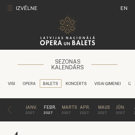
IZVĒLNE
EN
SEZONAS
KALENDĀRS
VISI
OPERA
BALETS
KONCERTS
VISAI ĢIMENEI
IZG
JANV.
FEBR.
MARTS
APR.
MAIJS
JŪN.
2027
2027
2027
2027
2027
2027