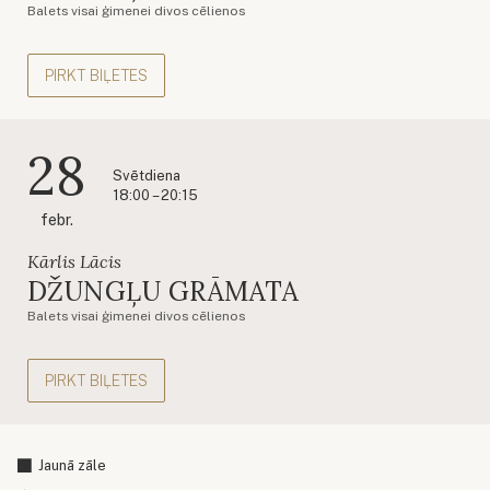
Balets visai ģimenei divos cēlienos
PIRKT BIĻETES
28
Svētdiena
18:00 – 20:15
febr.
Kārlis Lācis
DŽUNGĻU GRĀMATA
Balets visai ģimenei divos cēlienos
PIRKT BIĻETES
Jaunā zāle