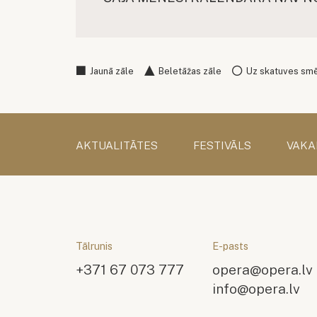
Jaunā zāle
Beletāžas zāle
Uz skatuves sm
AKTUALITĀTES
FESTIVĀLS
VAKA
Tālrunis
E-pasts
+371 67 073 777
opera@opera.lv
info@opera.lv