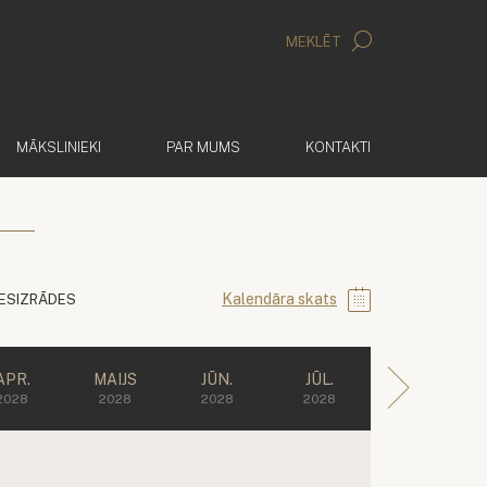
MEKLĒT
MĀKSLINIEKI
PAR MUMS
KONTAKTI
Kalendāra skats
IESIZRĀDES
APR.
MAIJS
JŪN.
JŪL.
2028
2028
2028
2028