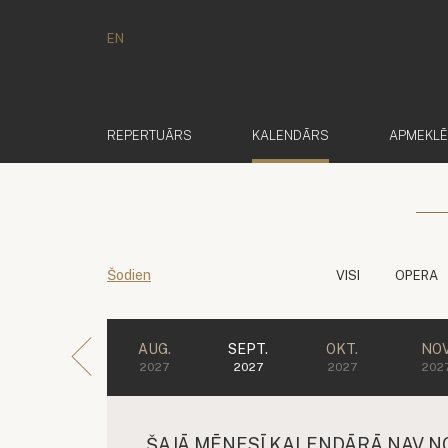
EN
(AKTĪVS)
REPERTUĀRS
KALENDĀRS
APMEKL
Šodien
VISI
OPERA
AUG.
SEPT.
OKT.
NOV
2027
2027
2027
202
ŠAJĀ MĒNESĪ KALENDĀRĀ NAV N