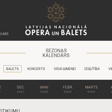
ĒJUMS
SEZONAS
KALENDĀRS
BALETS
KONCERTS
VISAI ĢIMENEI
IZGLĪTĪBA
V
.
DEC.
JANV.
FEBR.
MARTS
7
2027
2028
2028
2028
OTIKUMU.