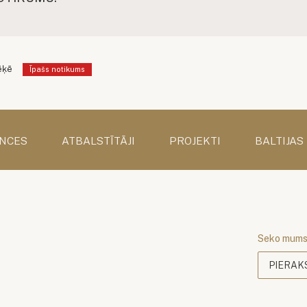
ēķē
Īpašs notikums
NCES
ATBALSTĪTĀJI
PROJEKTI
BALTIJAS
Seko mum
PIERAK