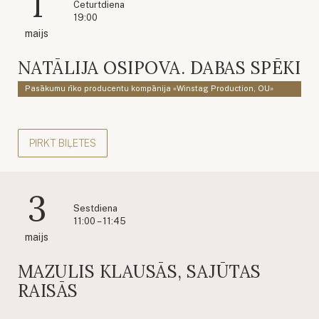
1
Ceturtdiena
19:00
maijs
NATĀLIJA OSIPOVA. DABAS SPĒKI
Pasākumu rīko producentu kompānija «Winstag Production, OU»
PIRKT BIĻETES
3
Sestdiena
11:00 – 11:45
maijs
MAZULIS KLAUSĀS, SAJŪTAS
RAISĀS