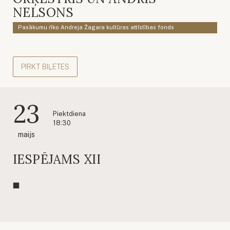
NELSONS
Pasākumu rīko Andreja Žagara kultūras attīstības fonds
PIRKT BIĻETES
23
Piektdiena
18:30
maijs
IESPĒJAMS XII