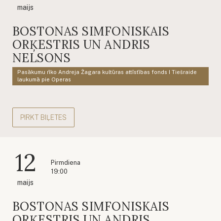
maijs
BOSTONAS SIMFONISKAIS
ORĶESTRIS UN ANDRIS
NELSONS
Pasākumu rīko Andreja Žagara kultūras attīstības fonds I Tiešraide
laukumā pie Operas
PIRKT BIĻETES
12
Pirmdiena
19:00
maijs
BOSTONAS SIMFONISKAIS
ORĶESTRIS UN ANDRIS