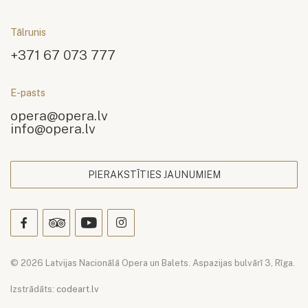
Tālrunis
+371 67 073 777
E-pasts
opera@opera.lv
info@opera.lv
PIERAKSTĪTIES JAUNUMIEM
© 2026 Latvijas Nacionālā Opera un Balets. Aspazijas bulvārī 3, Rīga.
Izstrādāts:
codeart.lv