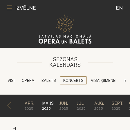
IZVĒLNE
EN
SEZONAS
KALENDĀRS
VISI
OPERA
BALETS
KONCERTS
VISAI ĢIMENEI
IZG
APR.
MAIJS
JŪN.
JŪL.
AUG.
SEPT.
2025
2025
2025
2025
2025
2025