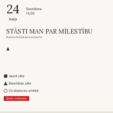
24
Sestdiena
15:00
maijs
STĀSTI MAN PAR MĪLESTĪBU
Kamermūzikas koncerts
Jaunā zāle
Beletāžas zāle
Uz skatuves smēķē
Īpašs notikums