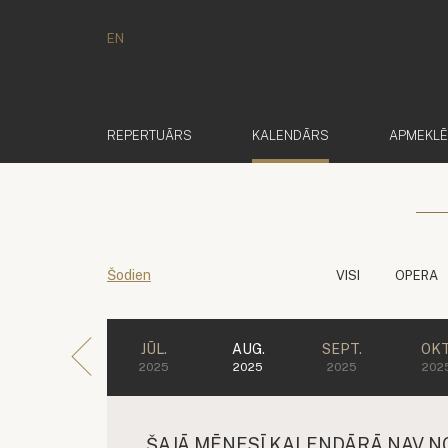
EN
(AKTĪVS)
REPERTUĀRS
KALENDĀRS
APMEKL
Šodien
VISI
OPERA
JŪL.
AUG.
SEPT.
OKT
2025
2025
2025
202
ŠAJĀ MĒNESĪ KALENDĀRĀ NAV N