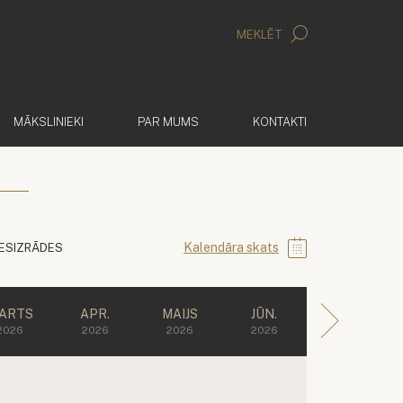
MEKLĒT
MĀKSLINIEKI
PAR MUMS
KONTAKTI
Kalendāra skats
IESIZRĀDES
ARTS
APR.
MAIJS
JŪN.
2026
2026
2026
2026