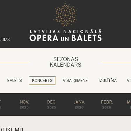
ĒJUMS
SEZONAS
KALENDĀRS
BALETS
KONCERTS
VISAI ĢIMENEI
IZGLĪTĪBA
V
.
NOV.
DEC.
JANV.
FEBR.
M
5
2025
2025
2026
2026
OTIKUMU.