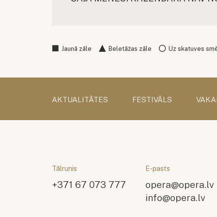
Jaunā zāle
Beletāžas zāle
Uz skatuves sm
AKTUALITĀTES
FESTIVĀLS
VAKA
Tālrunis
E-pasts
+371 67 073 777
opera@opera.lv
info@opera.lv