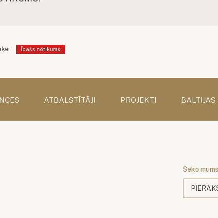
ēķē
Īpašs notikums
NCES
ATBALSTĪTĀJI
PROJEKTI
BALTIJAS
Seko mum
PIERAK