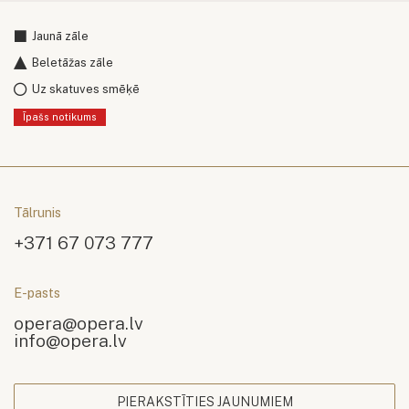
Jaunā zāle
Beletāžas zāle
Uz skatuves smēķē
Īpašs notikums
Tālrunis
+371 67 073 777
E-pasts
opera@opera.lv
info@opera.lv
PIERAKSTĪTIES JAUNUMIEM