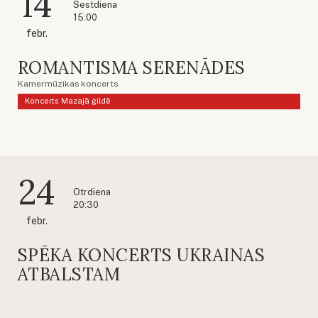
14
Sestdiena
15:00
febr.
ROMANTISMA SERENĀDES
Kamermūzikas koncerts
Koncerts Mazajā ģildē
24
Otrdiena
20:30
febr.
SPĒKA KONCERTS UKRAINAS
ATBALSTAM