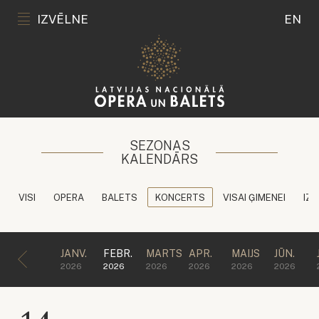
IZVĒLNE
EN
SEZONAS
KALENDĀRS
VISI
OPERA
BALETS
KONCERTS
VISAI ĢIMENEI
IZG
JANV.
FEBR.
MARTS
APR.
MAIJS
JŪN.
2026
2026
2026
2026
2026
2026