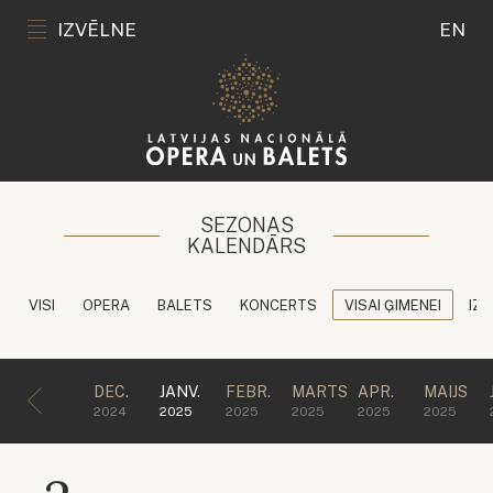
IZVĒLNE
EN
SEZONAS
KALENDĀRS
VISI
OPERA
BALETS
KONCERTS
VISAI ĢIMENEI
IZG
DEC.
JANV.
FEBR.
MARTS
APR.
MAIJS
2024
2025
2025
2025
2025
2025