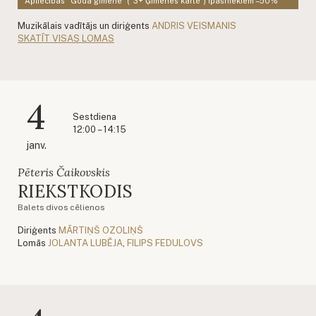
Apliecības "Goda ģimene" (“3+ Ģimenes karte”) īpašniekiem –50%
Muzikālais vadītājs un diriģents
ANDRIS VEISMANIS
SKATĪT VISAS LOMAS
4
Sestdiena
12:00 – 14:15
janv.
Pēteris Čaikovskis
RIEKSTKODIS
Balets divos cēlienos
Diriģents
MĀRTIŅŠ OZOLIŅŠ
Lomās
JOLANTA LUBĒJA
,
FILIPS FEDULOVS