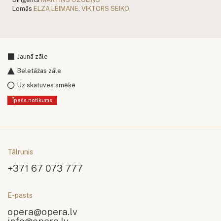
Lomās
ELZA LEIMANE
,
VIKTORS SEIKO
Jaunā zāle
Beletāžas zāle
Uz skatuves smēķē
Īpašs notikums
Tālrunis
+371 67 073 777
E-pasts
opera@opera.lv
info@opera.lv