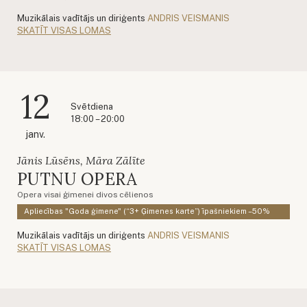
Muzikālais vadītājs un diriģents
ANDRIS VEISMANIS
SKATĪT VISAS LOMAS
12
Svētdiena
18:00 – 20:00
janv.
Jānis Lūsēns, Māra Zālīte
PUTNU OPERA
Opera visai ģimenei divos cēlienos
Apliecības "Goda ģimene" (“3+ Ģimenes karte”) īpašniekiem –50%
Muzikālais vadītājs un diriģents
ANDRIS VEISMANIS
SKATĪT VISAS LOMAS