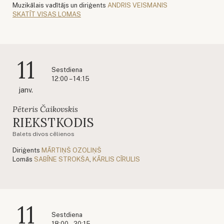
Muzikālais vadītājs un diriģents
ANDRIS VEISMANIS
SKATĪT VISAS LOMAS
11
Sestdiena
12:00 – 14:15
janv.
Pēteris Čaikovskis
RIEKSTKODIS
Balets divos cēlienos
Diriģents
MĀRTIŅŠ OZOLIŅŠ
Lomās
SABĪNE STROKŠA
,
KĀRLIS CĪRULIS
11
Sestdiena
18:00 – 20:15