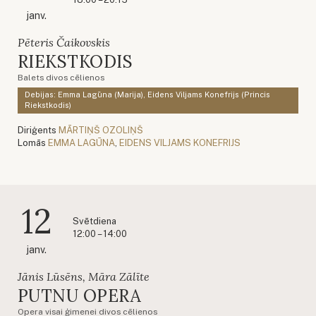
janv.
Pēteris Čaikovskis
RIEKSTKODIS
Balets divos cēlienos
Debijas: Emma Lagūna (Marija), Eidens Viljams Konefrijs (Princis
Riekstkodis)
Diriģents
MĀRTIŅŠ OZOLIŅŠ
Lomās
EMMA LAGŪNA
,
EIDENS VILJAMS KONEFRIJS
12
Svētdiena
12:00 – 14:00
janv.
Jānis Lūsēns, Māra Zālīte
PUTNU OPERA
Opera visai ģimenei divos cēlienos