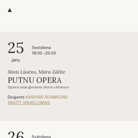
25
Sestdiena
18:00 – 20:00
janv.
Jānis Lūsēns, Māra Zālīte
PUTNU OPERA
Opera visai ģimenei divos cēlienos
Diriģents
KASPARS ĀDAMSONS
SKATĪT VISAS LOMAS
26
Svētdiena