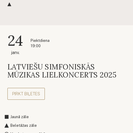
24
Piektdiena
19:00
janv.
LATVIEŠU SIMFONISKĀS
MŪZIKAS LIELKONCERTS 2025
PIRKT BIĻETES
Jaunā zāle
Beletāžas zāle