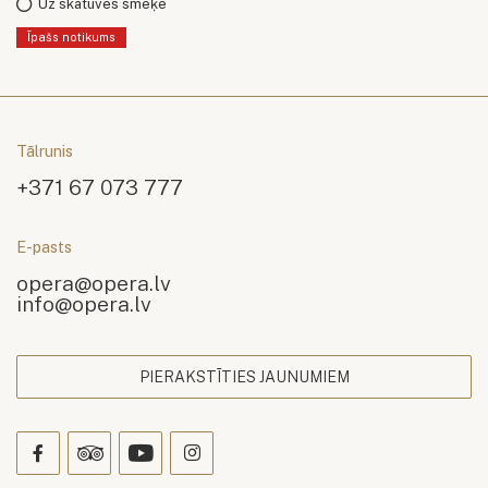
Uz skatuves smēķē
Īpašs notikums
Tālrunis
+371 67 073 777
E-pasts
opera@opera.lv
info@opera.lv
PIERAKSTĪTIES JAUNUMIEM