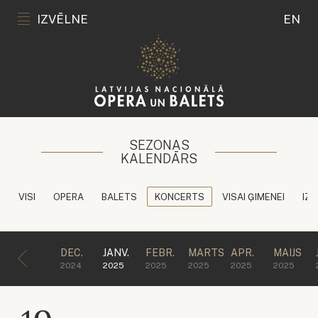
IZVĒLNE
EN
SEZONAS
KALENDĀRS
VISI
OPERA
BALETS
KONCERTS
VISAI ĢIMENEI
IZG
DEC.
JANV.
FEBR.
MARTS
APR.
MAIJS
2024
2025
2025
2025
2025
2025