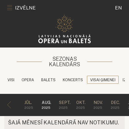
IZVĒLNE
EN
SEZONAS
KALENDĀRS
VISI
OPERA
BALETS
KONCERTS
VISAI ĢIMENEI
IZG
JŪL.
AUG.
SEPT.
OKT.
NOV.
DEC.
2025
2025
2025
2025
2025
2025
ŠAJĀ MĒNESĪ KALENDĀRĀ NAV NOTIKUMU.