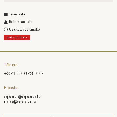
Jaunā zāle
Beletāžas zāle
Uz skatuves smēķē
Īpašs notikums
Tālrunis
+371 67 073 777
E-pasts
opera@opera.lv
info@opera.lv