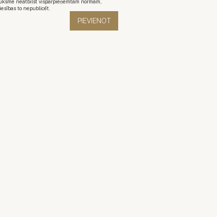
auksme neatbilst vispārpieņemtām normām,
iesības to nepublicēt.