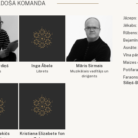
ADOŠĀ KOMANDA
Jāzeps
Jēkabs
Rūbens
Bejamīn
Asnāte
Vīna pā
Maizes 
rdiņš
Inga Ābele
Māris Sirmais
Potifara
s
Librets
Muzikālais vadītājs un
diriģents
Faraons
Siliņš-
ekičs
Kristiana Elizabete fon