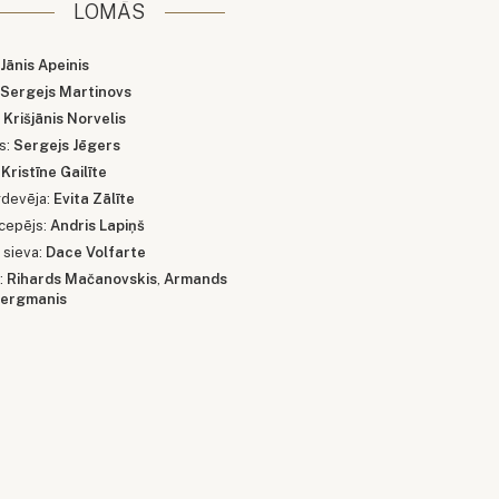
LOMĀS
:
Jānis Apeinis
:
Sergejs Martinovs
:
Krišjānis Norvelis
s:
Sergejs Jēgers
:
Kristīne Gailīte
rdevēja:
Evita Zālīte
cepējs:
Andris Lapiņš
 sieva:
Dace Volfarte
:
Rihards Mačanovskis
,
Armands
Bergmanis