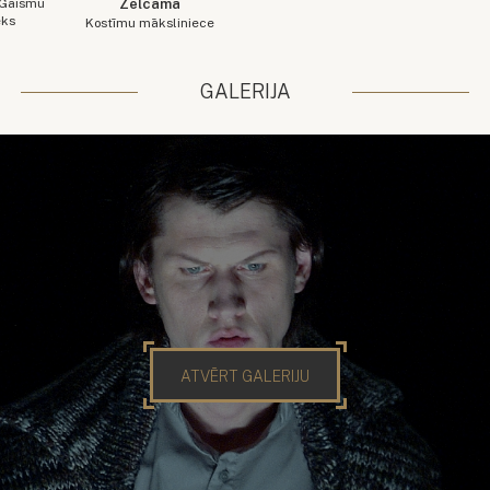
 Gaismu
Zelcama
eks
Kostīmu māksliniece
GALERIJA
ATVĒRT GALERIJU