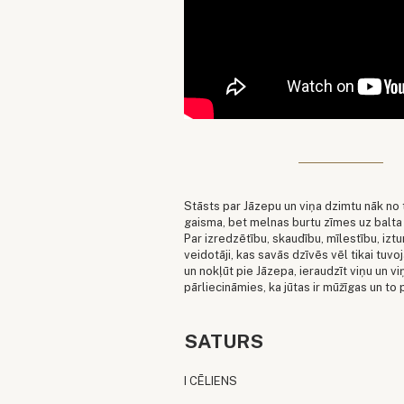
Stāsts par Jāzepu un viņa dzimtu nāk n
gaisma, bet melnas burtu zīmes uz balta p
Par izredzētību, skaudību, mīlestību, iztu
veidotāji, kas savās dzīvēs vēl tikai t
un nokļūt pie Jāzepa, ieraudzīt viņu un vi
pārliecināmies, ka jūtas ir mūžīgas un to 
SATURS
I CĒLIENS