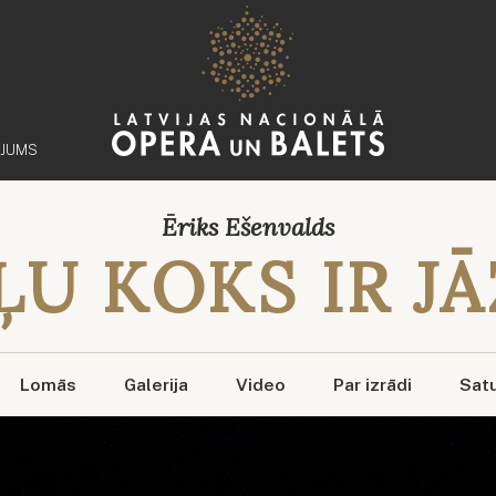
ĒJUMS
Ēriks Ešenvalds
U KOKS IR J
Lomās
Galerija
Video
Par izrādi
Sat