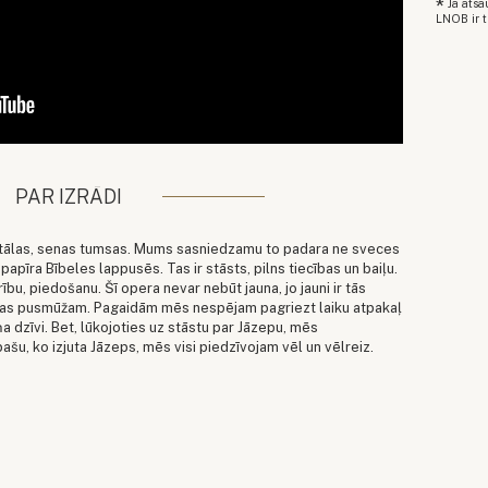
*
Ja ats
LNOB ir t
PAR IZRĀDI
o tālas, senas tumsas. Mums sasniedzamu to padara ne sveces
apīra Bībeles lappusēs. Tas ir stāsts, pilns tiecības un baiļu.
rību, piedošanu. Šī opera nevar nebūt jauna, jo jauni ir tās
uvojas pusmūžam. Pagaidām mēs nespējam pagriezt laiku atpakaļ
ņa dzīvi. Bet, lūkojoties uz stāstu par Jāzepu, mēs
pašu, ko izjuta Jāzeps, mēs visi piedzīvojam vēl un vēlreiz.