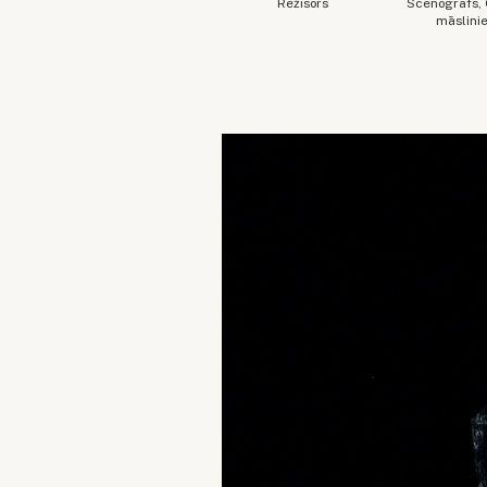
Režisors
Scenogrāfs,
māslini