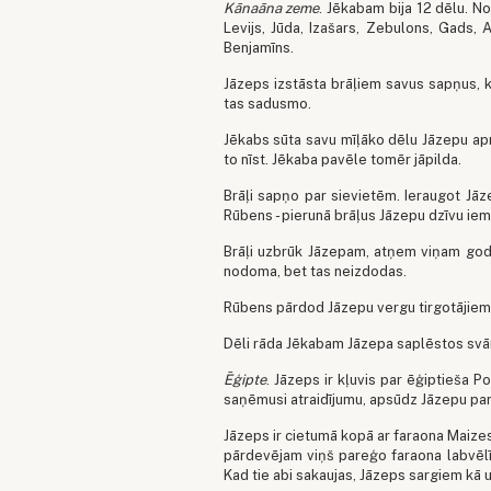
Kānaāna zeme
. Jēkabam bija 12 dēlu. N
Levijs, Jūda, Izašars, Zebulons, Gads, 
Benjamīns.
Jāzeps izstāsta brāļiem savus sapņus, ka
tas sadusmo.
Jēkabs sūta savu mīļāko dēlu Jāzepu apra
to nīst. Jēkaba pavēle tomēr jāpilda.
Brāļi sapņo par sievietēm. Ieraugot Jāz
Rūbens - pierunā brāļus Jāzepu dzīvu ie
Brāļi uzbrūk Jāzepam, atņem viņam goda
nodoma, bet tas neizdodas.
Rūbens pārdod Jāzepu vergu tirgotājiem
Dēli rāda Jēkabam Jāzepa saplēstos svārku
Ēģipte
. Jāzeps ir kļuvis par ēģiptieša 
saņēmusi atraidījumu, apsūdz Jāzepu pa
Jāzeps ir cietumā kopā ar faraona Maizes
pārdevējam viņš pareģo faraona labvēl
Kad tie abi sakaujas, Jāzeps sargiem kā 