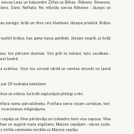
o sievas Leas un kalponēm Zilfas un Bilhas - Rūbens, Simeons,
Ašers, Dans, Naftalis. No mīļotās sievas Rāheles - Jāzeps un
s pareģo: brāļi un tēvs reiz klanīsies Jāzepa priekšā. Brāļus
udzīt brāļus, kas gana lopus ganībās. Jāzeps negrib, jo brāļi
epu, tos pārņem dusmas. Viņi grib to nokaut, taču vecākais -
mest bedrē.
 svārkus. Viņš tos uzrunā vārdā un cenšas atrunāt no ļaunā
 par 20 sudraba sekeļiem.
s un stāsta, ka brāli saplosījuši plēsīgi zvēri.
Potifara nama pārvaldnieku. Potifara sieva viņam uzmācas, bet,
r izvarošanas mēģinājumu.
 cepēju un Vīna pārdevēju un izskaidro tiem viņu sapņus. Vīna
ības un augstā mata atgūšanu, Maizes cepējam - nāves sodu.
uz strīda vaininieku norāda uz Maizes cepēju.