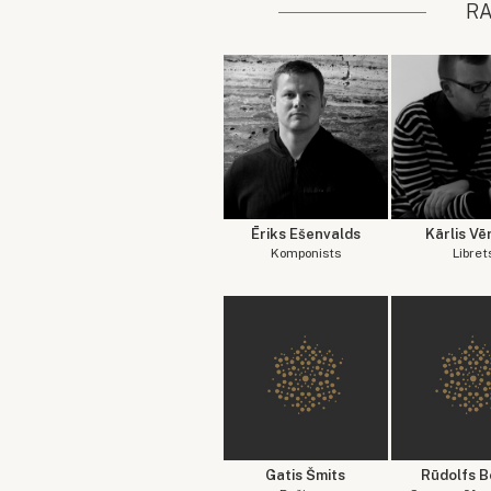
R
Ēriks Ešenvalds
Kārlis Vē
Komponists
Libret
Gatis Šmits
Rūdolfs B