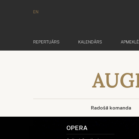
EN
REPERTUĀRS
KALENDĀRS
APMEKL
AUGĻ
Radošā komanda
OPERA