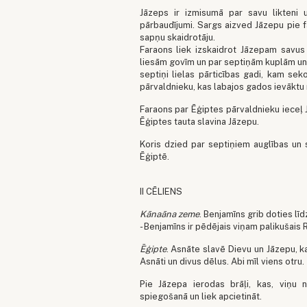
Jāzeps ir izmisumā par savu likteni 
pārbaudījumi. Sargs aizved Jāzepu pie fa
sapņu skaidrotāju.
Faraons liek izskaidrot Jāzepam savu
liesām govīm un par septiņām kuplām un
septiņi lielas pārticības gadi, kam se
pārvaldnieku, kas labajos gados ievāktu
Faraons par Ēģiptes pārvaldnieku ieceļ 
Ēģiptes tauta slavina Jāzepu.
Koris dzied par septiņiem auglības un 
Ēģiptē.
II CĒLIENS
Kānaāna zeme
. Benjamīns grib doties līd
- Benjamīns ir pēdējais viņam palikušais
Ēģipte
. Asnāte slavē Dievu un Jāzepu, k
Asnāti un divus dēlus. Abi mīl viens otru.
Pie Jāzepa ierodas brāļi, kas, viņu 
spiegošanā un liek apcietināt.