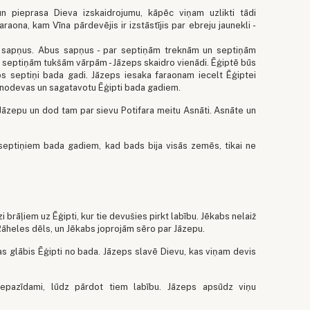
un pieprasa Dieva izskaidrojumu, kāpēc viņam uzlikti tādi
raona, kam Vīna pārdevējis ir izstāstījis par ebreju jaunekli -
s sapņus. Abus sapņus - par septiņām treknām un septiņām
 septiņām tukšām vārpām - Jāzeps skaidro vienādi. Ēģiptē būs
kos septiņi bada gadi. Jāzeps iesaka faraonam iecelt Ēģiptei
 nodevas un sagatavotu Ēģipti bada gadiem.
Jāzepu un dod tam par sievu Potifara meitu Asnāti. Asnāte un
septiņiem bada gadiem, kad bads bija visās zemēs, tikai ne
zi brāļiem uz Ēģipti, kur tie devušies pirkt labību. Jēkabs nelaiž
 Rāheles dēls, un Jēkabs joprojām sēro par Jāzepu.
as glābis Ēģipti no bada. Jāzeps slavē Dievu, kas viņam devis
nepazīdami, lūdz pārdot tiem labību. Jāzeps apsūdz viņu