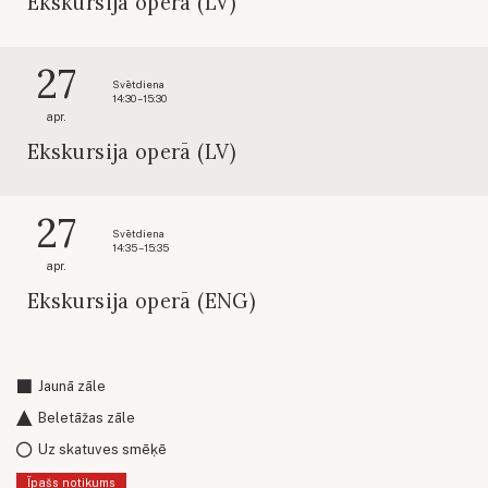
Ekskursija operā (LV)
27
Svētdiena
14:30 – 15:30
apr.
Ekskursija operā (LV)
27
Svētdiena
14:35 – 15:35
apr.
Ekskursija operā (ENG)
Jaunā zāle
Beletāžas zāle
Uz skatuves smēķē
Īpašs notikums