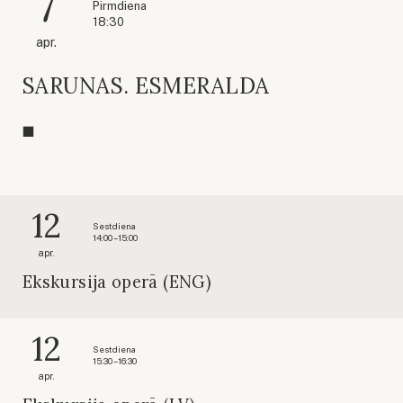
7
Pirmdiena
18:30
apr.
SARUNAS. ESMERALDA
12
Sestdiena
14:00 – 15:00
apr.
Ekskursija operā (ENG)
12
Sestdiena
15:30 – 16:30
apr.