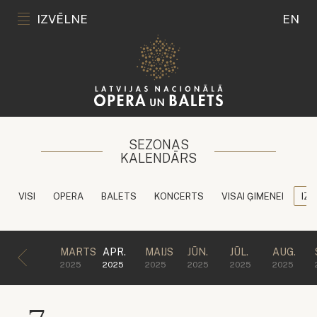
IZVĒLNE
EN
SEZONAS
KALENDĀRS
VISI
OPERA
BALETS
KONCERTS
VISAI ĢIMENEI
IZG
MARTS
APR.
MAIJS
JŪN.
JŪL.
AUG.
2025
2025
2025
2025
2025
2025