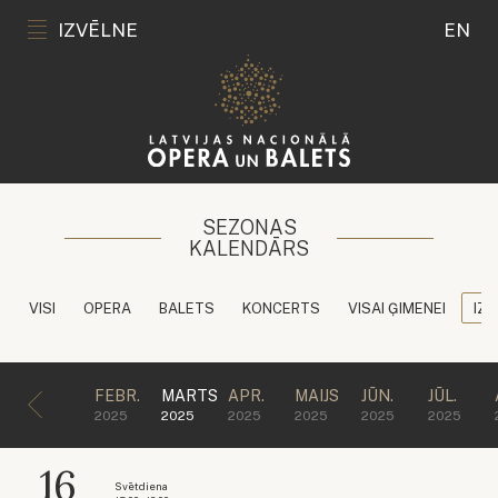
IZVĒLNE
EN
SEZONAS
KALENDĀRS
VISI
OPERA
BALETS
KONCERTS
VISAI ĢIMENEI
IZG
FEBR.
MARTS
APR.
MAIJS
JŪN.
JŪL.
2025
2025
2025
2025
2025
2025
16
Svētdiena