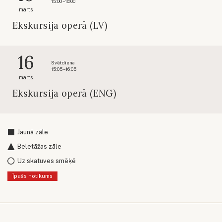
15:00 – 16:00
marts
Ekskursija operā (LV)
16
Svētdiena
15:05 – 16:05
marts
Ekskursija operā (ENG)
Jaunā zāle
Beletāžas zāle
Uz skatuves smēķē
Īpašs notikums