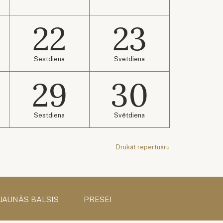
22
23
Sestdiena
Svētdiena
29
30
Sestdiena
Svētdiena
Drukāt repertuāru
 JAUNĀS BALSIS
PRESEI