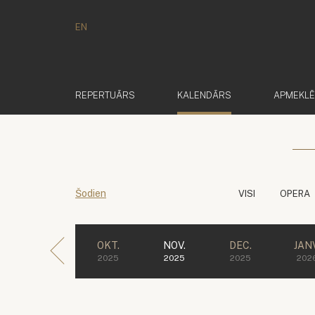
EN
(AKTĪVS)
REPERTUĀRS
KALENDĀRS
APMEKL
Šodien
VISI
OPERA
OKT.
NOV.
DEC.
JANV
2025
2025
2025
202