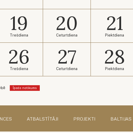
19
20
21
Trešdiena
Ceturtdiena
Piektdiena
26
27
28
Trešdiena
Ceturtdiena
Piektdiena
ēķē
Īpašs notikums
NCES
ATBALSTĪTĀJI
PROJEKTI
BALTIJAS