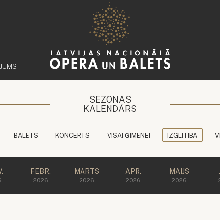
ĒJUMS
SEZONAS
KALENDĀRS
BALETS
KONCERTS
VISAI ĢIMENEI
IZGLĪTĪBA
V
.
FEBR.
MARTS
APR.
MAIJS
6
2026
2026
2026
2026