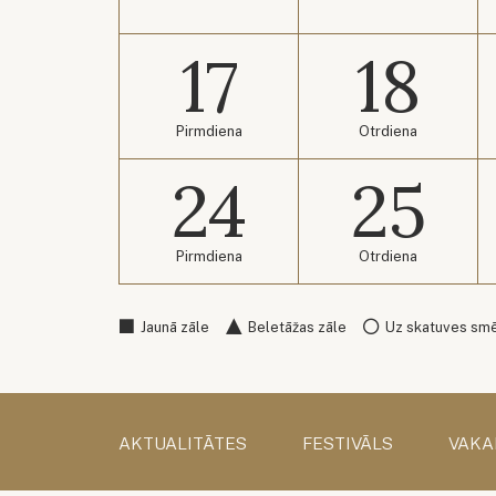
17
18
Pirmdiena
Otrdiena
24
25
Pirmdiena
Otrdiena
Jaunā zāle
Beletāžas zāle
Uz skatuves sm
AKTUALITĀTES
FESTIVĀLS
VAKA