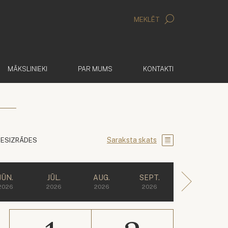
MEKLĒT
MĀKSLINIEKI
PAR MUMS
KONTAKTI
Saraksta skats
IESIZRĀDES
JŪN.
JŪL.
AUG.
SEPT.
2026
2026
2026
2026