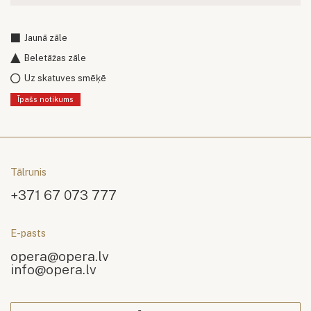
Jaunā zāle
Beletāžas zāle
Uz skatuves smēķē
Īpašs notikums
Tālrunis
+371 67 073 777
E-pasts
opera@opera.lv
info@opera.lv