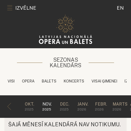
IZVĒLNE
EN
SEZONAS
KALENDĀRS
VISI
OPERA
BALETS
KONCERTS
VISAI ĢIMENEI
IZG
OKT.
NOV.
DEC.
JANV.
FEBR.
MARTS
2025
2025
2025
2026
2026
2026
ŠAJĀ MĒNESĪ KALENDĀRĀ NAV NOTIKUMU.