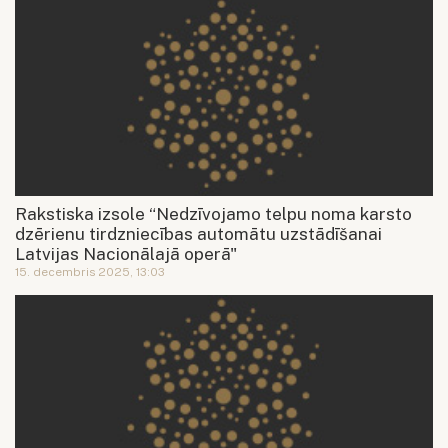
Rakstiska izsole “Nedzīvojamo telpu noma karsto
dzērienu tirdzniecības automātu uzstādīšanai
Latvijas Nacionālajā operā"
15. decembris 2025, 13:03