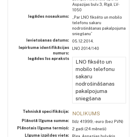
Aspazijas bulv.3, Rīgā, LV-
1050
Iegādes nosaukums:
„Par LNO fiksēto un mobilo
telefonu sakaru
nodrošināšanas pakalpojuma
sniegšanu”
Ievietošanas datums:
05.12.2014.
Iepirkuma identifikācijas
LNO 2014/140
numurs:
Iegādes īss apraksts
LNO fiksēto un
mobilo telefonu
sakaru
nodrošināšanas
pakalpojuma
sniegšana
Tehniskā specifikācija:
NOLIKUMS
Plānotā līguma summa:
līdz 41999,- euro (bez PVN)
Plānotais līguma termiņš:
2 gadi (24 mēneši)
Līguma izpildes vieta:
Rīga, Aspazijas bulvāris