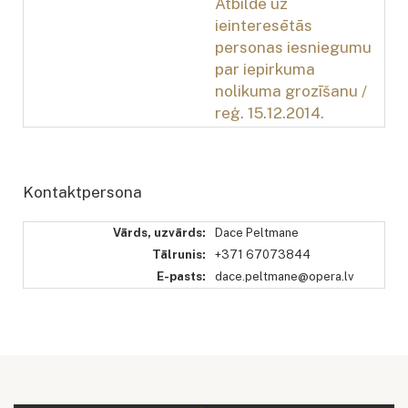
Atbilde uz
ieinteresētās
personas iesniegumu
par iepirkuma
nolikuma grozīšanu /
reģ. 15.12.2014.
Kontaktpersona
Vārds, uzvārds:
Dace Peltmane
Tālrunis:
+371 67073844
E-pasts:
dace.peltmane@opera.lv