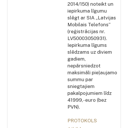
2014/150) noteikt un
iepirkuma līgumu
slēgt ar SIA „Latvijas
Mobilais Telefons”
(reģistrācijas nr.
LV50003050931).
Iepirkuma līgums
slēdzams uz diviem
gadiem,
nepārsniedzot
maksimāli pieļaujamo
summu par
sniegtajiem
pakalpojumiem līdz
41999,- euro (bez
PVN).
PROTOKOLS