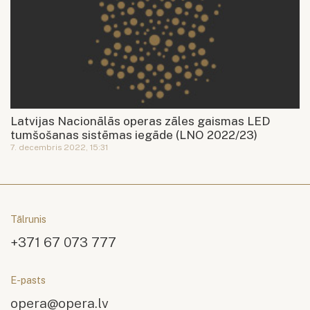
Latvijas Nacionālās operas zāles gaismas LED
tumšošanas sistēmas iegāde (LNO 2022/23)
7. decembris 2022, 15:31
Tālrunis
+371 67 073 777
E-pasts
opera@opera.lv