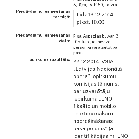
3, Rīga, LV-1050, Latvija
Piedāvājumu iesniegšanas
Līdz 19.12.2014.
termiņš:
plkst. 10.00
Piedāvājumu iesniegšanas
Rīga, Aspazijas bulvārī 3,
vieta:
105. kab., iesniedzot
personīgi vai atsūtot pa
pastu.
Iepirkuma rezultāts:
22.12.2014. VSIA
„Latvijas Nacionālā
opera” Iepirkumu
komisijas lēmums:
par uzvarētāju
iepirkumā „LNO
fiksēto un mobilo
telefonu sakaru
nodrošināšanas
pakalpojums” (ar
identifikācijas nr. LNO