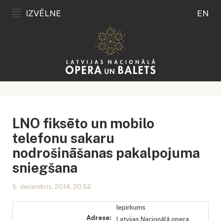
IZVĒLNE
EN
LNO fiksēto un mobilo
telefonu sakaru
nodrošināšanas pakalpojuma
sniegšana
5. decembris, 2014, 20:52
Iepirkums
Adrese:
Latvijas Nacionālā opera,