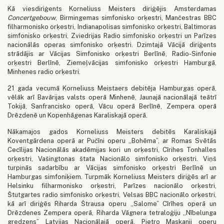
Kā viesdiriģents Korneliuss Meisters diriģējis Amsterdamas
Concertgebouw
, Birmingemas simfonisko orķestri, Mančestras BBC
filharmonisko orķestri, Indianapolisas simfonisko orķestri, Baltimoras
simfonisko orķestri, Zviedrijas Radio simfonisko orķestri un Parīzes
nacionālās operas simfonisko orķestri. Dzimtajā Vācijā diriģents
strādājis ar Vācijas Simfonisko orķestri Berlīnē, Radio-Sinfonie
orķestri Berlīnē, Ziemeļvācijas simfonisko orķestri Hamburgā,
Minhenes radio orķestri.
21 gada vecumā Korneliuss Meistaers debitēja Hamburgas operā,
vēlāk arī Bavārijas valsts operā Minhenē, Jaunajā nacionālajā teātrī
Tokijā, Sanfrancisko operā, Vācu operā Berlīnē, Zempera operā
Drēzdenē un Kopenhāgenas Karaliskajā operā.
Nākamajos gados Korneliuss Meisters debitēs Karaliskajā
Koventgārdena operā ar Pučīni operu „Bohēma”, ar Romas Svētās
Cecīlijas Nacionālās akadēmijas kori un orķestri, Cīrihes Tonhalles
orķestri, Vašingtonas štata Nacionālo simfonisko orķestri. Viņš
turpinās sadarbību ar Vācijas simfonisko orķestri Berlīnē un
Hamburgas simfoniķiem. Turpmāk Korneliuss Meisters diriģēs arī ar
Helsinku filharmonisko orķestri, Parīzes nacionālo orķestri,
Štutgartes radio simfonisko orķestri, Velsas BBC nacionālo orķestri,
kā arī diriģēs Riharda Štrausa operu „Salome” Cīrīhes operā un
Drēzdenes Zempera operā, Riharda Vāgnera tetraloģiju „Nībelunga
gredzens” Latvijas Nacionālajā operā, Pjetro Maskanji operu