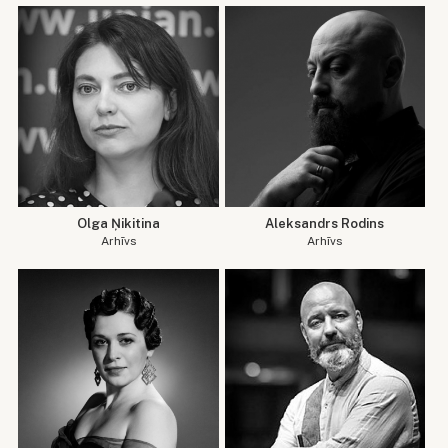
Olga Ņikitina
Aleksandrs Rodins
Arhīvs
Arhīvs