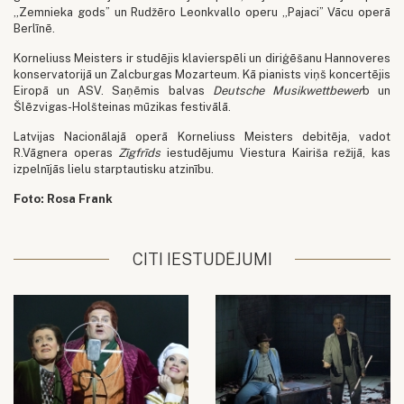
„Zemnieka gods” un Rudžēro Leonkvallo operu „Pajaci” Vācu operā
Berlīnē.
Korneliuss Meisters ir studējis klavierspēli un diriģēšanu Hannoveres
konservatorijā un Zalcburgas Mozarteum. Kā pianists viņš koncertējis
Eiropā un ASV. Saņēmis balvas
Deutsche Musikwettbewer
b un
Šlēzvigas-Holšteinas mūzikas festivālā.
Latvijas Nacionālajā operā Korneliuss Meisters debitēja, vadot
R.Vāgnera operas
Zīgfrīds
iestudējumu Viestura Kairiša režijā, kas
izpelnījās lielu starptautisku atzinību.
Foto: Rosa Frank
CITI IESTUDĒJUMI