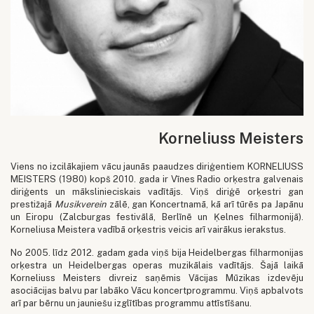
Korneliuss Meisters
Viens no izcilākajiem vācu jaunās paaudzes diriģentiem KORNELIUSS
MEISTERS (1980) kopš 2010. gada ir Vīnes Radio orķestra galvenais
diriģents un mākslinieciskais vadītājs. Viņš diriģē orķestri gan
prestižajā
Musikverein
zālē, gan Koncertnamā, kā arī tūrēs pa Japānu
un Eiropu (Zalcburgas festivālā, Berlīnē un Ķelnes filharmonijā).
Korneliusa Meistera vadībā orķestris veicis arī vairākus ierakstus.
No 2005. līdz 2012. gadam gada viņš bija Heidelbergas filharmonijas
orķestra un Heidelbergas operas muzikālais vadītājs. Šajā laikā
Korneliuss Meisters divreiz saņēmis Vācijas Mūzikas izdevēju
asociācijas balvu par labāko Vācu koncertprogrammu. Viņš apbalvots
arī par bērnu un jauniešu izglītības programmu attīstīšanu.