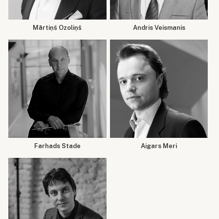
Mārtiņš Ozoliņš
Andris Veismanis
Farhads Stade
Aigars Meri