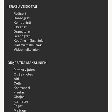
IZRĀŽU VEIDOTĀJI
Režisori
Horeogrāfi
Komponisti
Libretisti
Dramaturgi
Scenogrāfi
Kostīmu mākslinieki
Gaismu mākslinieki
Video mākslinieki
ORĶESTRA MĀKSLINIEKI
Pirmās vijoles
Otrās vijoles
Alti
Čelli
Kontrabasi
Flautas
Obojas
Klarnetes
Fagoti
Mežragi