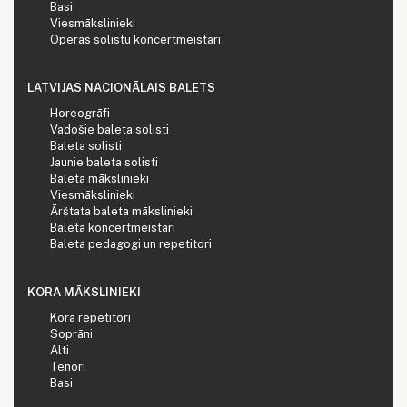
Basi
Viesmākslinieki
Operas solistu koncertmeistari
LATVIJAS NACIONĀLAIS BALETS
Horeogrāfi
Vadošie baleta solisti
Baleta solisti
Jaunie baleta solisti
Baleta mākslinieki
Viesmākslinieki
Ārštata baleta mākslinieki
Baleta koncertmeistari
Baleta pedagogi un repetitori
KORA MĀKSLINIEKI
Kora repetitori
Soprāni
Alti
Tenori
Basi