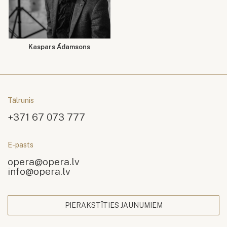
Kaspars Ādamsons
Tālrunis
+371 67 073 777
E-pasts
opera@opera.lv
info@opera.lv
PIERAKSTĪTIES JAUNUMIEM