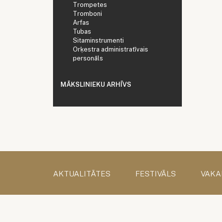
Trompetes
Tromboni
Arfas
Tubas
Sitaminstrumenti
Orķestra administratīvais
personāls
MĀKSLINIEKU ARHĪVS
AKTUALITĀTES
FESTIVĀLS
VAKA