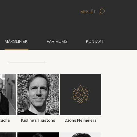
MEKLĒT
(AKTĪVS)
MĀKSLINIEKI
PAR MUMS
KONTAKTI
Kudra
Kiplings Hjūstons
Džons Neimeiers