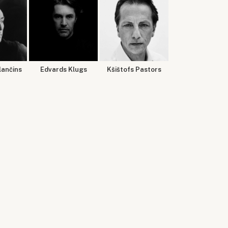
lančins
Edvards Klugs
Kšištofs Pastors