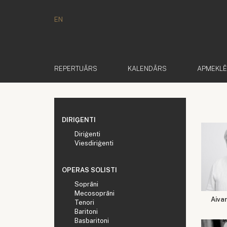
EN
REPERTUĀRS
KALENDĀRS
APMEKL
DIRIĢENTI
Diriģenti
Viesdiriģenti
OPERAS SOLISTI
Soprāni
Mecosoprāni
Aiva
Tenori
Baritoni
Basbaritoni