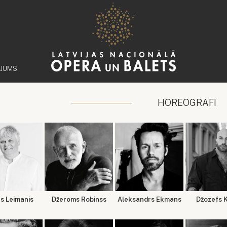
ĒJUMS
HOREOGRĀFI
rs Leimanis
Džeroms Robinss
Aleksandrs Ekmans
Džozefs 