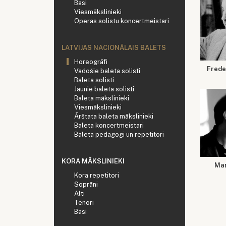
Basi
Viesmākslinieki
Operas solistu koncertmeistari
LATVIJAS NACIONĀLAIS BALETS
Horeogrāfi
Frede
Vadošie baleta solisti
Baleta solisti
Jaunie baleta solisti
Baleta mākslinieki
Viesmākslinieki
Ārštata baleta mākslinieki
Baleta koncertmeistari
Baleta pedagogi un repetitori
KORA MĀKSLINIEKI
Ma
Kora repetitori
Soprāni
Alti
Tenori
Basi