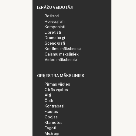
IZRĀŽU VEIDOTĀJI
Režisori
Horeogrāfi
Komponisti
Libretisti
Dramaturgi
Scenogrāfi
Kostīmu mākslinieki
Gaismu mākslinieki
Video mākslinieki
ORĶESTRA MĀKSLINIEKI
Pirmās vijoles
Otrās vijoles
Alti
Čelli
Kontrabasi
Flautas
Obojas
Klarnetes
Fagoti
Mežragi