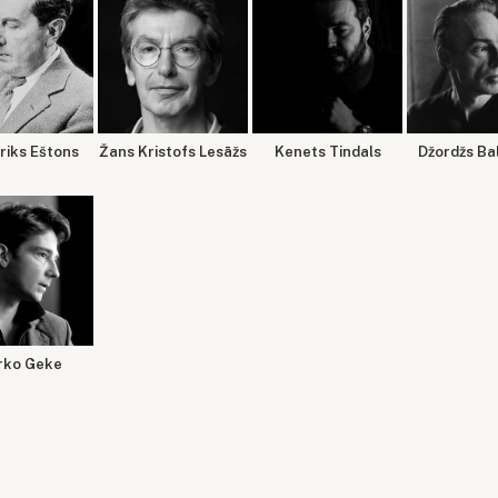
riks Eštons
Žans Kristofs Lesāžs
Kenets Tindals
Džordžs Ba
rko Geke