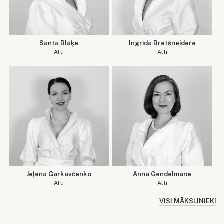
Santa Blāķe
Ingrīda Bretšneidere
Alti
Alti
Jeļena Garkavčenko
Anna Gendelmane
Alti
Alti
VISI MĀKSLINIEKI