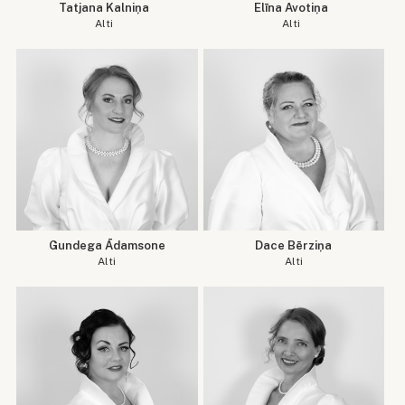
Tatjana Kalniņa
Elīna Avotiņa
Alti
Alti
Gundega Ādamsone
Dace Bērziņa
Alti
Alti