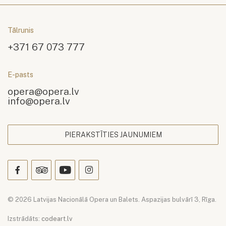
Tālrunis
+371 67 073 777
E-pasts
opera@opera.lv
info@opera.lv
PIERAKSTĪTIES JAUNUMIEM
© 2026 Latvijas Nacionālā Opera un Balets. Aspazijas bulvārī 3, Rīga.
Izstrādāts:
codeart.lv