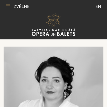
IZVĒLNE
EN