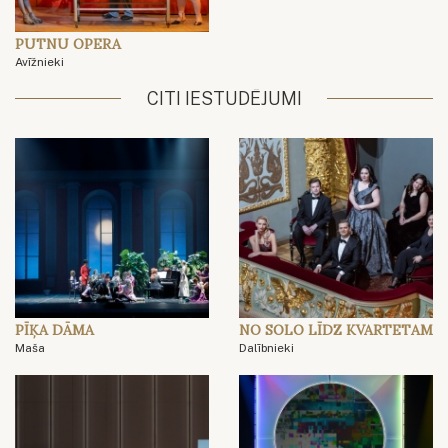
PUTNU OPERA
Avīžnieki
CITI IESTUDĒJUMI
PĪĶA DĀMA
NO SOLO LĪDZ KVARTETAM
Maša
Dalībnieki