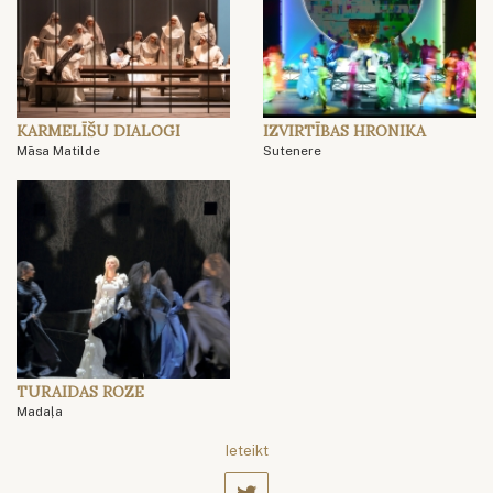
KARMELĪŠU DIALOGI
IZVIRTĪBAS HRONIKA
Māsa Matilde
Sutenere
TURAIDAS ROZE
Madaļa
Ieteikt