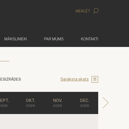
MEKLĒT
MĀKSLINIEKI
PAR MUMS
KONTAKTI
Saraksta skats
IESIZRĀDES
EPT.
OKT.
NOV.
DEC.
2029
2029
2029
2029