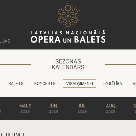
ĒJUMS
SEZONAS
KALENDĀRS
BALETS
KONCERTS
VISAI ĢIMENEI
IZGLĪTĪBA
V
.
MAIJS
JŪN.
JŪL.
AUG.
S
9
2029
2029
2029
2029
OTIKUMU.