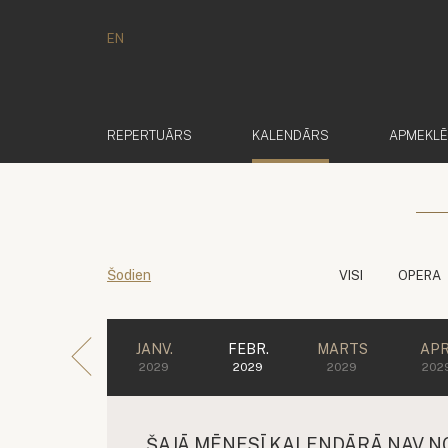
EN
(AKTĪVS)
REPERTUĀRS
KALENDĀRS
APMEKL
Šodien
VISI
OPERA
JANV.
FEBR.
MARTS
APR
2029
2029
2029
202
ŠAJĀ MĒNESĪ KALENDĀRĀ NAV N