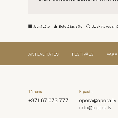
Jaunā zāle
Beletāžas zāle
Uz skatuves sm
AKTUALITĀTES
FESTIVĀLS
VAKA
Tālrunis
E-pasts
+371 67 073 777
opera@opera.lv
info@opera.lv