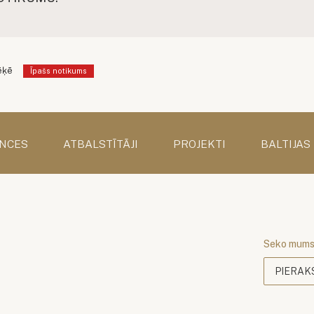
ēķē
Īpašs notikums
NCES
ATBALSTĪTĀJI
PROJEKTI
BALTIJAS
Seko mum
PIERAK