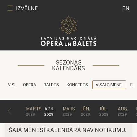
IZVĒLNE
EN
SEZONAS
KALENDĀRS
VISI
OPERA
BALETS
KONCERTS
VISAI ĢIMENEI
IZG
MARTS
APR.
MAIJS
JŪN.
JŪL.
AUG.
2029
2029
2029
2029
2029
2029
ŠAJĀ MĒNESĪ KALENDĀRĀ NAV NOTIKUMU.