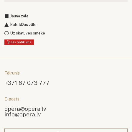
Jaunā zāle
Beletāžas zāle
Uz skatuves smēķē
Īpašs notikums
Tālrunis
+371 67 073 777
E-pasts
opera@opera.lv
info@opera.lv