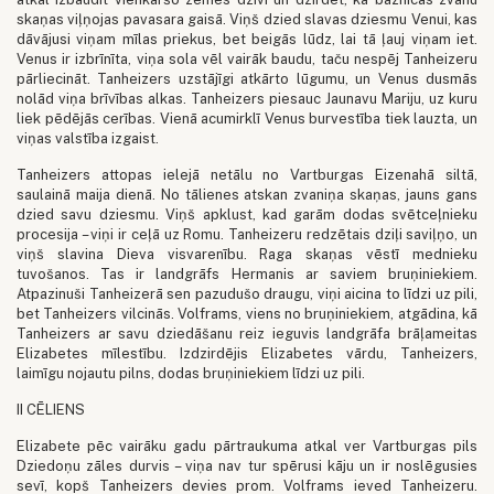
skaņas viļņojas pavasara gaisā. Viņš dzied slavas dziesmu Venui, kas
dāvājusi viņam mīlas priekus, bet beigās lūdz, lai tā ļauj viņam iet.
Venus ir izbrīnīta, viņa sola vēl vairāk baudu, taču nespēj Tanheizeru
pārliecināt. Tanheizers uzstājīgi atkārto lūgumu, un Venus dusmās
nolād viņa brīvības alkas. Tanheizers piesauc Jaunavu Mariju, uz kuru
liek pēdējās cerības. Vienā acumirklī Venus burvestība tiek lauzta, un
viņas valstība izgaist.
Tanheizers attopas ielejā netālu no Vartburgas Eizenahā siltā,
saulainā maija dienā. No tālienes atskan zvaniņa skaņas, jauns gans
dzied savu dziesmu. Viņš apklust, kad garām dodas svētceļnieku
procesija – viņi ir ceļā uz Romu. Tanheizeru redzētais dziļi saviļņo, un
viņš slavina Dieva visvarenību. Raga skaņas vēstī mednieku
tuvošanos. Tas ir landgrāfs Hermanis ar saviem bruņiniekiem.
Atpazinuši Tanheizerā sen pazudušo draugu, viņi aicina to līdzi uz pili,
bet Tanheizers vilcinās. Volframs, viens no bruņiniekiem, atgādina, kā
Tanheizers ar savu dziedāšanu reiz ieguvis landgrāfa brāļameitas
Elizabetes mīlestību. Izdzirdējis Elizabetes vārdu, Tanheizers,
laimīgu nojautu pilns, dodas bruņiniekiem līdzi uz pili.
II CĒLIENS
Elizabete pēc vairāku gadu pārtraukuma atkal ver Vartburgas pils
Dziedoņu zāles durvis – viņa nav tur spērusi kāju un ir noslēgusies
sevī, kopš Tanheizers devies prom. Volframs ieved Tanheizeru.