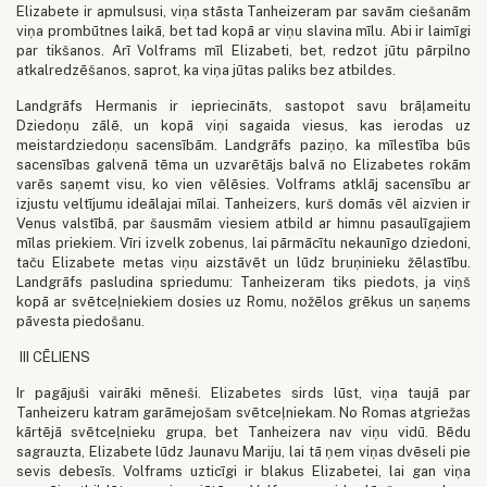
Elizabete ir apmulsusi, viņa stāsta Tanheizeram par savām ciešanām
viņa prombūtnes laikā, bet tad kopā ar viņu slavina mīlu. Abi ir laimīgi
par tikšanos. Arī Volframs mīl Elizabeti, bet, redzot jūtu pārpilno
atkalredzēšanos, saprot, ka viņa jūtas paliks bez atbildes.
Landgrāfs Hermanis ir iepriecināts, sastopot savu brāļameitu
Dziedoņu zālē, un kopā viņi sagaida viesus, kas ierodas uz
meistardziedoņu sacensībām. Landgrāfs paziņo, ka mīlestība būs
sacensības galvenā tēma un uzvarētājs balvā no Elizabetes rokām
varēs saņemt visu, ko vien vēlēsies. Volframs atklāj sacensību ar
izjustu veltījumu ideālajai mīlai. Tanheizers, kurš domās vēl aizvien ir
Venus valstībā, par šausmām viesiem atbild ar himnu pasaulīgajiem
mīlas priekiem. Vīri izvelk zobenus, lai pārmācītu nekaunīgo dziedoni,
taču Elizabete metas viņu aizstāvēt un lūdz bruņinieku žēlastību.
Landgrāfs pasludina spriedumu: Tanheizeram tiks piedots, ja viņš
kopā ar svētceļniekiem dosies uz Romu, nožēlos grēkus un saņems
pāvesta piedošanu.
III CĒLIENS
Ir pagājuši vairāki mēneši. Elizabetes sirds lūst, viņa taujā par
Tanheizeru katram garāmejošam svētceļniekam. No Romas atgriežas
kārtējā svētceļnieku grupa, bet Tanheizera nav viņu vidū. Bēdu
sagrauzta, Elizabete lūdz Jaunavu Mariju, lai tā ņem viņas dvēseli pie
sevis debesīs. Volframs uzticīgi ir blakus Elizabetei, lai gan viņa