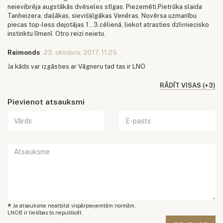
neievibrēja augstākās dvēseles stīgas. Piezemēti.Pietrūka slaida
Tanheizera, daiļākas, sievišķīgākas Venēras. Novērsa uzmanību
piecas top-less dejotājas 1., 3.cēlienā, liekot atrasties dzīvniecisko
instinktu līmenī. Otro reizi neietu.
Raimonds
23. oktobris, 2017, 11:25
Ja kāds var izgāsties ar Vāgneru tad tas ir LNO
RĀDĪT VISAS (+3)
Pievienot atsauksmi
*
Ja atsauksme neatbilst vispārpieņemtām normām,
LNOB ir tiesības to nepublicēt.