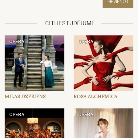
CITI IESTUDĒJUMI
OPERA
OPERA
MĪLAS DZĒRIENS
ROSA ALCHEMICA
OPERA
OPERA