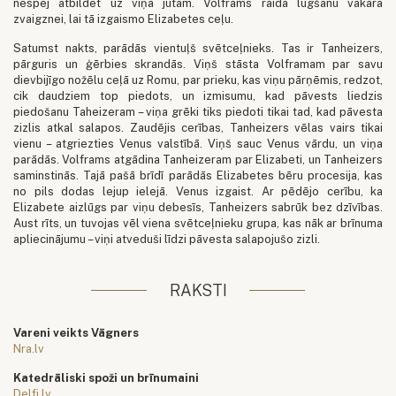
nespēj atbildēt uz viņa jūtām. Volframs raida lūgšanu vakara
zvaigznei, lai tā izgaismo Elizabetes ceļu.
Satumst nakts, parādās vientuļš svētceļnieks. Tas ir Tanheizers,
pārguris un ģērbies skrandās. Viņš stāsta Volframam par savu
dievbijīgo nožēlu ceļā uz Romu, par prieku, kas viņu pārņēmis, redzot,
cik daudziem top piedots, un izmisumu, kad pāvests liedzis
piedošanu Taheizeram – viņa grēki tiks piedoti tikai tad, kad pāvesta
zizlis atkal salapos. Zaudējis cerības, Tanheizers vēlas vairs tikai
vienu – atgriezties Venus valstībā. Viņš sauc Venus vārdu, un viņa
parādās. Volframs atgādina Tanheizeram par Elizabeti, un Tanheizers
saminstinās. Tajā pašā brīdī parādās Elizabetes bēru procesija, kas
no pils dodas lejup ielejā. Venus izgaist. Ar pēdējo cerību, ka
Elizabete aizlūgs par viņu debesīs, Tanheizers sabrūk bez dzīvības.
Aust rīts, un tuvojas vēl viena svētceļnieku grupa, kas nāk ar brīnuma
apliecinājumu – viņi atveduši līdzi pāvesta salapojušo zizli.
RAKSTI
Vareni veikts Vāgners
Nra.lv
Katedrāliski spoži un brīnumaini
Delfi.lv