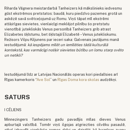
Riharda Vāgnera meistardarbā Tanheizers kā mākslinieks iedvesmu
gūst ekstrēmos pretstatos: baudā, kuru piedzīvo pazemes grotā un
askēzē savā svētceļojumā uz Romu. Viņš tāpat mīl ekstrēmi
atšķirīgas sievietes, vienlaicīgi meklējot pilnību šo pretstatu
vienotībā: jutekliskās Venus personībā Tanheizers grib atrast
Elizabetes šķīstumu, bet šķīstajā Elizabetē – Venus jutekliskumu.
Režisors Vilpu Kiljunens par ieceri saka: Galvenais jautājums manā
iestudējumā:
kā iespējams mīlēt un iemīlēties tādā kulturālā
kontekstā, kas varmācīgi nošķir sievietes būtību un lomu starp svēto
un netikli?
Iestudējumā līdz ar Latvijas Nacionālās operas kori piedalīsies arī
Rīgas kamerkoris “
Ave Sol
” un
Rīgas Doma kora skolas
audzēkņi.
SATURS
I CĒLIENS
Minnezingers Tanheizers gadu pavadījis mīlas dieves Venus
apburtajā valstībā. Tomēr viņš ilgojas atgriezties cilvēku pasaulē,
atkal izbaudīt vienkāršo zemes dzīvi un dzirdēt, kā baznīcas zvanu