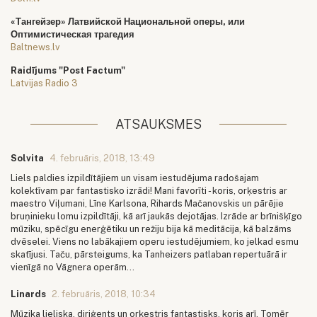
«Тангейзер» Латвийской Национальной оперы, или
Оптимистическая трагедия
Baltnews.lv
Raidījums "Post Factum"
Latvijas Radio 3
ATSAUKSMES
Solvita
4. februāris, 2018, 13:49
Liels paldies izpildītājiem un visam iestudējuma radošajam
kolektīvam par fantastisko izrādi! Mani favorīti - koris, orķestris ar
maestro Viļumani, Līne Karlsona, Rihards Mačanovskis un pārējie
bruņinieku lomu izpildītāji, kā arī jaukās dejotājas. Izrāde ar brīnišķīgo
mūziku, spēcīgu enerģētiku un režiju bija kā meditācija, kā balzāms
dvēselei. Viens no labākajiem operu iestudējumiem, ko jelkad esmu
skatījusi. Taču, pārsteigums, ka Tanheizers patlaban repertuārā ir
vienīgā no Vāgnera operām...
Linards
2. februāris, 2018, 10:34
Mūzika lieliska, diriģents un orķestris fantastisks, koris arī. Tomēr