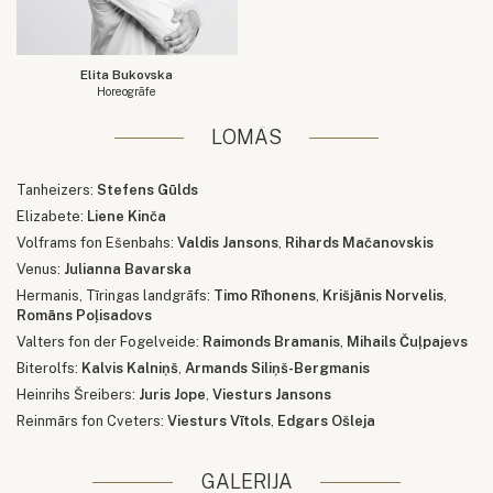
Elita Bukovska
Horeogrāfe
LOMĀS
Tanheizers:
Stefens Gūlds
Elizabete:
Liene Kinča
Volframs fon Ešenbahs:
Valdis Jansons
,
Rihards Mačanovskis
Venus:
Julianna Bavarska
Hermanis, Tīringas landgrāfs:
Timo Rīhonens
,
Krišjānis Norvelis
,
Romāns Poļisadovs
Valters fon der Fogelveide:
Raimonds Bramanis
,
Mihails Čuļpajevs
Biterolfs:
Kalvis Kalniņš
,
Armands Siliņš-Bergmanis
Heinrihs Šreibers:
Juris Jope
,
Viesturs Jansons
Reinmārs fon Cveters:
Viesturs Vītols
,
Edgars Ošleja
GALERIJA