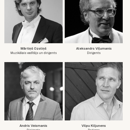
Mārtiņš Ozoliņš
Aleksandrs Viļumanis
Muzikālais vadītājs un diriģents
Diriģents
Andris Veismanis
Vilpu Kiljunens
Diriģents
Režisors