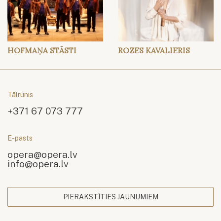
HOFMAŅA STĀSTI
ROZES KAVALIERIS
Tālrunis
+371 67 073 777
E-pasts
opera@opera.lv
info@opera.lv
PIERAKSTĪTIES JAUNUMIEM