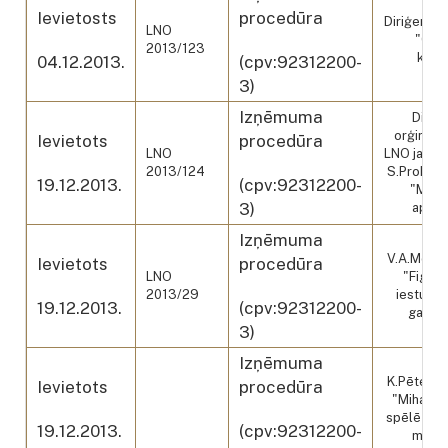
Ievietosts
procedūra
Diriģents 
LNO
"Ope
2013/123
karus
04.12.2013.
(cpv:92312200-
3)
Izņēmuma
Diriģ
orģināliz
Ievietots
procedūra
LNO
LNO jauni
2013/124
S.Prokofi
19.12.2013.
(cpv:92312200-
"Mīla 
3)
apels
Izņēmuma
V.A.Mocer
Ievietots
procedūra
LNO
"Figaro
2013/29
iestudē
19.12.2013.
(cpv:92312200-
gaismu
3)
Izņēmuma
K.Pēterso
Ievietots
procedūra
"Mihails 
spēlē šah
19.12.2013.
(cpv:92312200-
māksl