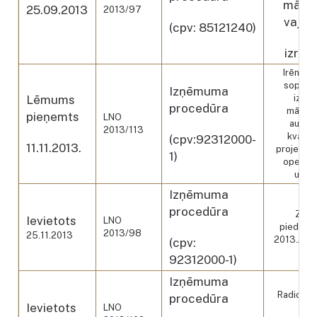
māksl
25.09.2013
2013/97
vajad
(cpv: 85121240)
izrāžu
Irēnes 
soprāns
Izņēmuma
Lēmums
izpil
procedūra
mākslin
pieņemts
LNO
augstv
2013/113
kvalit
(cpv:92312000-
11.11.2013.
projektā 
1)
operas 
uzve
Izņēmuma
procedūra
Zēnu
Ievietots
LNO
piedalīš
2013/98
25.11.2013
2013./201
(cpv:
92312000-1)
Izņēmuma
Radio un
procedūra
Ievietots
LNO
dal