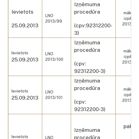
Izņēmuma
Sol
Ievietots
procedūra
mākslini
LNO
izpildī
2013/99
2013./20
25.09.2013
(cpv:92312200-
sez
3)
Izņēmuma
Soli
procedūra
mākslini
Ievietots
LNO
izpildī
25.09.2013
2013/100
2013./20
(cpv:
sez
92312200-3)
Izņēmuma
Sol
procedūra
mākslini
Ievietots
LNO
izpildī
25.09.2013
2013/101
2013./20
(cpv:
sez
92312200-3)
L
pakal
Izņēmuma
L
Ievietots
procedūra
LNO