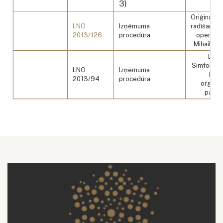
3)
Oriģinālho
LNO
Izņēmuma
radīšana K
2013/126
procedūra
operai "M
Mihails s
Lond
Simfonisk
LNO
Izņēmuma
konc
2013/94
procedūra
organi
pakal