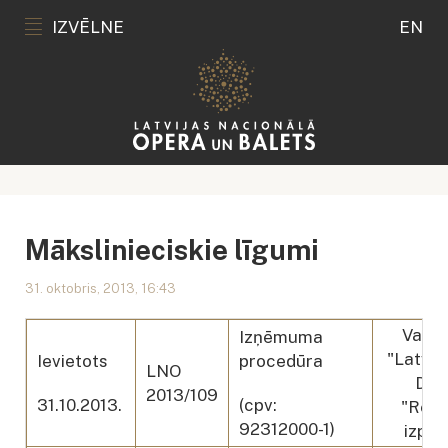
IZVĒLNE
EN
Mākslinieciskie līgumi
31. oktobris, 2013, 16:43
Valst
Izņēmuma
"Latvija
Ievietots
procedūra
LNO
Dž.V
2013/109
31.10.2013.
(cpv:
"Rekv
92312000-1)
izpil