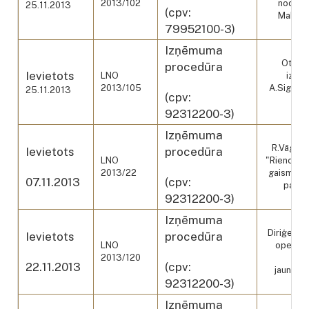
2013/102
nodroš
25.11.2013
(cpv:
Makao 
79952100-3)
Izņēmuma
Otello
procedūra
Ievietots
LNO
izpil
2013/105
A.Sigalov
25.11.2013
(cpv:
"Ote
92312200-3)
Izņēmuma
R.Vāgner
Ievietots
procedūra
LNO
"Rienci" i
2013/22
gaismu mā
07.11.2013
(cpv:
pakal
92312200-3)
Izņēmuma
Diriģents
Ievietots
procedūra
LNO
operas 
2013/120
"Rie
22.11.2013
(cpv:
jaunies
92312200-3)
Izņēmuma