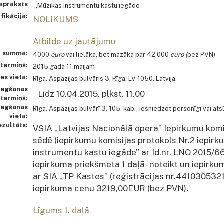
 apraksts
„Mūzikas instrumentu kastu iegāde”
fikācija:
NOLIKUMS
Atbilde uz jautājumu
a summa:
4000
euro
vai lielāka, bet mazāka par 42 000
euro (
bez PVN)
 termiņš:
2015.gada 11.maijam
es vieta:
Rīga, Aspazijas bulvāris 3, Rīga, LV-1050, Latvija
iegšanas
Līdz 10.04.2015. plkst. 11.00
termiņš:
iegšanas
Rīga, Aspazijas bulvārī 3, 105. kab., iesniedzot personīgi vai ats
vieta:
ezultāts:
VSIA „Latvijas Nacionālā opera” Iepirkumu komis
sēdē (iepirkumu komisijas protokols Nr.2 iepir
instrumentu kastu iegāde” ar Id.nr. LNO 2015/6
iepirkuma priekšmeta 1 daļā - noteikt un iepirk
ar SIA „TP Kastes” (reģistrācijas nr.441030532
iepirkuma cenu 3219,00EUR (bez PVN)
.
Līgums 1. daļā