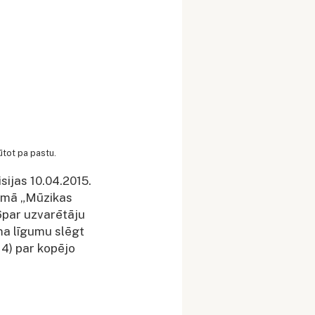
ūtot pa pastu.
ijas 10.04.2015.
kumā „Mūzikas
6par uzvarētāju
uma līgumu slēgt
14) par kopējo