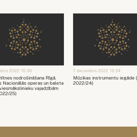
mbris 2022, 15:36
7. decembris 2022, 15:34
ītnes nodrošināšana Rīgā,
Mūzikas instrumentu iegāde
s Nacionālās operas un baleta
2022/24)
 viesmākslinieku vajadzībām
022/25)