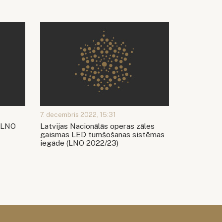
7. decembris 2022, 15:31
 (LNO
Latvijas Nacionālās operas zāles
gaismas LED tumšošanas sistēmas
iegāde (LNO 2022/23)