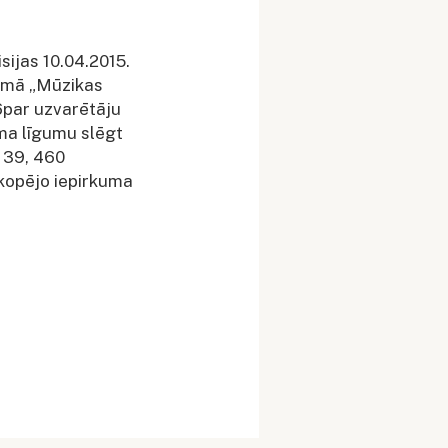
ijas 10.04.2015.
kumā „Mūzikas
6par uzvarētāju
uma līgumu slēgt
 39, 460
kopējo iepirkuma