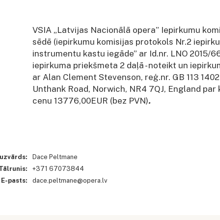
VSIA „Latvijas Nacionālā opera” Iepirkumu komis
sēdē (iepirkumu komisijas protokols Nr.2 iepir
instrumentu kastu iegāde” ar Id.nr. LNO 2015/6
iepirkuma priekšmeta 2 daļā - noteikt un iepirk
ar Alan Clement Stevenson, reģ.nr. GB 113 1402
Unthank Road, Norwich, NR4 7QJ, England par 
cenu 13776,00EUR (bez PVN)
.
 uzvārds:
Dace Peltmane
Tālrunis:
+371 67073844
E-pasts:
dace.peltmane@opera.lv