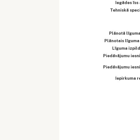
Iegādes īss
Tehniskā speci
Plānotā līgum
Plānotais līguma
Līguma izpild
Piedāvājumu iesn
Piedāvājumu iesn
Iepirkuma r