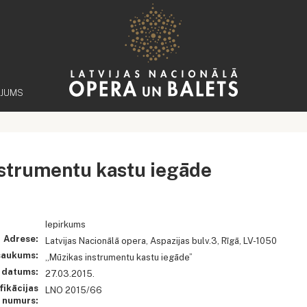
ĒJUMS
strumentu kastu iegāde
Iepirkums
Adrese:
Latvijas Nacionālā opera, Aspazijas bulv.3, Rīgā, LV-1050
saukums:
„Mūzikas instrumentu kastu iegāde”
 datums:
27.03.2015.
fikācijas
LNO 2015/66
numurs: