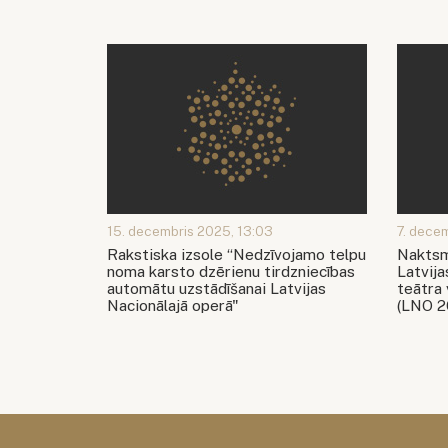
15. decembris 2025, 13:03
7. dece
Rakstiska izsole “Nedzīvojamo telpu
Naktsm
noma karsto dzērienu tirdzniecības
Latvija
automātu uzstādīšanai Latvijas
teātra
Nacionālajā operā"
(LNO 2