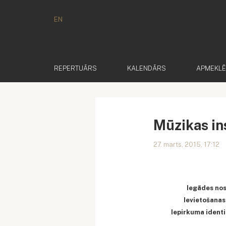
EN
REPERTUĀRS
KALENDĀRS
APMEKL
Mūzikas in
27. marts, 2015, 17:12
Iegādes no
Ievietošanas
Iepirkuma identi