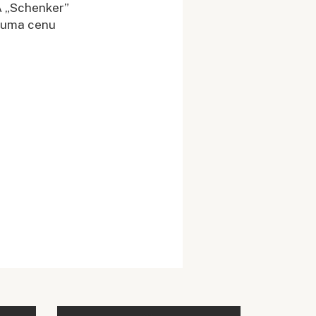
A „Schenker”
rkuma cenu