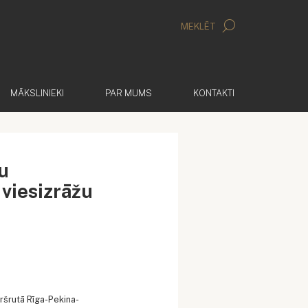
MEKLĒT
MĀKSLINIEKI
PAR MUMS
KONTAKTI
u
viesizrāžu
ršrutā Rīga-Pekina-