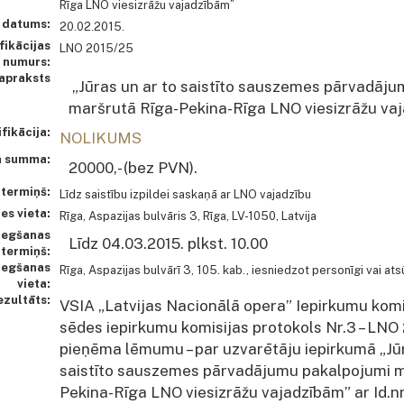
Rīga LNO viesizrāžu vajadzībām”
 datums:
20.02.2015.
fikācijas
LNO 2015/25
numurs:
 apraksts
„Jūras un ar to saistīto sauszemes pārvadāj
maršrutā Rīga-Pekina-Rīga LNO viesizrāžu va
fikācija:
NOLIKUMS
a summa:
20000,- (bez PVN).
 termiņš:
Līdz saistību izpildei saskaņā ar LNO vajadzību
es vieta:
Rīga, Aspazijas bulvāris 3, Rīga, LV-1050, Latvija
iegšanas
Līdz 04.03.2015. plkst. 10.00
termiņš:
iegšanas
Rīga, Aspazijas bulvārī 3, 105. kab., iesniedzot personīgi vai ats
vieta:
ezultāts:
VSIA „Latvijas Nacionālā opera” Iepirkumu komis
sēdes iepirkumu komisijas protokols Nr.3 – LNO
pieņēma lēmumu – par uzvarētāju iepirkumā „Jūr
saistīto sauszemes pārvadājumu pakalpojumi m
Pekina-Rīga LNO viesizrāžu vajadzībām” ar Id.n