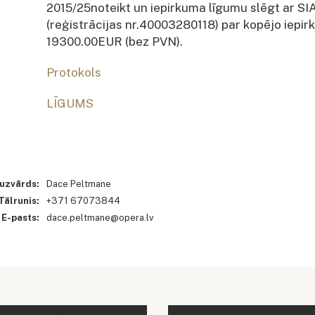
2015/25noteikt un iepirkuma līgumu slēgt ar SI
(reģistrācijas nr.40003280118) par kopējo iepi
19300.00EUR (bez PVN).
Protokols
LĪGUMS
 uzvārds:
Dace Peltmane
Tālrunis:
+371 67073844
E-pasts:
dace.peltmane@opera.lv