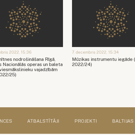
mbris 2022, 15:36
7. decembris 2022, 15:34
ītnes nodrošināšana Rīgā,
Mūzikas instrumentu iegāde
s Nacionālās operas un baleta
2022/24)
 viesmākslinieku vajadzībām
022/25)
NCES
ATBALSTĪTĀJI
PROJEKTI
BALTIJAS