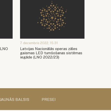
7. decembris 2022, 15:31
 (LNO
Latvijas Nacionālās operas zāles
gaismas LED tumšošanas sistēmas
iegāde (LNO 2022/23)
 JAUNĀS BALSIS
PRESEI