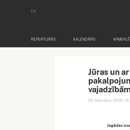
EN
REPERTUĀRS
KALENDĀRS
APMEKL
Jūras un a
pakalpojum
vajadzībā
20. februāris, 2015, 15
Iegādes no