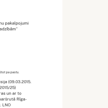
umu pakalpojumi
jadzībām”
ūtot pa pastu.
ija (09.03.2015.
 2015/25)
as un ar to
aršrutā Rīga-
r. LNO