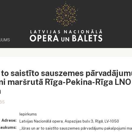
ĒJUMS
r to saistīto sauszemes pārvadājum
i maršrutā Rīga-Pekina-Rīga LNO 
m
:35
Iepirkums
Adrese:
Latvijas Nacionālā opera, Aspazijas bulv.3, Rīgā, LV-1050
saukums:
„Jūras un ar to saistīto sauszemes pārvadājumu pakalpojumi ma