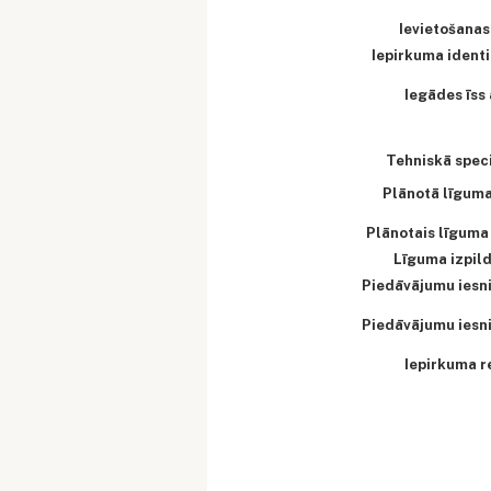
Ievietošanas
Iepirkuma identi
Iegādes īss
Tehniskā speci
Plānotā līgum
Plānotais līguma
Līguma izpild
Piedāvājumu iesn
Piedāvājumu iesn
Iepirkuma r