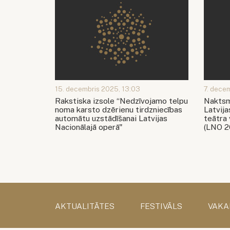
15. decembris 2025, 13:03
7. dece
Rakstiska izsole “Nedzīvojamo telpu
Naktsm
noma karsto dzērienu tirdzniecības
Latvija
automātu uzstādīšanai Latvijas
teātra
Nacionālajā operā"
(LNO 2
AKTUALITĀTES
FESTIVĀLS
VAKA