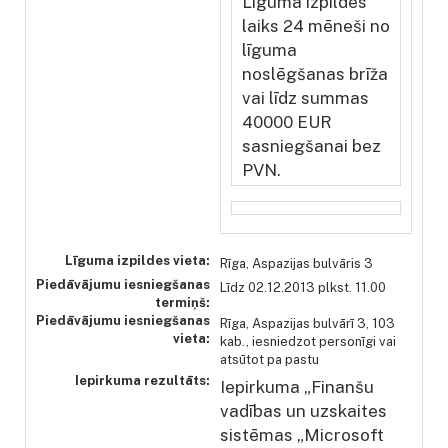
Līguma izpildes
laiks 24 mēneši no
līguma
noslēgšanas brīža
vai līdz summas
40000 EUR
sasniegšanai bez
PVN.
Līguma izpildes vieta:
Rīga, Aspazijas bulvāris 3
Piedāvājumu iesniegšanas
Līdz 02.12.2013 plkst. 11.00
termiņš:
Piedāvājumu iesniegšanas
Rīga, Aspazijas bulvārī 3, 103
vieta:
kab., iesniedzot personīgi vai
atsūtot pa pastu
Iepirkuma rezultāts:
Iepirkuma „Finanšu
vadības un uzskaites
sistēmas „Microsoft