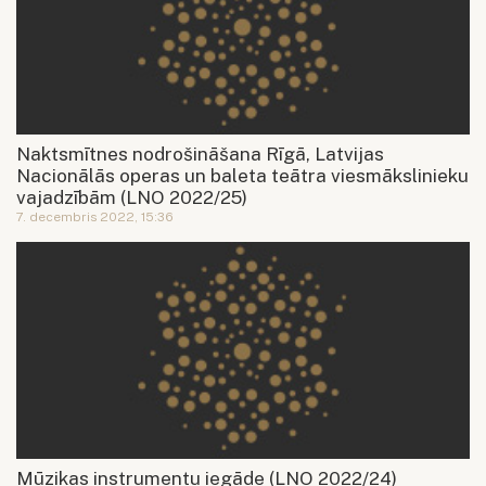
Naktsmītnes nodrošināšana Rīgā, Latvijas
Nacionālās operas un baleta teātra viesmākslinieku
vajadzībām (LNO 2022/25)
7. decembris 2022, 15:36
Mūzikas instrumentu iegāde (LNO 2022/24)