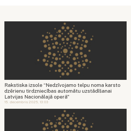
Rakstiska izsole “Nedzīvojamo telpu noma karsto
dzērienu tirdzniecības automātu uzstādīšanai
Latvijas Nacionālajā operā"
15. decembris 2025, 13:03