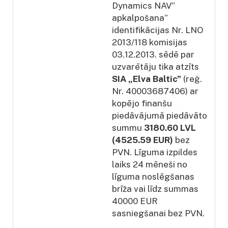
Dynamics NAV”
apkalpošana”
identifikācijas Nr. LNO
2013/118 komisijas
03.12.2013. sēdē par
uzvarētāju tika atzīts
SIA „Elva Baltic”
(reģ.
Nr. 40003687406) ar
kopējo finanšu
piedāvājumā piedāvāto
summu
3180.60 LVL
(4525.59 EUR)
bez
PVN. Līguma izpildes
laiks 24 mēneši no
līguma noslēgšanas
brīža vai līdz summas
40000 EUR
sasniegšanai bez PVN.