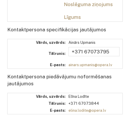
Noslēguma ziņojums
Līgums
Kontaktpersona specifikācijas jautājumos
Vārds, uzvārds:
Ainārs Upmanis
+371 67073795
Tālrunis:
E-pasts:
ainars.upmanis@opera.lv
Kontaktpersona piedāvājumu noformēšanas
jautājumos
Vārds, uzvārds:
Elīna Lodīte
Tālrunis:
+371 67073844
E-pasts:
elina.lodite@opera.lv