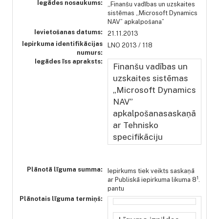
Iegādes nosaukums:
„Finanšu vadības un uzskaites
sistēmas „Microsoft Dynamics
NAV” apkalpošana”
Ievietošanas datums:
21.11.2013
Iepirkuma identifikācijas
LNO 2013 / 118
numurs:
Iegādes īss apraksts:
Finanšu vadības un
uzskaites sistēmas
„Microsoft Dynamics
NAV”
apkalpošanasaskaņā
ar Tehnisko
specifikāciju
Plānotā līguma summa:
Iepirkums tiek veikts saskaņā
1
ar Publiskā iepirkuma likuma 8
.
pantu
Plānotais līguma termiņš: