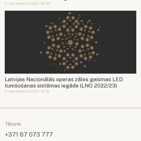
7. decembris 2022, 15:34
Latvijas Nacionālās operas zāles gaismas LED
tumšošanas sistēmas iegāde (LNO 2022/23)
7. decembris 2022, 15:31
Tālrunis
+371 67 073 777