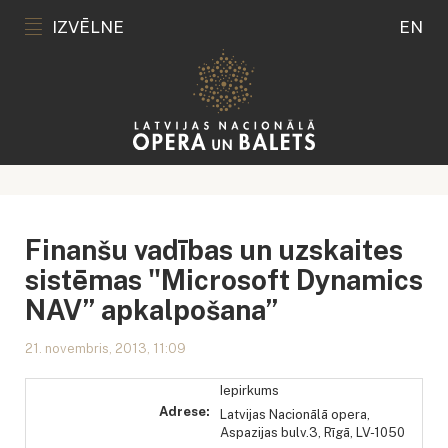
IZVĒLNE
EN
Finanšu vadības un uzskaites
sistēmas "Microsoft Dynamics
NAV” apkalpošana”
21. novembris, 2013, 11:09
Iepirkums
Adrese:
Latvijas Nacionālā opera,
Aspazijas bulv.3, Rīgā, LV-1050