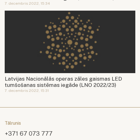
7. decembris 2022, 15:34
Latvijas Nacionālās operas zāles gaismas LED
tumšošanas sistēmas iegāde (LNO 2022/23)
7. decembris 2022, 15:31
Tālrunis
+371 67 073 777