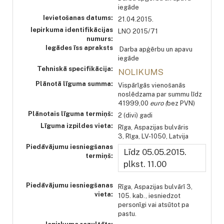
iegāde
Ievietošanas datums:
21.04.2015.
Iepirkuma identifikācijas
LNO 2015/71
numurs:
Iegādes īss apraksts
Darba apģērbu un apavu
iegāde
Tehniskā specifikācija:
NOLIKUMS
Plānotā līguma summa:
Vispārīgās vienošanās
noslēdzama par summu līdz
41999,00
euro (
bez PVN)
Plānotais līguma termiņš:
2 (divi) gadi
Līguma izpildes vieta:
Rīga, Aspazijas bulvāris
3, Rīga, LV-1050, Latvija
Piedāvājumu iesniegšanas
Līdz 05.05.2015.
termiņš:
plkst. 11.00
Piedāvājumu iesniegšanas
Rīga, Aspazijas bulvārī 3,
vieta:
105. kab., iesniedzot
personīgi vai atsūtot pa
pastu.