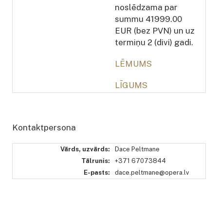
noslēdzama par
summu 41999.00
EUR (bez PVN) un uz
termiņu 2 (divi) gadi.
LĒMUMS
LĪGUMS
Kontaktpersona
Vārds, uzvārds:
Dace Peltmane
Tālrunis:
+371 67073844
E-pasts:
dace.peltmane@opera.lv