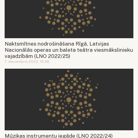
Naktsmītnes nodrošināšana Rīgā, Latvijas
Nacionālās operas un baleta teātra viesmākslinieku
vajadzībām (LNO 2022/25)
7. decembris 2022, 15:36
Mūzikas instrumentu iegāde (LNO 2022/24)