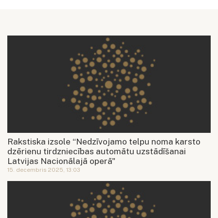
Rakstiska izsole “Nedzīvojamo telpu noma karsto
dzērienu tirdzniecības automātu uzstādīšanai
Latvijas Nacionālajā operā"
15. decembris 2025, 13:03