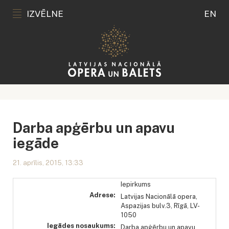
IZVĒLNE
EN
Darba apģērbu un apavu
iegāde
21. aprīlis, 2015, 13:33
Iepirkums
Adrese:
Latvijas Nacionālā opera,
Aspazijas bulv.3, Rīgā, LV-
1050
Iegādes nosaukums:
Darba apģērbu un apavu