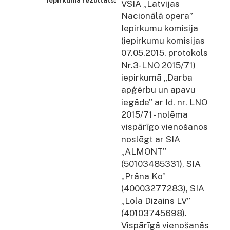
Iepirkuma rezultāts:
VSIA „Latvijas
Nacionālā opera”
Iepirkumu komisija
(iepirkumu komisijas
07.05.2015. protokols
Nr.3-LNO 2015/71)
iepirkumā „Darba
apģērbu un apavu
iegāde” ar Id. nr. LNO
2015/71 - nolēma
vispārīgo vienošanos
noslēgt ar SIA
„ALMONT”
(50103485331), SIA
„Prāna Ko”
(40003277283), SIA
„Lola Dizains LV”
(40103745698).
Vispārīgā vienošanās