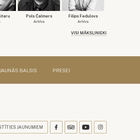
itaru
Pols Čalmers
Filips Fedulovs
s
Arhīvs
Arhīvs
VISI MĀKSLINIEKI
 JAUNĀS BALSIS
PRESEI
s
STĪTIES JAUNUMIEM