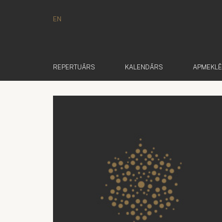
EN
REPERTUĀRS
KALENDĀRS
APMEKL