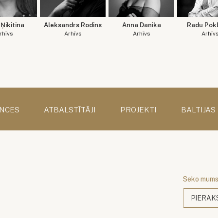
Ņikitina
Aleksandrs Rodins
Anna Danika
Radu Pokl
rhīvs
Arhīvs
Arhīvs
Arhīv
NCES
ATBALSTĪTĀJI
PROJEKTI
BALTIJAS
Seko mum
PIERAK