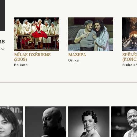
ns
ns
MĪLAS DZĒRIENS
MAZEPA
SPĒLĒ
(2009)
(KONC
Orļiks
Belkore
Bluķa k