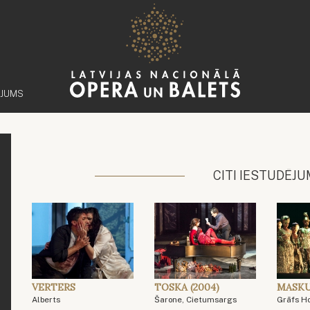
ĒJUMS
CITI IESTUDĒJU
VERTERS
TOSKA (2004)
MASKU
Alberts
Šarone, Cietumsargs
Grāfs H