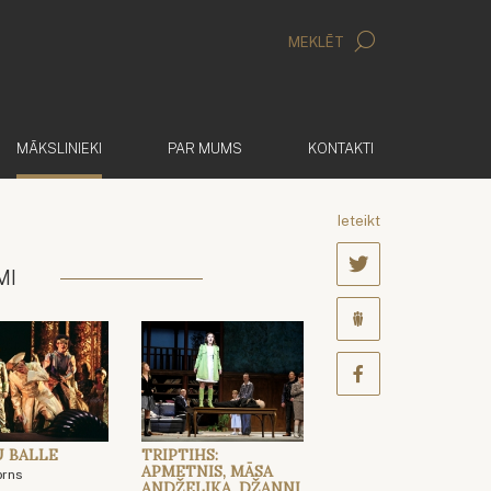
MEKLĒT
(AKTĪVS)
MĀKSLINIEKI
PAR MUMS
KONTAKTI
Ieteikt
MI
 BALLE
TRIPTIHS:
APMETNIS, MĀSA
orns
ANDŽELIKA, DŽANNI