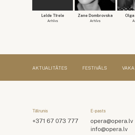
Lelde Tīrele
Zane Dombrovska
Olga 
Arhīvs
Arhīvs
A
AKTUALITĀTES
FESTIVĀLS
VAKA
Tālrunis
E-pasts
+371 67 073 777
opera@opera.lv
info@opera.lv