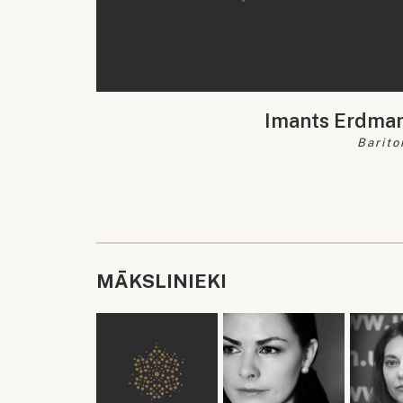
Imants Erdma
Barito
MĀKSLINIEKI