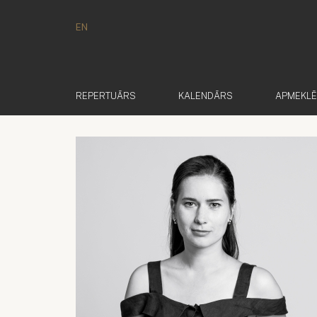
EN
REPERTUĀRS
KALENDĀRS
APMEKL