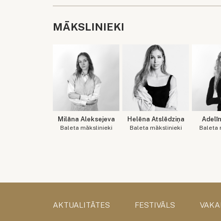
MĀKSLINIEKI
Milāna Aleksejeva
Helēna Atslēdziņa
Adelī
Baleta mākslinieki
Baleta mākslinieki
Baleta 
AKTUALITĀTES
FESTIVĀLS
VAKA