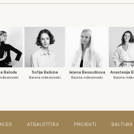
na Balode
Sofija Beļkina
Jeļena Bessudnova
Anastasija 
mākslinieki
Baleta mākslinieki
Baleta mākslinieki
Baleta māks
NCES
ATBALSTĪTĀJI
PROJEKTI
BALTIJAS