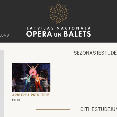
ĒJUMS
SEZONAS IESTUDĒ
APBURTĀ PRINCESE
Fejas
CITI IESTUDĒJU