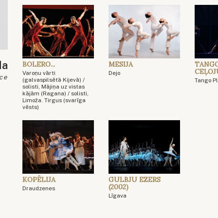
da
BOLERO...
MESIJA
TANGO
CEĻOJ
Varoņu vārti
Dejo
ce
(galvaspilsētā Kijevā) /
Tango P
solisti, Mājiņa uz vistas
kājām (Ragana) / solisti,
Limoža. Tirgus (svarīga
vēsts)
KOPĒLIJA
GULBJU EZERS
(2002)
Draudzenes
Līgava