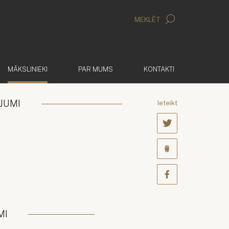
MEKLĒT
(AKTĪVS)
MĀKSLINIEKI
PAR MUMS
KONTAKTI
JUMI
Ieteikt
MI