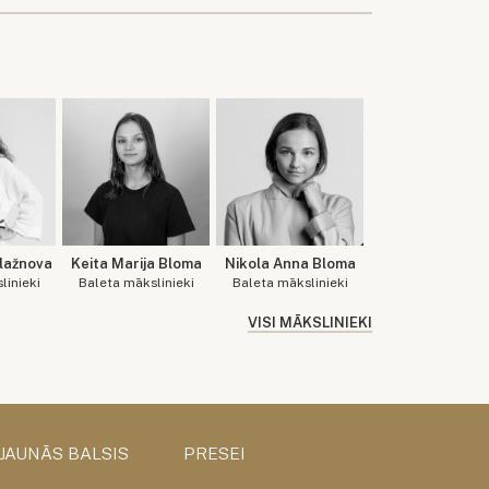
Blažnova
Keita Marija Bloma
Nikola Anna Bloma
linieki
Baleta mākslinieki
Baleta mākslinieki
VISI MĀKSLINIEKI
 JAUNĀS BALSIS
PRESEI