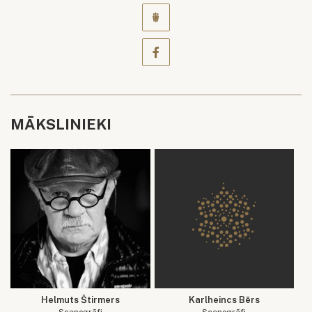
MĀKSLINIEKI
Helmuts Štirmers
Karlheincs Bērs