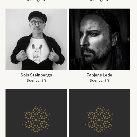
Scenogrāfi
Scenogrāfi
Sols Steinbergs
Fabjēns Ledē
Scenogrāfi
Scenogrāfi