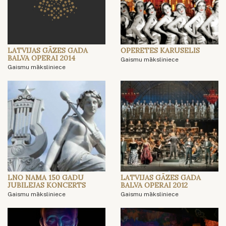
LATVIJAS GĀZES GADA
OPERETES KARUSELIS
BALVA OPERAI 2014
Gaismu māksliniece
Gaismu māksliniece
LNO NAMA 150 GADU
LATVIJAS GĀZES GADA
JUBILEJAS KONCERTS
BALVA OPERAI 2012
Gaismu māksliniece
Gaismu māksliniece