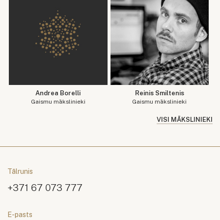
Andrea Borelli
Reinis Smiltenis
Gaismu mākslinieki
Gaismu mākslinieki
VISI MĀKSLINIEKI
Tālrunis
+371 67 073 777
E-pasts