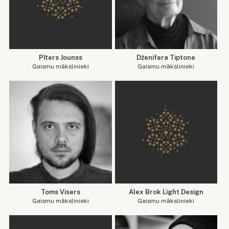
Pīters Jounss
Dženifera Tiptone
Gaismu mākslinieki
Gaismu mākslinieki
Toms Visers
Alex Brok Light Design
Gaismu mākslinieki
Gaismu mākslinieki