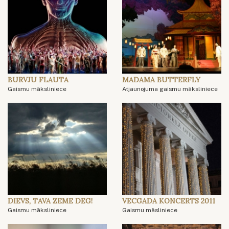
BURVJU FLAUTA
MADAMA BUTTERFLY
Gaismu māksliniece
Atjaunojuma gaismu māksliniece
DIEVS, TAVA ZEME DEG!
VECGADA KONCERTS 2011
Gaismu māksliniece
Gaismu māsliniece