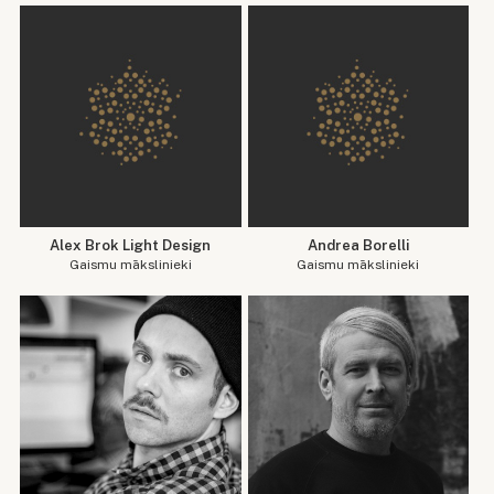
Alex Brok Light Design
Andrea Borelli
Gaismu mākslinieki
Gaismu mākslinieki