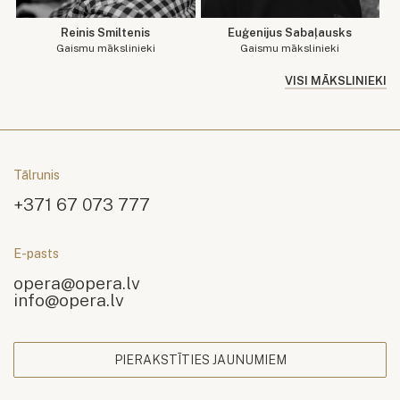
Reinis Smiltenis
Euģenijus Sabaļausks
Gaismu mākslinieki
Gaismu mākslinieki
VISI MĀKSLINIEKI
Tālrunis
+371 67 073 777
E-pasts
opera@opera.lv
info@opera.lv
PIERAKSTĪTIES JAUNUMIEM