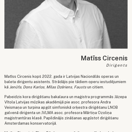
Matīss Circenis
Diriģents
Matīss Circenis kopš 2022. gada ir Latvijas Nacionālās operas un
baleta diriģentu asistents. Strādājis pie tādiem operu iestudējumiem
kā
Jenūfa
,
Dons Karlos
,
Mīlas Dzēriens
,
Fausts
un citiem.
Pabeidzis kora diriģēšanu bakalaura un maģistra programmās Jāzepa
Vītola Latvijas mūzikas akadēmijā pie asoc. profesora Andra
Veismaņa un turpina apgūt simfoniskā orķestra diriģēšanu LNOB
galvenā diriģenta un JVLMA asoc. profesora Mārtiņa Ozoliņa
maģistrantūras klasē. Papildinājis zināšanas apgūstot diriģēšanu
Amsterdamas konservatorijā.