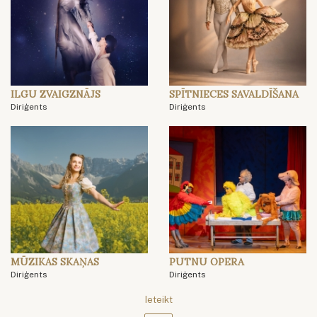
ILGU ZVAIGZNĀJS
SPĪTNIECES SAVALDĪŠANA
Diriģents
Diriģents
MŪZIKAS SKAŅAS
PUTNU OPERA
Diriģents
Diriģents
Ieteikt