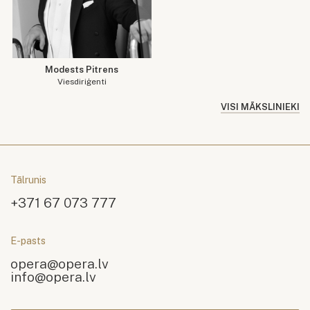
Modests Pitrens
Viesdiriģenti
VISI MĀKSLINIEKI
Tālrunis
+371 67 073 777
E-pasts
opera@opera.lv
info@opera.lv