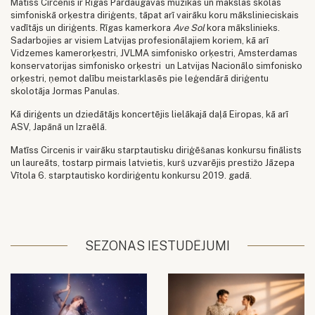
Matīss Circenis ir Rīgas Pārdaugavas mūzikas un mākslas skolas
simfoniskā orķestra diriģents, tāpat arī vairāku koru mākslinieciskais
vadītājs un diriģents. Rīgas kamerkora
Ave Sol
kora mākslinieks.
Sadarbojies ar visiem Latvijas profesionālajiem koriem, kā arī
Vidzemes kamerorķestri, JVLMA simfonisko orķestri, Amsterdamas
konservatorijas simfonisko orķestri un Latvijas Nacionālo simfonisko
orķestri, ņemot dalību meistarklasēs pie leģendārā diriģentu
skolotāja Jormas Panulas.
Kā diriģents un dziedātājs koncertējis lielākajā daļā Eiropas, kā arī
ASV, Japānā un Izraēlā.
Matīss Circenis ir vairāku starptautisku diriģēšanas konkursu finālists
un laureāts, tostarp pirmais latvietis, kurš uzvarējis prestižo Jāzepa
Vītola 6. starptautisko kordiriģentu konkursu 2019. gadā.
SEZONAS IESTUDĒJUMI