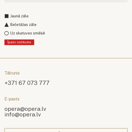
Jaunā zāle
Beletāžas zāle
Uz skatuves smēķē
Īpašs notikums
Tālrunis
+371 67 073 777
E-pasts
opera@opera.lv
info@opera.lv