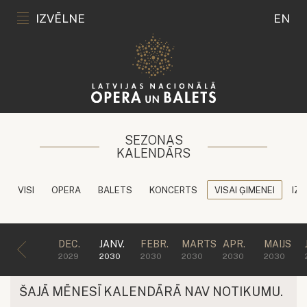
IZVĒLNE
EN
SEZONAS
KALENDĀRS
VISI
OPERA
BALETS
KONCERTS
VISAI ĢIMENEI
IZG
DEC.
JANV.
FEBR.
MARTS
APR.
MAIJS
2029
2030
2030
2030
2030
2030
ŠAJĀ MĒNESĪ KALENDĀRĀ NAV NOTIKUMU.