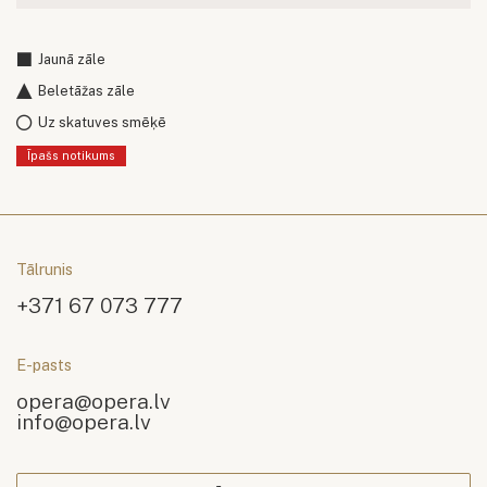
Jaunā zāle
Beletāžas zāle
Uz skatuves smēķē
Īpašs notikums
Tālrunis
+371 67 073 777
E-pasts
opera@opera.lv
info@opera.lv