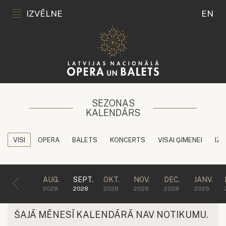
IZVĒLNE
EN
SEZONAS
KALENDĀRS
VISI
OPERA
BALETS
KONCERTS
VISAI ĢIMENEI
IZG
AUG.
SEPT.
OKT.
NOV.
DEC.
JANV.
2028
2028
2028
2028
2028
2029
ŠAJĀ MĒNESĪ KALENDĀRĀ NAV NOTIKUMU.