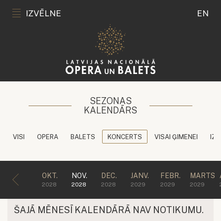
IZVĒLNE
EN
SEZONAS
KALENDĀRS
VISI
OPERA
BALETS
KONCERTS
VISAI ĢIMENEI
IZG
OKT.
NOV.
DEC.
JANV.
FEBR.
MARTS
2028
2028
2028
2029
2029
2029
ŠAJĀ MĒNESĪ KALENDĀRĀ NAV NOTIKUMU.