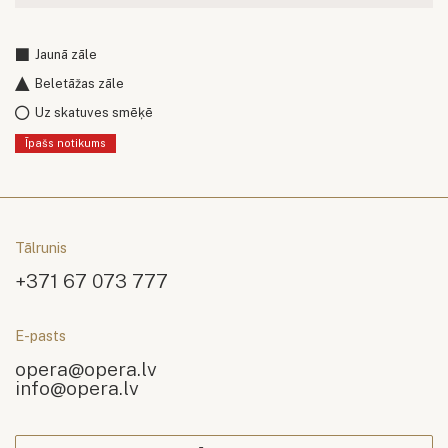
Jaunā zāle
Beletāžas zāle
Uz skatuves smēķē
Īpašs notikums
Tālrunis
+371 67 073 777
E-pasts
opera@opera.lv
info@opera.lv