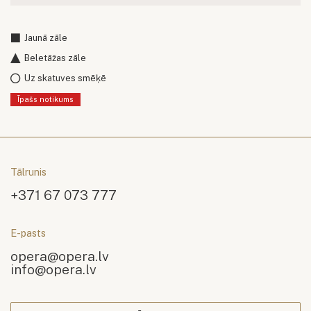
Jaunā zāle
Beletāžas zāle
Uz skatuves smēķē
Īpašs notikums
Tālrunis
+371 67 073 777
E-pasts
opera@opera.lv
info@opera.lv