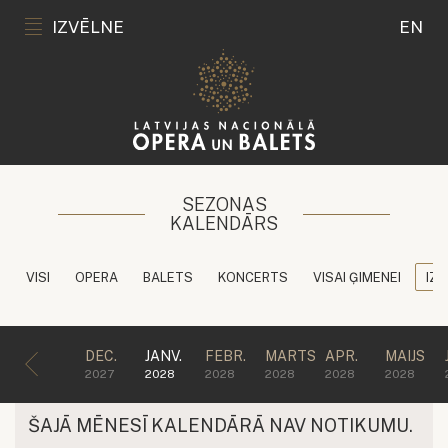
IZVĒLNE
EN
SEZONAS
KALENDĀRS
VISI
OPERA
BALETS
KONCERTS
VISAI ĢIMENEI
IZG
DEC.
JANV.
FEBR.
MARTS
APR.
MAIJS
2027
2028
2028
2028
2028
2028
ŠAJĀ MĒNESĪ KALENDĀRĀ NAV NOTIKUMU.