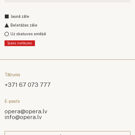
Jaunā zāle
Beletāžas zāle
Uz skatuves smēķē
Īpašs notikums
Tālrunis
+371 67 073 777
E-pasts
opera@opera.lv
info@opera.lv