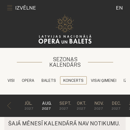
IZVĒLNE
EN
SEZONAS
KALENDĀRS
VISI
OPERA
BALETS
KONCERTS
VISAI ĢIMENEI
IZG
JŪL.
AUG.
SEPT.
OKT.
NOV.
DEC.
2027
2027
2027
2027
2027
2027
ŠAJĀ MĒNESĪ KALENDĀRĀ NAV NOTIKUMU.