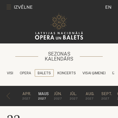
IZVĒLNE
EN
SEZONAS
KALENDĀRS
VISI
OPERA
BALETS
KONCERTS
VISAI ĢIMENEI
IZG
APR.
MAIJS
JŪN.
JŪL.
AUG.
SEPT.
2027
2027
2027
2027
2027
2027