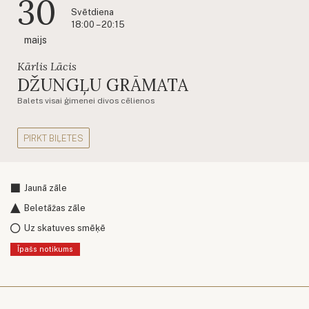
30
Svētdiena
18:00 – 20:15
maijs
Kārlis Lācis
DŽUNGĻU GRĀMATA
Balets visai ģimenei divos cēlienos
PIRKT BIĻETES
Jaunā zāle
Beletāžas zāle
Uz skatuves smēķē
Īpašs notikums