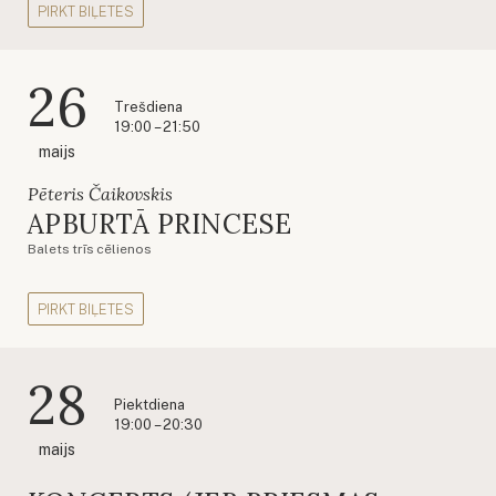
PIRKT BIĻETES
26
Trešdiena
19:00 – 21:50
maijs
Pēteris Čaikovskis
APBURTĀ PRINCESE
Balets trīs cēlienos
PIRKT BIĻETES
28
Piektdiena
19:00 – 20:30
maijs