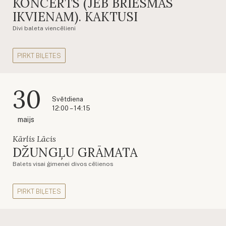
KONCERTS (JEB BRIESMAS
IKVIENAM). KAKTUSI
Divi baleta viencēlieni
PIRKT BIĻETES
30
Svētdiena
12:00 – 14:15
maijs
Kārlis Lācis
DŽUNGĻU GRĀMATA
Balets visai ģimenei divos cēlienos
PIRKT BIĻETES