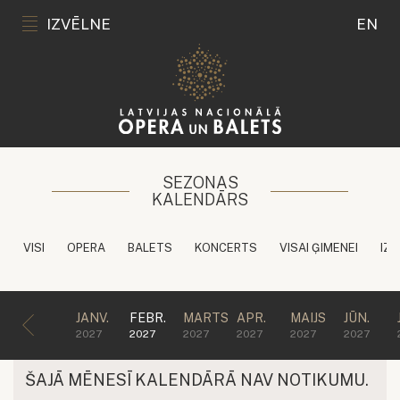
IZVĒLNE
EN
SEZONAS
KALENDĀRS
VISI
OPERA
BALETS
KONCERTS
VISAI ĢIMENEI
IZG
JANV.
FEBR.
MARTS
APR.
MAIJS
JŪN.
2027
2027
2027
2027
2027
2027
ŠAJĀ MĒNESĪ KALENDĀRĀ NAV NOTIKUMU.