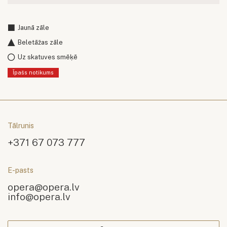
Jaunā zāle
Beletāžas zāle
Uz skatuves smēķē
Īpašs notikums
Tālrunis
+371 67 073 777
E-pasts
opera@opera.lv
info@opera.lv